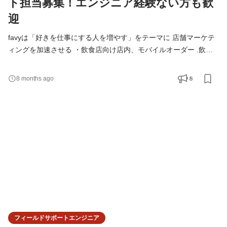
ト担当募集！エンジニア経験ない方も歓
迎
favyは「好きを仕事にする人を増やす」をテーマに 店舗マーケテ
ィングを加速させる ・飲食店向け店内、モバイルオーダー .飲食
店/小売店向け、事前決済型モバイルオーダー ・飲食店/小売店向
け、店舗型サブスク ・リテールメディア などのサービスを開発・
8
8 months ago
提供しています。 「フィールド・サポートエンジニア」は、 favy
で提供しているツールを提供している店舗様をサポートするポジ
ションです。 まずは一度お話してみませんか？ オンラ
フィールドサポートエンジニア