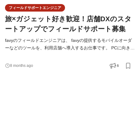
フィールドサポートエンジニア
旅×ガジェット好き歓迎！店舗DXのスタ
ートアップでフィールドサポート募集
favyのフィールドエンジニアは、 favyの提供するモバイルオーダ
ーなどのツールを、利用店舗へ導入するお仕事です。 PCに向き合
うだけではなく、直接サポートに出向くことも多いポジションで
す。 2024年9月には大阪の新しい商業施設のフードホールにて、
8
8 months ago
弊社のモバイルオーダーの導入が決定しています。 現在は、東京
中心の業務ですが、 今後は全国様々な場所に定期的に訪問頂く可
能性があるポジションです。 ・国内色々な場所に行って働