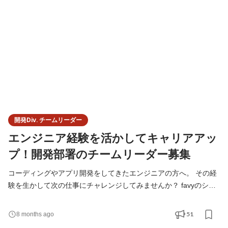
らフィードバックもらってみたい！ そんな方にぴったりなポジシ
ョンだと思います。 エントリーお待ちしております
開発Div. チームリーダー
エンジニア経験を活かしてキャリアアッ
プ！開発部署のチームリーダー募集
コーディングやアプリ開発をしてきたエンジニアの方へ。 その経
験を生かして次の仕事にチャレンジしてみませんか？ favyのシス
テム部には、インターン・正社員・業務委託契約の方など、 様々
な働き方をしているメンバーがいます。 まずは少人数の案件でリ
51
8 months ago
ーダーをしてみて、今後の働き方を考えてみたい。 という方も大