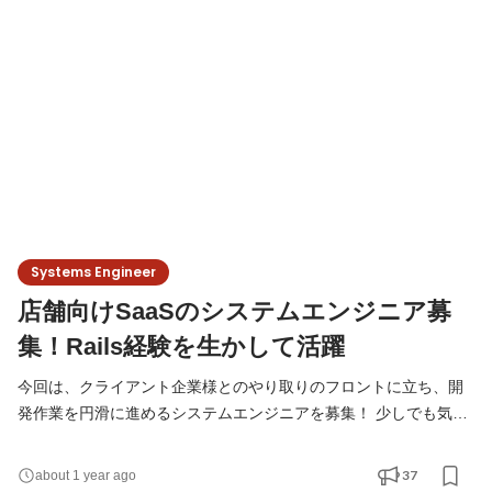
歓迎です！ 【仕事内容】 チームづくりとメンバーの成長にコミッ
トし、メンバーがワクワクしながら働くことを実現
Systems Engineer
店舗向けSaaSのシステムエンジニア募
集！Rails経験を生かして活躍
今回は、クライアント企業様とのやり取りのフロントに立ち、開
発作業を円滑に進めるシステムエンジニアを募集！ 少しでも気に
なった方、エントリーお待ちしております！！ # 主な仕事内容 自
社SaaSを大手企業様向けにカスタマイズする開発を担当していた
37
about 1 year ago
だきます。 要件定義や設計、進捗管理等上流工程がメイン。 社内