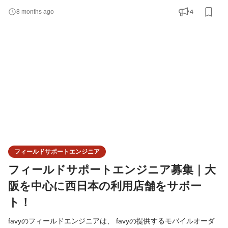
するので、 コーディングの知識や経験は、無くてもOK。 PCに向
4
8 months ago
き合うだけではなく、直接サポートに出向くことも多いポジショ
ンです。 今回は大阪を拠点に、主に西日本のフィールドサポート
を担当するメンバーを募集。 東京で研修を実施後は、大阪
フィールドサポートエンジニア
フィールドサポートエンジニア募集｜大
阪を中心に西日本の利用店舗をサポー
ト！
favyのフィールドエンジニアは、 favyの提供するモバイルオーダ