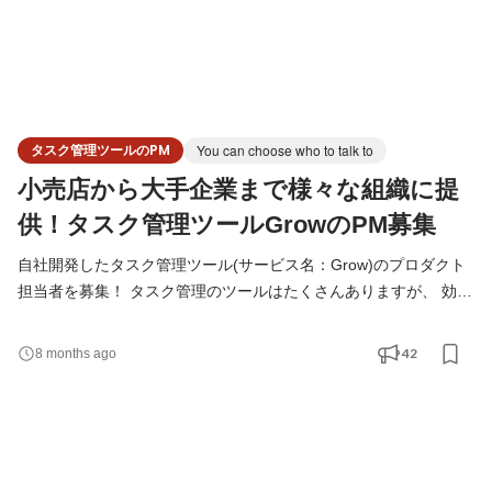
タスク管理ツールのPM
You can choose who to talk to
小売店から大手企業まで様々な組織に提
供！タスク管理ツールGrowのPM募集
自社開発したタスク管理ツール(サービス名：Grow)のプロダクト
担当者を募集！ タスク管理のツールはたくさんありますが、 効率
厨の我々は、 ・複数プロジェクトを掛け持ちOK ・メンバーとも
共有できる タスク管理をツールとセットで、運用方法まで提案し
42
8 months ago
ています。 ベースとなっている考え方は、 アジャイル開発におけ
る「スクラム」と「GTD」。 この思想のタスク管理概念は、先進
企業では一般的なのですが、 まだそれを日本で使いやす