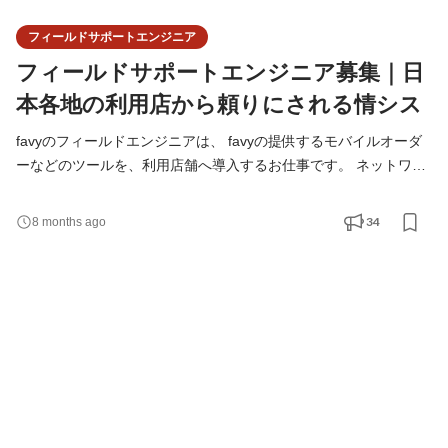
フィールドサポートエンジニア
フィールドサポートエンジニア募集｜日
本各地の利用店から頼りにされる情シス
favyのフィールドエンジニアは、 favyの提供するモバイルオーダ
ーなどのツールを、利用店舗へ導入するお仕事です。 ネットワー
クの環境整備や設定、機材の導入や運用・保守などの業務を担当
するので、 コーディングの知識や経験は、無くてもOK。 PCに向
34
8 months ago
き合うだけではなく、直接サポートに出向くことも多いポジショ
ンです。 お店の方から直接感謝の言葉をいただけるエンジニアの
ポジションは数少ないかも?! まずは一度お話してみません