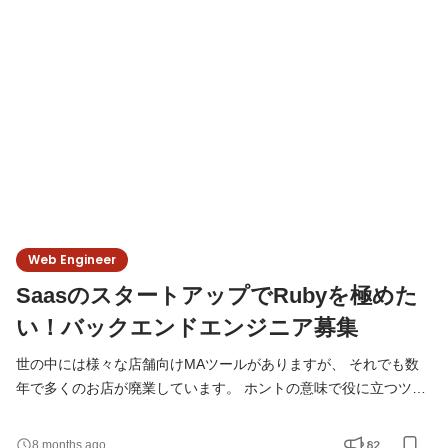
外のエンジニアとチームを組んで業務を進めます。 ※実際のコー
ドを触って開発をしていただくことも可能です(案件
Web Engineer
SaasのスタートアップでRubyを極めた
い！バックエンドエンジニア募集
世の中には様々な店舗向けMAツールがありますが、 それでも数
年で多くのお店が廃業しています。 ホントの意味で役に立つツー
ルを、 そしてお店が簡単に潰れない世界を、一緒に作りましょ
う！ また100%自社サービスのため、他社環境に左右されませ
82
8 months ago