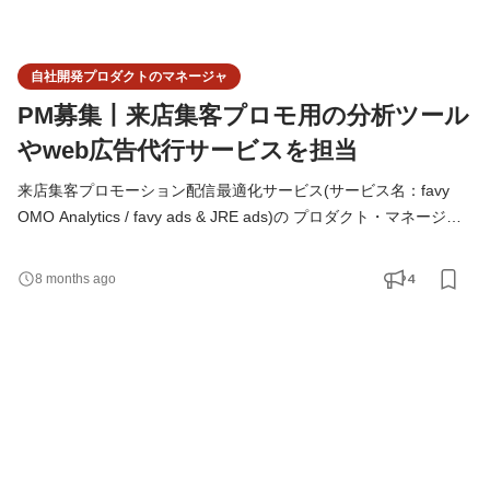
自社開発プロダクトのマネージャ
PM募集丨来店集客プロモ用の分析ツール
やweb広告代行サービスを担当
来店集客プロモーション配信最適化サービス(サービス名：favy
OMO Analytics / favy ads & JRE ads)の プロダクト・マネージャ
ーを募集！ リアル店舗でもECショップくらい情報を収集して、
顧客体験の価値を上げたり、 来店数・売上アップになる施策をデ
4
8 months ago
ータから考えたり。 適切なタイミングで広告を出したりした
い！！！ ただ、手間はそんなにかけられない。 そんなお店をサポ
ートするべく、様々な業態の計測、広告最適化に対応するサービ
スを提供