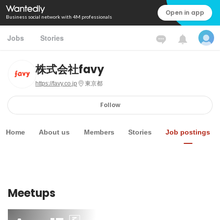
Open in app
Business social network with 4M professionals
Jobs
Stories
株式会社favy
https://favy.co.jp
東京都
Follow
Home
About us
Members
Stories
Job postings
Meetups