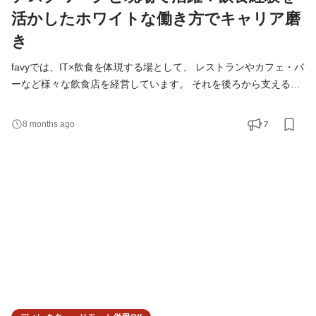
活かしたホワイトな働き方でキャリア磨
き
favyでは、IT×飲食を体現する場として、 レストランやカフェ・バ
ーなど様々な飲食店を経営しています。 それを後ろから支える部
署として「人材育成部」があります。 この部門のリーダーの右腕
を募集中。 飲食店での勤務経験を活かして、飲食DXに挑戦してみ
7
8 months ago
ませんか？ エントリーお待ちしております！ ■こんなことやりま
す ・各店舗の売上等の数値データの集計 ・シフト作成のサポート
・館との折衝 ・各種関係企業との契約の進行 など