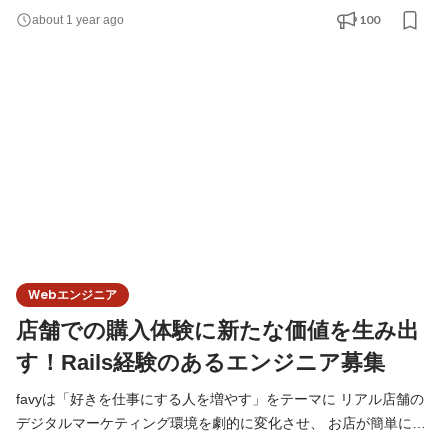
てやるぞ！という意気込みのある方是非お待ちしております！ #
100
about 1 year ago
開発環境 言語: Ruby 3.4.3 フレームワーク： Rails 8.0.2 DB:
MySQL 5.7(本番はAurora) バージョン管理: Git リポジトリ管理:
GitHub インフラ: AWS (Route53, ELB, ECS, RDS, S3, SES),
GCP(BigQuery, MapsJavascriptAPI, Geoc
Webエンジニア
店舗での購入体験に新たな価値を生み出
す！Rails経験のあるエンジニア募集
favyは「好きを仕事にする人を増やす」をテーマに リアル店舗の
デジタルマーケティング環境を劇的に変化させ、 お店が簡単に潰
れない世界を、本気で、創ろうとしています。 この募集は、 15年