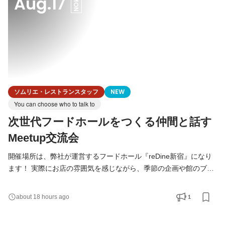
Aug.17
MON
ソムリエ・レストランスタッフ
NEW
You can choose who to talk to
次世代フードホールをつくる仲間と話す
Meetup交流会
開催場所は、弊社が運営するフードホール『reDine新宿』になり
ます！ 実際にお店の雰囲気を感じながら、季節の企画や館のブラ
ンディングについて一緒に考えてみませんか。 まだお仕事探しを
本格的に進める予定じゃない方も大丈夫！ ぜひ気軽にご参加くだ
1
about 18 hours ago
さい。 ------------------------------------------- 8月17日(月)のミートア
ップ概要 会場：reDine新宿 （受付方法は、開催当日までに参加確