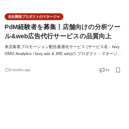
自社開発プロダクトのマネージャ
PdM経験者を募集丨店舗向けの分析ツー
ル&web広告代行サービスの品質向上
来店集客プロモーション配信最適化サービス (サービス名：favy
OMO Analytics / favy ads & JRE ads)の プロダクト・マネージャ
ーを募集！ リアル店舗でもECショップくらいデータ活用して、
顧客体験の価値を上げたり、 来店数・売上アップになる施策をデ
32
8 months ago
ータから考えたり、 適切なタイミングで広告を出したりしたい！
そんなお店をサポートするべく、 ユーザーのデータ計測・分析、
広告最適化に対応するサービスを提供しています。 提案・開発・