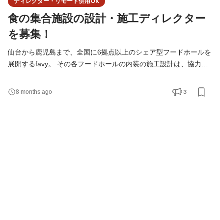
ディレクター・リモート併用OK
食の集合施設の設計・施工ディレクター
を募集！
仙台から鹿児島まで、全国に6拠点以上のシェア型フードホールを
展開するfavy。 その各フードホールの内装の施工設計は、協力会
社とともに創り上げています。 ・建築関連のスキルを活かして、
違うことに挑戦してみたい！ ・自分の夢を叶えようとしている飲
3
8 months ago
食人を応援したい！ ・入居店舗も来店客も心地よいシェア型フー
ドホールを造りたい！ ・お店が簡単に潰れない世界を作りたい！
という方、一度話してみませんか？ オンライン・オ