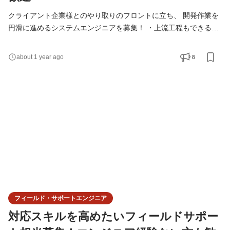
クライアント企業様とのやり取りのフロントに立ち、 開発作業を
円滑に進めるシステムエンジニアを募集！ ・上流工程もできるよ
うになりたい！ ・クライアントから直接からフィードバックもら
ってみたい！ そんな方へ。 まずは一度お話ししてみませんか？
8
about 1 year ago
エントリーお待ちしております！ # 主な仕事内容 自社SaaSを大
手企業様向けにカスタマイズする開発を担当していただきます。
要件定義や設計、進捗管理等上流工程がメイン。 社内
フィールド・サポートエンジニア
対応スキルを高めたいフィールドサポー