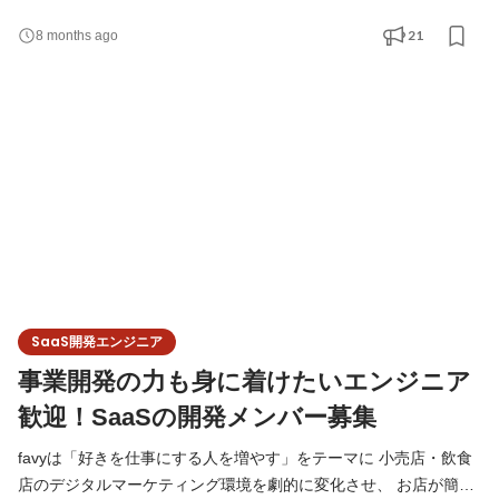
間デジマケ業界でWEB関係イントラ関係などを経験してきたCTO
21
8 months ago
の新堀や 個性豊かなエンジニアメンバーとともに WEB設計やiOS
アプリ開発などに直接関わるポジションです！ # 開発環境 言語:
Ruby 3.4.3 フレームワーク： Rails 8.0.2 DB: MySQL 5.7(本番は
Aurora) バ
SaaS開発エンジニア
事業開発の力も身に着けたいエンジニア
歓迎！SaaSの開発メンバー募集
favyは「好きを仕事にする人を増やす」をテーマに 小売店・飲食
店のデジタルマーケティング環境を劇的に変化させ、 お店が簡単