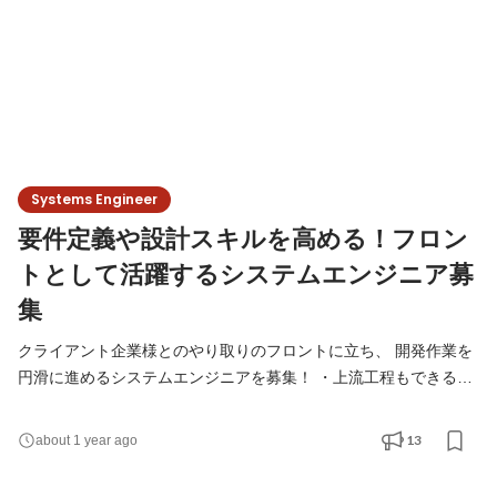
Systems Engineer
要件定義や設計スキルを高める！フロン
トとして活躍するシステムエンジニア募
集
クライアント企業様とのやり取りのフロントに立ち、 開発作業を
円滑に進めるシステムエンジニアを募集！ ・上流工程もできるよ
うになりたい！ ・クライアントから直接からフィードバックもら
ってみたい！ そんな方へ。 まずは一度お話ししてみませんか？
13
about 1 year ago
エントリーお待ちしております！ # 主な仕事内容 自社SaaSを大
手企業様向けにカスタマイズする開発を担当していただきます。