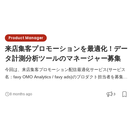
Product Manager
来店集客プロモーションを最適化！デー
タ計測分析ツールのマネージャー募集
今回は、来店集客プロモーション配信最適化サービス(サービス
名：favy OMO Analytics / favy ads)のプロダクト担当者を募集！
リアル店舗でもECショップくらい情報を収集して、 顧客体験の価
値を上げたり、 来店数・売上アップになる施策をデータから考え
3
8 months ago
たり。 適切なタイミングで広告を出したりしたい！！！ ただ、手
間はそんなにかけられない。 そんなお店をサポートするべく、
様々な業態の計測、広告最適化に対応するサービスを提供してい