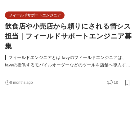
フィールドサポートエンジニア
飲食店や小売店から頼りにされる情シス
担当｜フィールドサポートエンジニア募
集
▍フィールドエンジニアとは favyのフィールドエンジニアは、
favyの提供するモバイルオーダーなどのツールを店舗へ導入する
お仕事です。 具体的には、ネットワークの環境整備や設定、機材
の導入や運用・保守などの業務を担当します。 サポートに出向い
10
8 months ago
た際には、店舗スタッフから感謝の言葉をいただいたり、頼りに
されることも少なくありません。 あなたの経験をfavyで活かし、
「好きを仕事に」してみませんか？ カジュアル面談は、オ