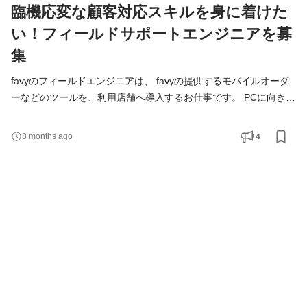
臨機応変な顧客対応スキルを身に着けた
い！フィールドサポートエンジニアを募
集
favyのフィールドエンジニアは、 favyの提供するモバイルオーダ
ーなどのツールを、利用店舗へ導入するお仕事です。 PCに向き合
うだけではなく、直接サポートに出向くことも多いポジションで
す。 2024年9月には大阪の新しい商業施設のフードホールにて、
4
8 months ago
弊社のモバイルオーダーの導入が決定しています。 現在は、東京
中心の業務ですが、 今後は全国様々な場所に定期的に訪問頂く可
能性があるポジションです。 ・国内色々な場所に行って働