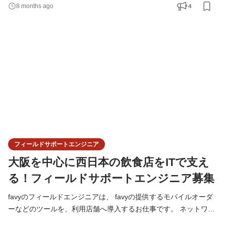
います。 お陰様で利用店舗が増え続けているのですが、その分お
4
8 months ago
金周りの流れを整える業務が増えています。 行っていただく業務
は以下になります。 各店舗の売上データを確認し、各店舗ごとに
組んでいるプログラムから仕分けデータを作成します
フィールドサポートエンジニア
大阪を中心に西日本の飲食店をITで支え
る！フィールドサポートエンジニア募集
favyのフィールドエンジニアは、 favyの提供するモバイルオーダ
ーなどのツールを、利用店舗へ導入するお仕事です。 ネットワー
クの環境整備や設定、機材の導入や運用・保守などの業務を担当