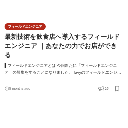
フィールドエンジニア
最新技術を飲食店へ導入するフィールド
エンジニア ｜あなたの力でお店ができ
る
▍フィールドエンジニアとは 今回新たに「フィールドエンジニ
ア」の募集をすることになりました。 favyのフィールドエンジニ
アは、 favyの提供するモバイルオーダーなどのツールを店舗へ導
入するお仕事です。 具体的には、ネットワークの環境整備や設
25
8 months ago
定、機材の導入や運用・保守などの業務を担当します。 このモバ
イルオーダーは、実際に店舗スタッフやお客様が直接手にするも
ので、 むしろこれがないとお店は始まらないくらい、大事