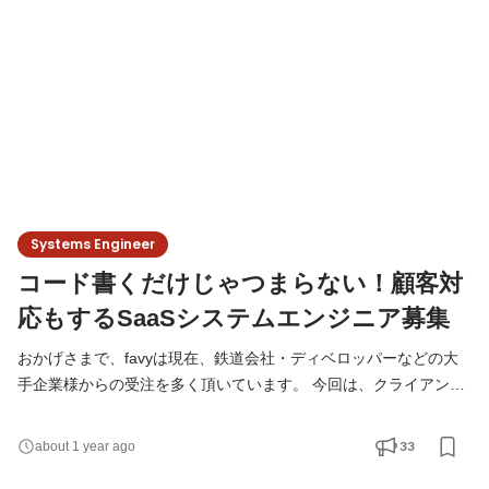
要件定義や設計、進捗管理等上流工程がメイン。 社内
Systems Engineer
コード書くだけじゃつまらない！顧客対
応もするSaaSシステムエンジニア募集
おかげさまで、favyは現在、鉄道会社・ディベロッパーなどの大
手企業様からの受注を多く頂いています。 今回は、クライアント
企業様とのやり取りのフロントに立ち、 開発作業を円滑に進める
システムエンジニアを募集！ ・コード書くだけじゃもう飽きた！
33
about 1 year ago
・上流工程もできるようになりたい！ ・クライアントから直接か