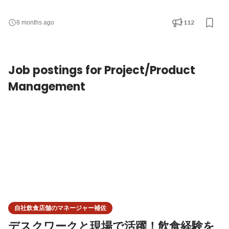
に潰れない世界を、本気で、創ろうとしています。 店舗にとって
ホントの意味で役に立つSaaSを一緒に作りましょう！ # 開発環境
112
8 months ago
言語: Ruby 3.4.3 フレームワーク： Rails 8.0.2 DB: MySQL 5.7(本
番はAurora) バージョン管理: Git リポジトリ管理: GitHub インフ
ラ: AWS (Route53, ELB, ECS, RDS, S3, SES), GCP(BigQuery,
Job postings for Project/Product
MapsJavascriptAPI, GeocodingAPI)
Management
自社飲食店舗のマネージャー補佐
デスクワークと現場で活躍！飲食経験を