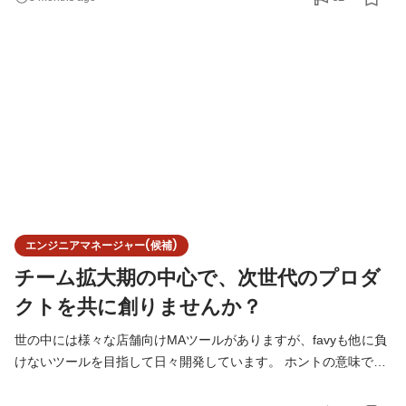
ん。 開発の力で産業を変えてやるぞ！という意気込みのある方是
非お待ちしております！ # ニュース - favyとJR東日本グループ、
エキナカのデジタル顧客接点の強化に向けJRE パスポートをアッ
プ
エンジニアマネージャー(候補)
チーム拡大期の中心で、次世代のプロダ
クトを共に創りませんか？
世の中には様々な店舗向けMAツールがありますが、favyも他に負
けないツールを目指して日々開発しています。 ホントの意味で役
に立つツールを、そしてお店が簡単に潰れない世界を、一緒に作
りましょう！ オンライン・オフラインどちらでもOK。 まずは一