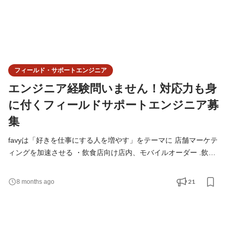
フィールド・サポートエンジニア
エンジニア経験問いません！対応力も身
に付くフィールドサポートエンジニア募
集
favyは「好きを仕事にする人を増やす」をテーマに 店舗マーケテ
ィングを加速させる ・飲食店向け店内、モバイルオーダー .飲食
店/小売店向け、事前決済型モバイルオーダー ・飲食店/小売店向
け、店舗型サブスク ・リテールメディア などのサービスを開発・
21
8 months ago
提供しています。 今回新たに、「フィールド・サポートエンジニ
ア」を募集することになりました。 favyで提供しているツールを
提供している店舗様をサポートするポジションです。