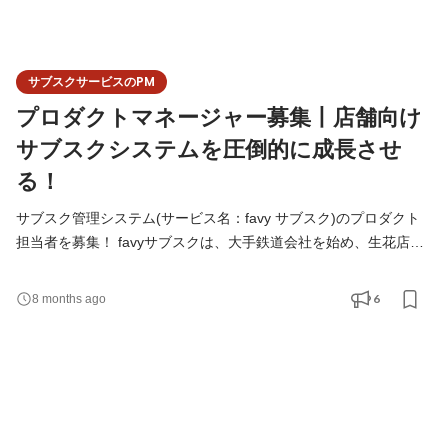
サブスクサービスのPM
プロダクトマネージャー募集丨店舗向け
サブスクシステムを圧倒的に成長させ
る！
サブスク管理システム(サービス名：favy サブスク)のプロダクト
担当者を募集！ favyサブスクは、大手鉄道会社を始め、生花店な
どの小売店・飲食店に提供しています。 お客様から、様々なフィ
ードバックをいただき、改善を続けています。 この改善スピード
6
8 months ago
を圧倒的に早くするために責任者を募集します！ ・web制作・デ
ジタルプロダクト(アプリとか)制作 ・webディレクター ・法人営
業 ・プロジェクトマネジメント 上記いずれかの経験がある