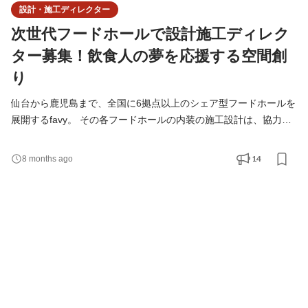
設計・施工ディレクター
次世代フードホールで設計施工ディレク
ター募集！飲食人の夢を応援する空間創
り
仙台から鹿児島まで、全国に6拠点以上のシェア型フードホールを
展開するfavy。 その各フードホールの内装の施工設計は、協力会
社とともに創り上げています。 ・建築関連のスキルを活かして、
違うことに挑戦してみたい！ ・自分の夢を叶えようとしている飲
14
8 months ago
食人を応援したい！ ・入居店舗も来店客も心地よいシェア型フー
ドホールを造りたい！ ・お店が簡単に潰れない世界を作りたい！
という方、一度話してみませんか？ オンライン・オ