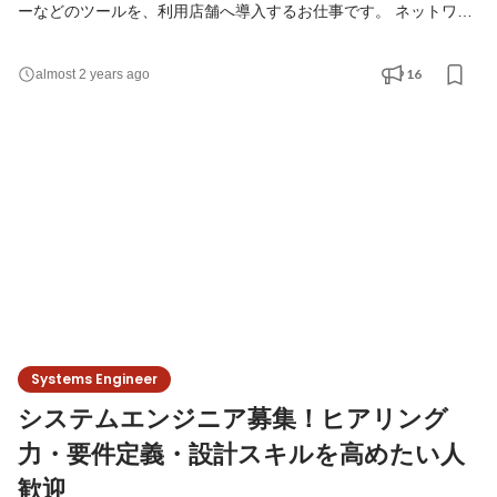
ーなどのツールを、利用店舗へ導入するお仕事です。 ネットワー
クの環境整備や設定、機材の導入や運用・保守などの業務を担当
するので、 コーディングの知識や経験は、無くてもOK。 PCに向
16
almost 2 years ago
き合うだけではなく、直接サポートに出向くことも多いポジショ
ンです。 今回は大阪を拠点に、主に西日本のフィールドサポート
を担当するメンバーを募集。 東京で研修を実施後は、大阪
Systems Engineer
システムエンジニア募集！ヒアリング
力・要件定義・設計スキルを高めたい人
歓迎