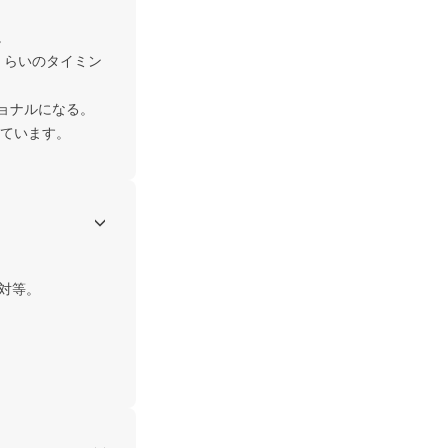


くらいのタイミン
ョナルになる。

えています。
等。 
