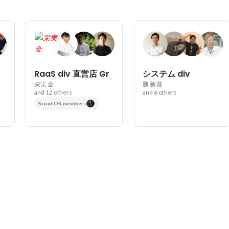
RaaS div 直営店 Gr
システム div
栄実 金
勝 新堀
and 12 others
and 6 others
Scout OK members