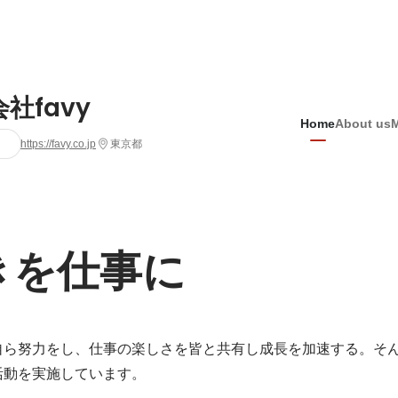
社favy
Home
About us
https://favy.co.jp
東京都
きを仕事に
自ら努力をし、仕事の楽しさを皆と共有し成長を加速する。そ
動を実施しています。
