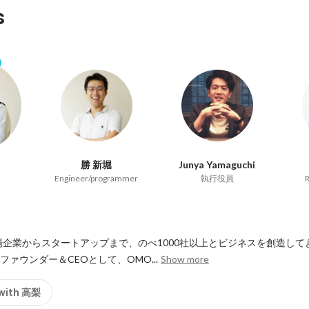
s
勝 新堀
Junya Yamaguchi
Engineer/programmer
執行役員
場企業からスタートアップまで、のべ1000社以上とビジネスを創造し
のファウンダー＆CEOとして、OMO...
Show more
 with 高梨