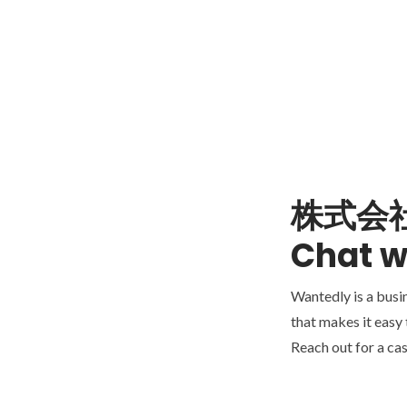
株式会社
Chat w
Wantedly is a busi
that makes it easy
Reach out for a cas