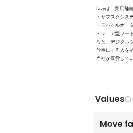
favyは、実店舗
・サブスクシステ
・モバイルオーダ
・シェア型フード
など、デジタル
仕事にする人を
当社が直営して
Values
Move fa