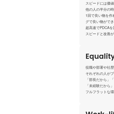
スピードには価値
他の人の半分の時間
1回で良い物を
グで良い物ができ
超高速でPDCAを
スピードと改
Equalit
役職や部署や社歴
それぞれの人が
「部長だから」「
「未経験だから」
フルフラットな環