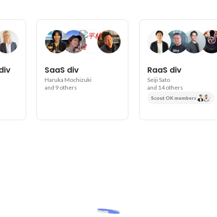
iv
SaaS div
RaaS div
Haruka Mochizuki
Seiji Sato
and 9 others
and 14 others
Scout OK members