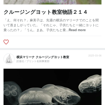
クルージングヨット教室物語２１４
「え、何それ？」麻美子は、先週の横浜のマリーナでのことを聞
いて羨ましがっていた。「それじゃ、子供たちと一緒にヨットに
乗ったの？」「うん。まあ、子供たちと乗...
Read more
2025-03-06
横浜マリーナ クルージングヨット教室
読進社 / プリント名刺事業部