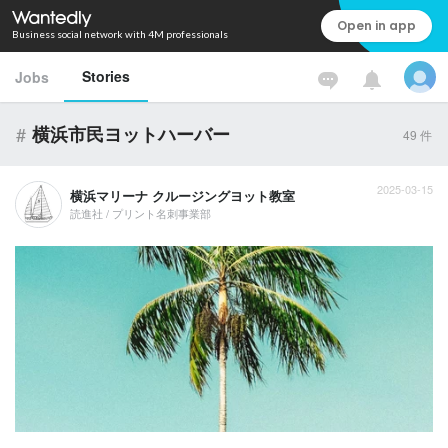
Open in app
Business social network with 4M professionals
Stories
Jobs
#
横浜市民ヨットハーバー
49
件
2025-03-15
横浜マリーナ クルージングヨット教室
読進社 / プリント名刺事業部