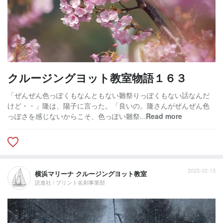
クルージングヨット教室物語１６３
「ぜんぜん色っぽくもなんともない雛祭りっぽくもない話なんだ
けど・・」隆は、陽子に言った。「良いの。隆さんがぜんぜん色
っぽさを感じないからこそ、色っぽい雛祭...
Read more
2025-02-13
横浜マリーナ クルージングヨット教室
読進社 / プリント名刺事業部