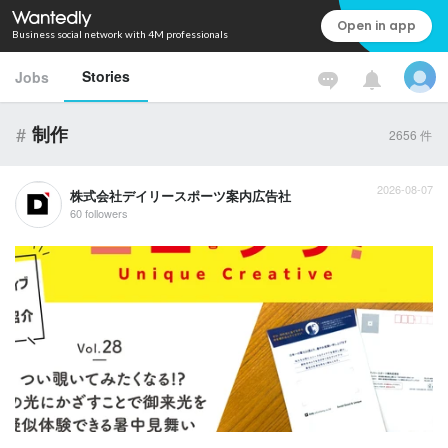
Open in app
Business social network with 4M professionals
Stories
Jobs
#
制作
2656
件
2026-08-07
株式会社デイリースポーツ案内広告社
60 followers