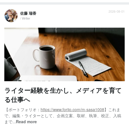
2026-08-01
佐藤 瑞香
/ Writer
ライター経験を生かし、メディアを育て
る仕事へ
【ポートフォリオ：
https://www.foriio.com/m-sasa1008
】これま
で、編集・ライターとして、企画立案、取材、執筆、校正、入稿
まで...
Read more