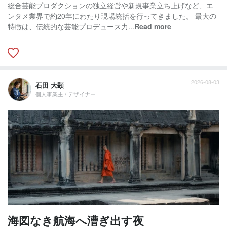
総合芸能プロダクションの独立経営や新規事業立ち上げなど、エ
ンタメ業界で約20年にわたり現場統括を行ってきました。 最大の
特徴は、伝統的な芸能プロデュース力...
Read more
2026-08-03
石田 大顕
個人事業主 / デザイナー
海図なき航海へ漕ぎ出す夜