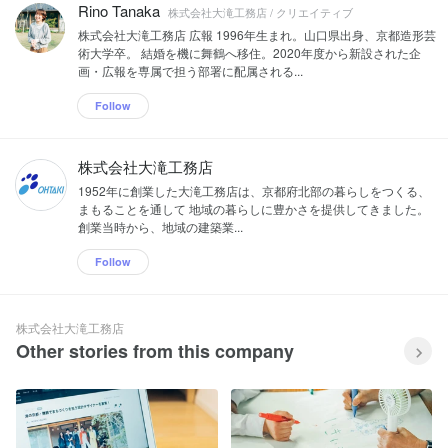
Rino Tanaka
株式会社大滝工務店 / クリエイティブ
株式会社大滝工務店 広報 1996年生まれ。山口県出身、京都造形芸
術大学卒。 結婚を機に舞鶴へ移住。2020年度から新設された企
画・広報を専属で担う部署に配属される...
Follow
株式会社大滝工務店
1952年に創業した大滝工務店は、京都府北部の暮らしをつくる、
まもることを通して 地域の暮らしに豊かさを提供してきました。
創業当時から、地域の建築業...
Follow
株式会社大滝工務店
Other stories from this company