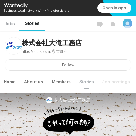
Open in app
Business social network with 4M professionals
Stories
Jobs
株式会社大滝工務店
https://ohtaki.co.jp
京都府
Follow
Home
About us
Members
Stories
Job postings
株式会社大滝工務店