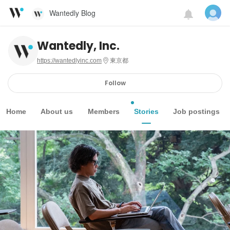
Wantedly Blog
Wantedly, Inc.
https://wantedlyinc.com
東京都
Follow
Home
About us
Members
Stories
Job postings