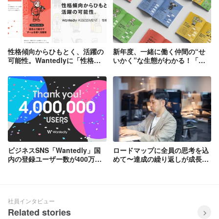
性格傾向からひもとく、活躍の
新年度、一緒に働く仲間の“せ
可能性。Wantedlyに「性格診
いかく”な生態がわかる！「は
断」が登場
たらく性格図鑑」が登場
ビジネスSNS「Wantedly」国
ロードマップに全員の思考を込
内の登録ユーザー数が400万人
めて〜達成の繰り返しが成長を
を突破！
加速させる
社員インタビュー
Related stories