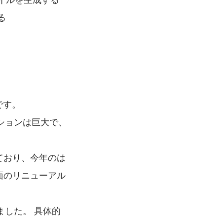
る
ンです。
ションは巨大で、
進めており、今年のは
成画面のリニューアル
した。 具体的