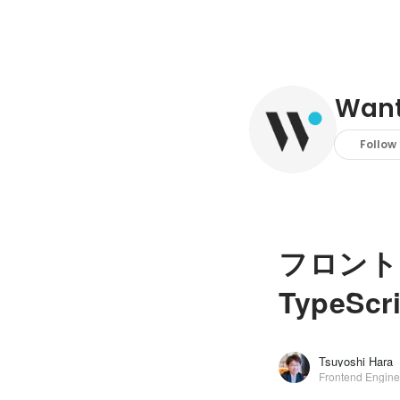
Wante
Follow
フロント
TypeScri
Tsuyoshi Hara