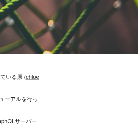
 をしている原 (
chloe
発やリニューアルを行っ
phQLサーバー