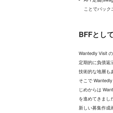
ことでバック
BFFとし
Wantedly 
定期的に負債返
技術的な地層も
そこで Wante
じめからは Wan
を進めてきまし
新しい募集作成