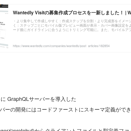
Wantedly Visitの募集作成プロセスを一新しました！ | Wante
・より集中して作成しやすく：作成ステップを分割・より完成形をイメー
く：ステップごとにモバイル版プレビュー画面が表示・カバー画像設定を
ード後にガイドラインに合うようにトリミング可能に。また、モバイルア
ソーシャルで表示された際のプレビューが可能に・募集作成のTipsが閲覧
ップに対応したサポートコンテンツへのリンクが表示
https://www.wantedly.com/companies/wantedly/post_articles/182854
isit に GraphQLサーバーを導入した
 サーバーの開発にはコードファーストにスキーマ定義ができ
waggerやprotobuf)からクライアントファイルと型定義