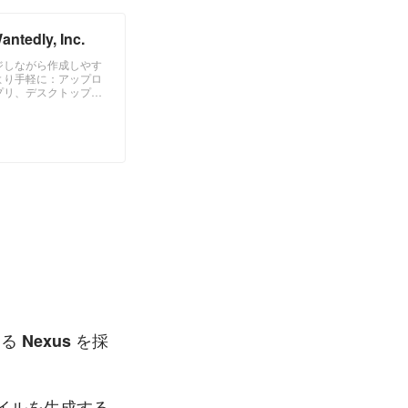
dly, Inc.
ジしながら作成しやす
より手軽に：アップロ
プリ、デスクトップ、
可能に：一部作成ステ
る 
 を採
Nexus
ファイルを生成する