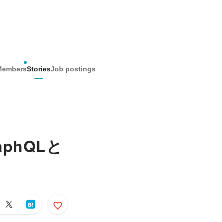
Members
Stories
Job postings
phQLと