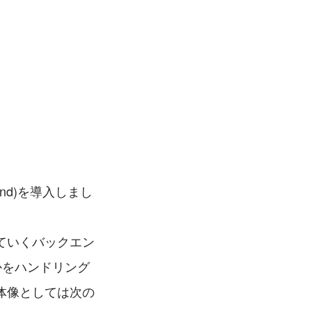
tend)を導入しまし
ていくバックエン
かをハンドリング
体像としては次の