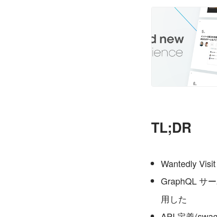
TL;DR
Wantedly V
GraphQL
用した
API 定義(s