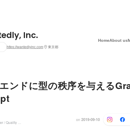
dly, Inc.
Home
About us
https://wantedlyinc.com
東京都
エンドに型の秩序を与えるGra
pt
on
2019-09-10
Frontend Engineer / Quality Control Squad