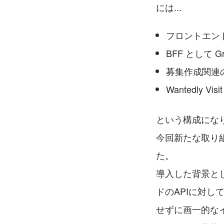
には...
フロントエンドは 
BFF として Gr
募集作成関連の A
Wantedly Vi
という構成にな
今回新たな取り組みと
た。
導入した背景と
ドのAPIに対
せずに画一的な