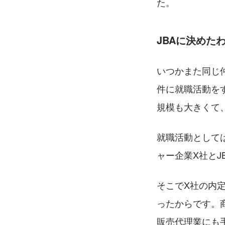
た。
JBAに決めた
いつかまた同じ
件に就職活動を
規模も大きくて
就職活動として
ャー企業X社とJ
そこでX社の内
ったからです。
販売代理業にも