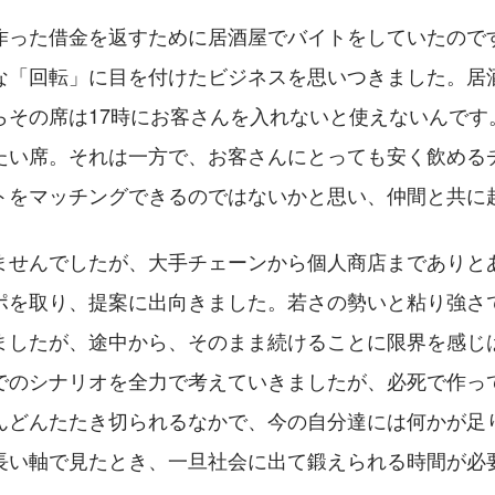
作った借金を返すために居酒屋でバイトをしていたので
な「回転」に目を付けたビジネスを思いつきました。居酒
らその席は17時にお客さんを入れないと使えないんです
たい席。それは一方で、お客さんにとっても安く飲める
トをマッチングできるのではないかと思い、仲間と共に
ませんでしたが、大手チェーンから個人商店までありと
ポを取り、提案に出向きました。若さの勢いと粘り強さ
ましたが、途中から、そのまま続けることに限界を感じ
でのシナリオを全力で考えていきましたが、必死で作っ
んどんたたき切られるなかで、今の自分達には何かが足
長い軸で見たとき、一旦社会に出て鍛えられる時間が必