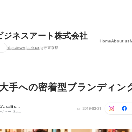
ビジネスアート株式会社
Home
About us
https://www.jbakk.co.jp
東京都
大手への密着型ブランディン
YUYA SONODA, daiji suwa
on
2019-03-21
人財採用マネージャー, Sales