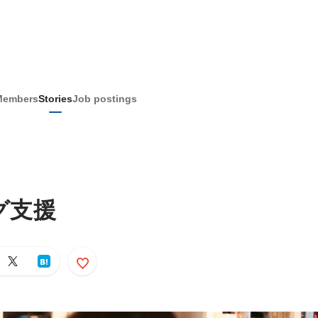
Members
Stories
Job postings
グ支援