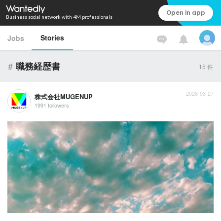
Open in app
Business social network with 4M professionals
Stories
Jobs
#
職務経歴書
15
件
2026-03-27
株式会社MUGENUP
1991 followers