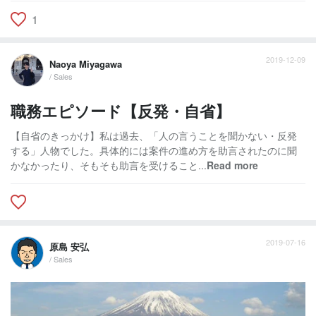
1
2019-12-09
Naoya Miyagawa
/ Sales
職務エピソード【反発・自省】
【自省のきっかけ】私は過去、「人の言うことを聞かない・反発
する」人物でした。具体的には案件の進め方を助言されたのに聞
かなかったり、そもそも助言を受けること...
Read more
2019-07-16
原島 安弘
/ Sales