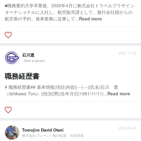
■職務要約大学卒業後、2020年4月に株式会社トラベルプラザイン
ターナショナルに入社し、航空販売課として、旅行会社様からの
航空券の予約、発券業務に従事して...
Read more
2022-11-22
石川透
/ Web engineer
職務経歴書
# 職務経歴書## 基本情報|項目|内容||---|---||氏名|石川 透
（Ishikawa Toru）||性別|男||生年月日|1981/11/11|...
Read more
2022-06-04
Tomojiro David Otani
株式会社ブレーン / 執行役員 社長室長