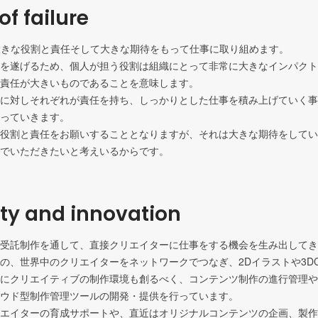
of failure
は大きな役割と責任そして大きな期待をもって仕事に取り組めます。

を遂げるため、個人が担う役割は組織にとって非常に大きなインパクト
責任が大きいものであることを意味します。

に対しそれぞれが責任を持ち、しっかりとした仕事を積み上げていく事
っていきます。

役割と責任をお願いすることとなりますが、それは大きな期待をしてい
でいただきたいと考えいるからです。
ity and innovation
受託制作を通して、直接クリエイターに仕事をする機会を生み出してき
の、世界中のクリエイターをネットワークでつなぎ、2Dイラストや3D
にクリエイティブの制作環境も創るべく、コンテンツ制作の進行管理や
ウド型制作管理ツールの開発・提供を行っています。

エイターの育成サポートや、直近はオリジナルコンテンツの企画、製作