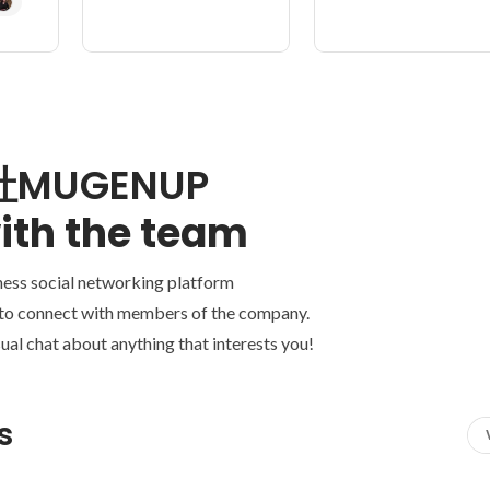
MUGENUP
ith the team
ness social networking platform
 to connect with members of the company.
ual chat about anything that interests you!
s