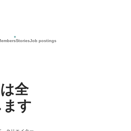
Members
Stories
Job postings
Pは全
します
ど、クリエイター