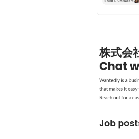
Scout OK members
株式会社
Chat w
Wantedly is a busi
that makes it easy
Reach out for a cas
Job post