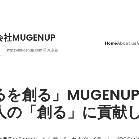
社MUGENUP
Home
About us
https://mugenup.com
東京都
るを創る」MUGENU
人の「創る」に貢献
自社開発の２つのツールを用いてこれまでにイラスト、3DCGな