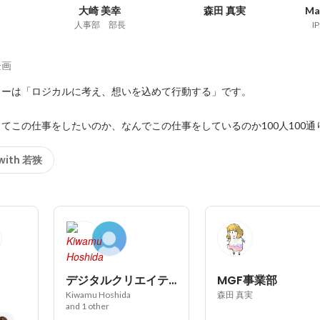
大崎 美幸
森田 真実
Ma
人事部 部長
I
企画
ーは「ロジカルに考え、想いを込めて行動する」です。

てこの仕事をしたいのか、なんでこの仕事をしているのか100人100通り.
 with 若狭
デジタルクリエイティブ事業部
MGF事業部
Kiwamu Hoshida
森田 真実
and 1 other