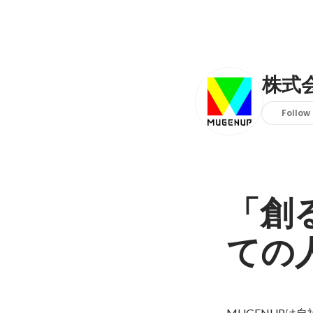
株式会
Follow
「創
ての
MUGENUPは