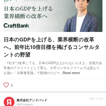
日本のGDPを上げる、業界横断の改革
へ。前年比10倍目標を掲げるコンサルタ
ントの野望
「1社ずつ改革しても、日本のGDPは上がらないんすよ」全国大会
常連のアスリートとして育ち、大手コンサルファームでは誰より
も強い「当事者意識」で異例のスピー...
Read more
3
2025-12-08
株式会社アンドパッド
4695 followers