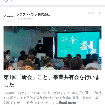
2024-01-17
クラフトバンク株式会社
1733 followers
第1回「斫会」こと、事業共有会を行いま
した
2024年、あけましておめでとうございます！1年を振り返って気持
ちを新たにする目的で毎年行われている年末の事業共有会と、表
彰式ですが、「斫会（はつりかい）...
Read more