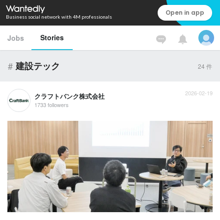
Open in app
Business social network with 4M professionals
Stories
Jobs
#
建設テック
24
件
2026-02-19
クラフトバンク株式会社
1733 followers