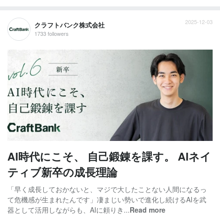
2025-12-03
クラフトバンク株式会社
1733 followers
AI時代にこそ、 自己鍛錬を課す。 AIネイ
ティブ新卒の成長理論
「早く成長しておかないと、マジで大したことない人間になるっ
て危機感が生まれたんです」凄まじい勢いで進化し続けるAIを武
器として活用しながらも、AIに頼りき...
Read more