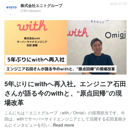
2025-07-29
株式会社エニトグループ
2785 followers
5年ぶりにwithへ再入社。エンジニア石田
さんが語る今のwithと、“原点回帰”の現
場改革
こんにちは！エニトグループ（with／Omiai）の採用担当です。今
回は、withでサーバーサイドエンジニアとして活躍する石田直樹さ
んにインタビューを行い...
Read more