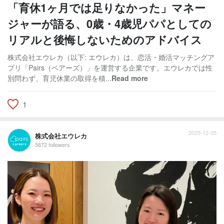
「育休1ヶ月では足りなかった」マネー
ジャーが語る、0歳・4歳児パパとしての
リアルと後悔しないためのアドバイス
株式会社エウレカ（以下: エウレカ）は、恋活・婚活マッチングア
プリ「Pairs（ペアーズ）」を運営する企業です。エウレカでは性
別問わず、育児休業の取得を積...
Read more
1
2025-12-05
株式会社エウレカ
5672 followers