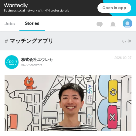
Open in app
Business social network with 4M professionals
Stories
Jobs
#
マッチングアプリ
67
件
2026-02-27
株式会社エウレカ
5672 followers