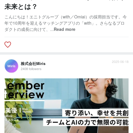
未来とは？
こんにちは！エニトグループ（with／Omiai）の採用担当です。今
年で10周年を迎えるマッチングアプリの「with」。さらなるプロ
ダクトの成長に向けて、...
Read more
2025-06-18
株式会社Miris
2408 followers