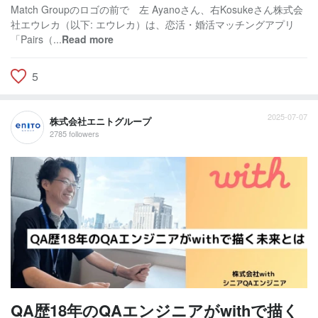
Match Groupのロゴの前で 左 Ayanoさん、右Kosukeさん株式会
社エウレカ（以下: エウレカ）は、恋活・婚活マッチングアプリ
「Pairs（...
Read more
5
2025-07-07
株式会社エニトグループ
2785 followers
QA歴18年のQAエンジニアがwithで描く