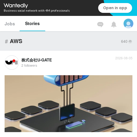
Open in app
Business social network with 4M professionals
Stories
Jobs
#
AWS
640
件
2026-08-05
株式会社U-GATE
2 followers