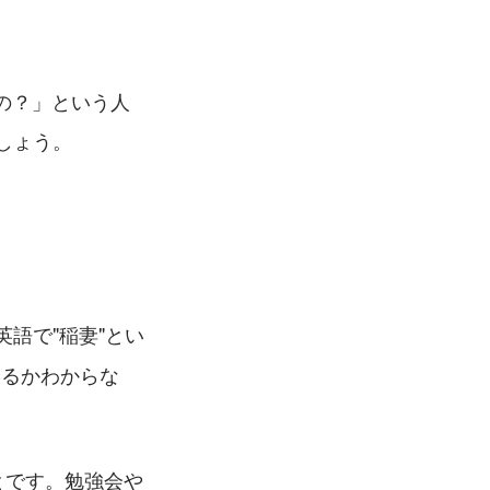
の？」という人
しょう。
"は英語で"稲妻"とい
いるかわからな
とです。勉強会や