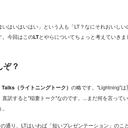
はいはいはいはい」という人も「LT？なにそれおいしい
す。今回はこの
とやらについてちょっと考えていきま
LT
んぞ？
の略です。"Lightning
ing Talks（ライトニングトーク）
直訳すると"稲妻トーク"なのです。...まだ何を言って
う。
の名の通り、LTはいわば「短いプレゼンテーション」のこ