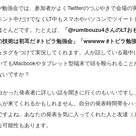
や勉強会では、参加者がよくTwitterのつぶやきで会場
ベント中だけでなくLT中もスマホやパソコンでツイートし
ほとんどです。たとえば、
「@rumibouzu4さんのLT
技術は初耳だ #トビラ勉強会」「wwwww #トビラ勉
ュタグをつけて実況してくれます。人が話している最中
てもMacbookやタブレット型端末で頭を殴られるこ
ないですか？
面白かった発表者に詳しい話を聞きに行くのもいいですし
人が来てくれるかもしれません。自分の発表時間帯をハ
ですよね。あなたの発表を気に入ってくれた人と友達（
る可能性もあります。