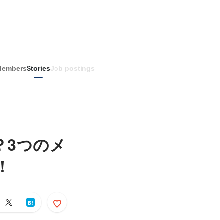
Members
Stories
Job postings
？3つのメ
！