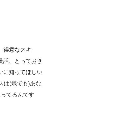
。得意なスキ
慢話、とっておき
なに知ってほしい
スは(嫌でも)あな
思ってるんです