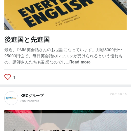
後進国と先進国
最近、DMM英会話さんのお世話になっています。月額8000円〜
25000円位で、毎日英会話のレッスンが受けられるという優れも
の。講師さんたちも副業なのでし...
Read more
1
2026-05-15
KECグループ
395 followers