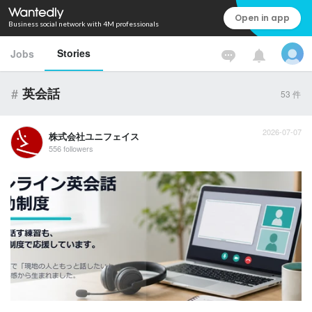
Open in app
Business social network with 4M professionals
Stories
Jobs
#
英会話
53
件
2026-07-07
株式会社ユニフェイス
556 followers