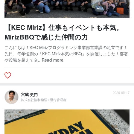
【KEC Miriz】仕事もイベントも本気。
MirizBBQで感じた仲間の力
こんにちは！KEC Mirizプログラミング事業部営業課の足立です！
先日、毎年恒例の「KEC Miriz本気のBBQ」を開催しました！部署
や役職を超えて交...
Read more
2026-05-17
宮城 史門
株式会社協和輸送 / 運行管理者