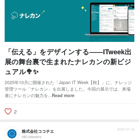
「伝える」をデザインする——ITweek出
展の舞台裏で生まれたナレカンの新ビジ
ュアル🥦✨
2025年10月に開催された「Japan IT Week【秋】」に、ナレッジ
管理ツール「ナレカン」を出展しました。今回の展示では、来場
者にナレカンの魅力を...
Read more
2
2025-07-16
株式会社ココチエ
482 followers