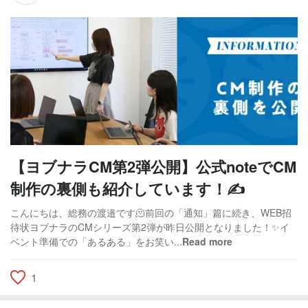
【ヨブナラCM第2弾公開】公式noteでCM
制作の裏側も紹介しています！✍️
こんにちは、総務の渡邉です🫠前回の「通知」篇に続き、WEB招
待状ヨブナラのCMシリーズ第2弾が昨日公開となりました！✨イ
ベント準備での「あるある」をお笑い...
Read more
1