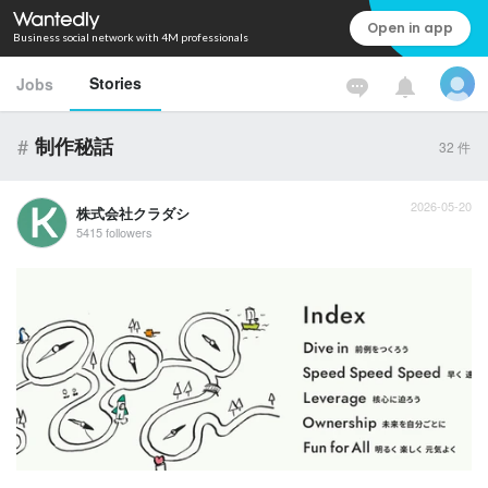
Open in app
Business social network with 4M professionals
Stories
Jobs
#
制作秘話
32
件
2026-05-20
株式会社クラダシ
5415 followers