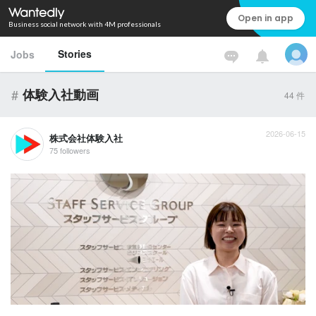
Open in app
Business social network with 4M professionals
Stories
Jobs
#
体験入社動画
44
件
2026-06-15
株式会社体験入社
75 followers