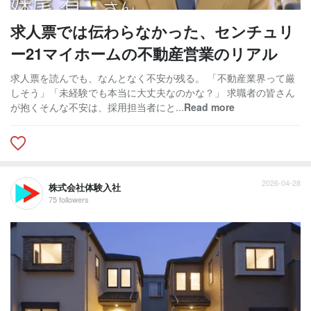
求人票では伝わらなかった、センチュリ
ー21マイホームの不動産営業のリアル
求人票を読んでも、なんとなく不安が残る。 「不動産業界って厳
しそう」「未経験でも本当に大丈夫なのかな？」 求職者の皆さん
が抱くそんな不安は、採用担当者にと...
Read more
2026-04-28
株式会社体験入社
75 followers