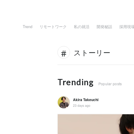
Trend
リモートワーク
私の就活
開発秘話
採用現
ストーリー
Trending
Popular posts
Akira Takeuchi
23 days ago