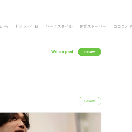
場から
社会人一年目
ワークスタイル
創業ストーリー
ココロオ
Write a post
Follow
Follow