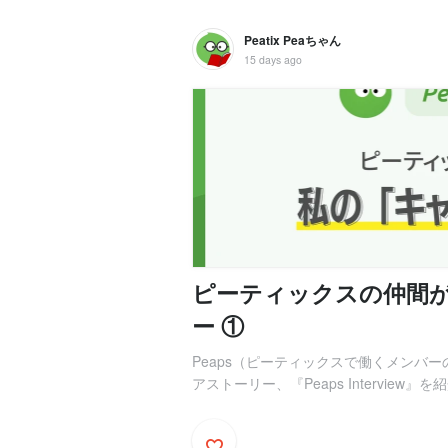
Peatix Peaちゃん
15 days ago
ピーティックスの仲間
ー ①
Peaps（ピーティックスで働くメンバー
アストーリー、『Peaps Interview』を紹