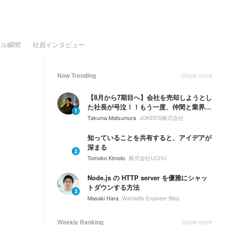
ドル瞬間
社員インタビュー
Now Trending
Show more
【8月から7期目へ】会社を売却しようとし
た社長が号泣！！もう一度、仲間と業界
1
No.1を取ると決めた話
Takuma Matsumura
JOKER'S株式会社
知っていることを共有すると、アイデアが
深まる
2
Tomoko Kimoto
株式会社UCHU
Node.js の HTTP server を優雅にシャッ
トダウンする方法
3
Masaki Hara
Wantedly Engineer Blog
Weekly Ranking
Show more