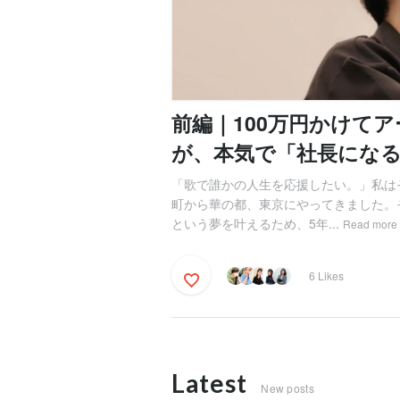
前編｜100万円かけて
が、本気で「社長にな
「歌で誰かの人生を応援したい。」私は
町から華の都、東京にやってきました。
という夢を叶えるため、5年...
Read more
6 Likes
Latest
New posts