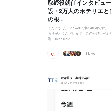
取締役就任インタビュー｜宮
設・2万人のホテリエと
の根...
こんにちは。Andwell人事の風間です。い
ありがとうございます。このたび、執行
隆...
Read more
8 Likes
東洋通信工業株式会社
about 2 months ago