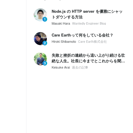
Node.js の HTTP server を優雅にシャッ
トダウンする方法
1
Masaki Hara
Wantedly Engineer Blog
Care Earthって何をしている会社？
Hiroki Shibamoto
Care Earth株式会社
2
失敗と挫折の連続から這い上がり続ける壮
絶な人生。社長に今までとこれからを聞い
3
てみた。
Keisuke Arai
過去の記事