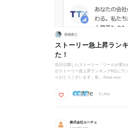
尾嶋康之
ストーリー急上昇ラン
た！
先日公開したストーリー「ツールが変わ
がストーリー急上昇ランキング6位にラ
りがとうございます。私...
Read more
6 Likes
株式会社ルーチェ
4 months ago