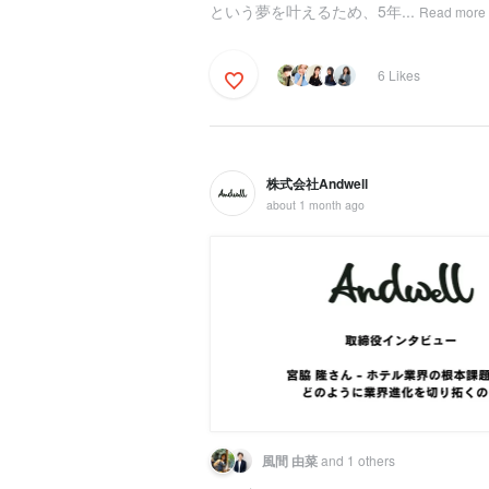
という夢を叶えるため、5年...
Read more
6 Likes
株式会社Andwell
about 1 month ago
風間 由菜
and 1 others