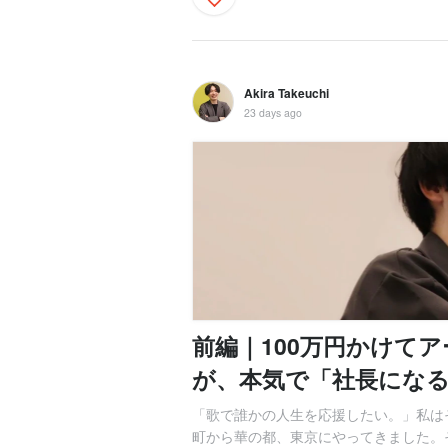
Akira Takeuchi
23 days ago
前編｜100万円かけて
が、本気で「社長にな
「歌で誰かの人生を応援したい。」私は
町から華の都、東京にやってきました。