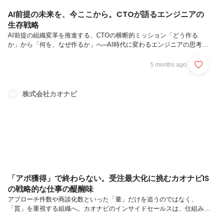
AI前提の未来を、今ここから。CTOが語るエンジニアの
生存戦略
AI前提の組織変革を推進する、CTOの横断的ミッション「どう作る
か」から「何を、なぜ作るか」へ─AI時代に変わるエンジニアの思考軸
Talent intelligence™が迫る技術転換―「データを保持する」から「AIに
提供する」へ主体性とホスピタリティを備えたエンジニアが価値を生
5 months ago
む。自ら課題を定義し、仕組みを進化させられるフィールドAIの台頭に
より、SaaSのあり方とエンジニアの役割は少しずつ変化しています。
その流れの中で、カオナビは新ビジョン「Talent intelligence™（タレン
株式会社カオナビ
トインテリジェンス）」を掲げ、AI前提の世界へと大きく舵を切り始め
ました。今回お話を伺ったのは、...
「アポ獲得」で終わらない。受注最大化に挑むカオナビIS
の戦略的な仕事の醍醐味
アプローチ件数や商談化数といった「量」だけを追うのではなく、
「質」を重視する組織へ。カオナビのインサイドセールスは、仕組み化
を通じてその転換を進めてきました。そして今、組織はその先のフェー