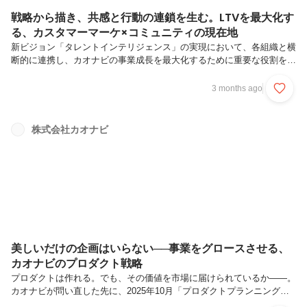
戦略から描き、共感と行動の連鎖を生む。LTVを最大化す
る、カスタマーマーケ×コミュニティの現在地
新ビジョン「タレントインテリジェンス」の実現において、各組織と横
断的に連携し、カオナビの事業成長を最大化するために重要な役割を担
う事業戦略本部。なかでもカスタマーマーケティング、コミュニティグ
ループは、顧客が自走し活用を深める「自家発電」を促し、結果として
3 months ago
LTV向上に貢献する役割を担っています。 今回お話を聞いたのは、お
客様とカオナビとの関係を構築しながらビジョンの実現に向けた企画の
施策・運営を担う2つのグループ。カスタマーマーケティンググループ
株式会社カオナビ
の吉田さんとコミュニティグループの坪井さんは、それぞれマネージャ
ーとして連携しながら、既存顧客の事業成長に正面から向き合っていま
す。「泥臭いから...
美しいだけの企画はいらない──事業をグロースさせる、
カオナビのプロダクト戦略
プロダクトは作れる。でも、その価値を市場に届けられているか——。
カオナビが問い直した先に、2025年10月「プロダクトプランニング本
部」が誕生しました。背景にあったのは、プロダクトの価値をいかに事