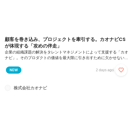
顧客を巻き込み、プロジェクトを牽引する。カオナビCS
が体現する「攻めの伴走」
企業の組織課題の解決をタレントマネジメントによって支援する「カオ
ナビ」。そのプロダクトの価値を最大限に引き出すために欠かせないの
が、お客様の課題解決に伴走するカスタマーサクセス（以下、CS）の
存在です。この仕事の役割は、単に導入後の問い合わせ対応を担うだけ
NEW
2 days ago
ではありません。お客様の組織課題を整理し、活用方法を提案し、社内
を巻き込みながら成功へ導く、事業成長にも直結する重要なポジション
です。そのため、CSとしての経験の有無よりも、これまで培ってきた
株式会社カオナビ
経験や強みをどう活かせるかが成果を左右します。今回お話を伺った田
中さんも、CS職未経験でカオナビに入社したメンバーの1人。これまで
に培った経験やス...