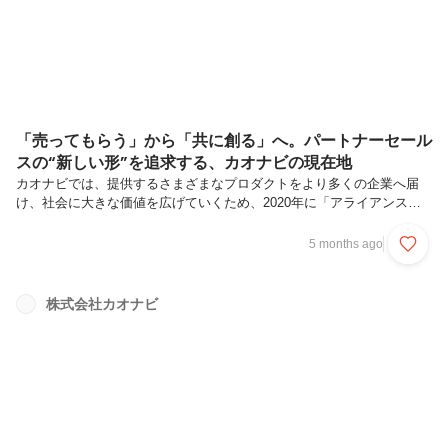
「売ってもらう」から「共に創る」へ。パートナーセール
スの“新しい形”を追求する、カオナビの現在地
カオナビでは、提供するさまざまなプロダクトをより多くの企業へ届
け、社会に大きな価値を広げていくため、2020年に「アライアンスパ
ートナープログラム」制度を開始しました。当初のパートナーセールス
では、パートナー経由でご紹介いただいたお客様に対し、案件創出や商
5 months ago
談化を目指す活動が中心でした。そこから現在、目指しているのは、単
なる接点の拡大にとどまらない「共創型」のビジネスモデルです。こう
した転換を進めるため、これまでのパートナービジネスのあり方を見直
株式会社カオナビ
し、2025年11月の組織改編によりパートナーセールス本部が立ち上が
りました。今回は、本部長の菅原さんに、組織づくりや大切にしている
考え、そして「...