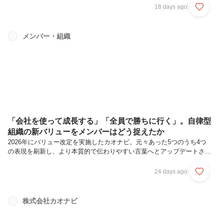
この変革フェーズにおいて、連結1万人超の大手企業の変革支援の最前
18 days ago
線を担うのがエンタープライズビジネス本部です。顧客企業の変化は、
やがて日本の主要産業における組織運営や意思決定にも影響を与える可
能性があります。今回は、その挑戦を率いる福田さん、村田さん、吉田
メンバー・組織
さんの3名に、変革のリアルと組織の現在地、そして今このタイミング
で参画する面白さを聞きました。▼新ビジョンについて詳しく知りたい
方はこちらエンタ...
「会社を使って成長する」「全員で勝ちに行く」。自律型
組織の新バリューをメンバーはどう捉えたか
2026年にバリュー改定を実施したカオナビ。元々あった5つのうち4つ
の表現を刷新し、より本質的で伝わりやすい言葉へとアップデートされ
ました。なかでも今回の改定で象徴的な「会社を使って成長する」「全
員で勝ちに行く」という言葉について、社内のメンバーは今回の改定を
24 days ago
どう受け止め、どんな違いを感じているのでしょうか。 そこで今回
は、エンタープライズ領域をはじめとした各部署のメンバー5名に集ま
ってもらい、新バリューに対して率直に感じたこと、現場の動きがどう
株式会社カオナビ
変化したか、そして新バリューのもと「個の自律とチームの熱狂」とい
うカルチャーを自分たちの手で書き換えながら進む——そんな第二創業