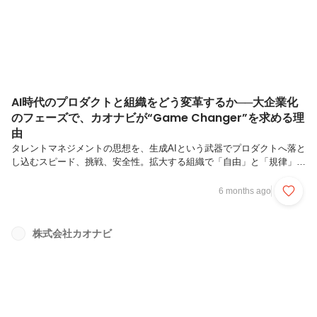
ち、エンジニアを志す。サークル内のコミュニティ運...
AI時代のプロダクトと組織をどう変革するか──大企業化
のフェーズで、カオナビが“Game Changer”を求める理
由
タレントマネジメントの思想を、生成AIという武器でプロダクトへ落と
し込むスピード、挑戦、安全性。拡大する組織で「自由」と「規律」を
両立する仕組み変化を前提に進化する組織へ。カオナビ開発組織のこれ
から生成AIの進化とともに、プロダクト開発のあり方も大きな転換期を
6 months ago
迎えています。カオナビが掲げる新ビジョン「Talent intelligence™（タ
レントインテリジェンス）」は、単なる技術トレンドへの追随ではあり
ません。人と組織に向き合い続けてきた思想を、AIという新たな武器で
株式会社カオナビ
プロダクトへ落とし込み、お客様へこれまでにない価値を届けようとす
る強い意思表明でもあります。今回お話を伺ったプロダクト...