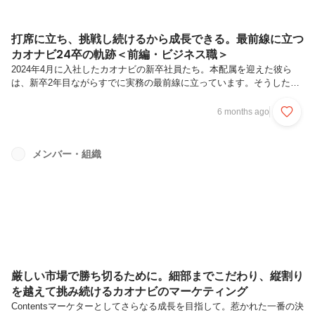
打席に立ち、挑戦し続けるから成長できる。最前線に立つ
カオナビ24卒の軌跡＜前編・ビジネス職＞
2024年4月に入社したカオナビの新卒社員たち。本配属を迎えた彼ら
は、新卒2年目ながらすでに実務の最前線に立っています。そうした環
境のもとで生まれている数々の挑戦を、新卒メンバーへのインタビュー
を通じて、前編・後編に分けて紹介します。前編となる本記事では、マ
6 months ago
ーケティング、フィールドセールス、カスタマーサクセスといったビジ
ネス職を担う3名に、実務の最前線に立つなかで感じている成長実感、
そして次に目指す挑戦について話を聞きました。Intervieweeマーケテ
メンバー・組織
ィング本部 セールスプロモーショングループ島田 星奈学生時代はイギ
リスの大学に留学し、ビジネス・マーケティングを専攻。またSaaSベ
ン...
厳しい市場で勝ち切るために。細部までこだわり、縦割り
を越えて挑み続けるカオナビのマーケティング
Contentsマーケターとしてさらなる成長を目指して。惹かれた一番の決