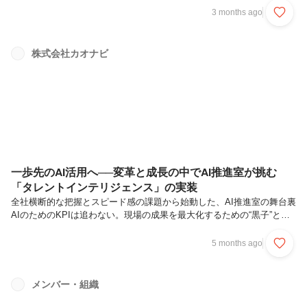
業成果へと結びつけるかという課題意識です。単によいものを作るだけ
3 months ago
でなく、プロダクト戦略の策定から開発組織への浸透、さらには市場へ
の届け方までを一体で設計する取り組みが進められています。その中核
を担うのが、「社内起業家」のような位置づけでプロダクト戦略を具現
株式会社カオナビ
化する、PMM（プロダクトマーケティングマネージャー）です。戦略
と実行をつなぎ、価値を市場へ届け切るためにどのような役割を果たし
ているのか。今...
一歩先のAI活用へ──変革と成長の中でAI推進室が挑む
「タレントインテリジェンス」の実装
全社横断的な把握とスピード感の課題から始動した、AI推進室の舞台裏
AIのためのKPIは追わない。現場の成果を最大化するための“黒子”とし
てのAI推進室補助機能で終わらせない。カオナビが挑む、一歩先のAI活
用AIがコードを書く時代、エンジニアに求められるのはプロダクト価値
5 months ago
への責任感2025年6月、カオナビはAI活用を全社的に加速させるため、
「AI推進室」を立ち上げました。メンバー全員が現場との兼務であると
いうこの組織が挑むのは、単なるツール導入ではありません。全社横断
メンバー・組織
で戦略を描き、プロダクト価値へと昇華させていくためのAI活用促進・
支援です。HR SaaSの枠を超え、新ビジョン「Talen...