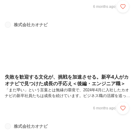
ズへと進んでいます。既存の手法を疑い「今のベストは何か」を考え続
6 months ago
けながら、新たな試みを取り入れ、業務の仕組みを再設計していく。そ
うした取り組みを通じて、自らの仕事をさらに進化させようとしていま
す。「自分たちで勝ち筋を構築していけるのが楽しい」。そう語るの
株式会社カオナビ
は、インサイドセールス組織でマネージャーを務める小島さんと北田さ
んの2人です。組織として取り組んできたチャレンジや、現場で得られ
る成長、そしてカオナビで...
失敗を歓迎する文化が、挑戦を加速させる。新卒4人がカ
オナビで見つけた成長の手応え＜後編・エンジニア職＞
「まだ早い」という言葉とは無縁の環境で、2024年4月に入社したカオ
ナビの新卒社員たちは成長を続けています。ビジネス職の活躍を追った
前編に続き、後編となる本記事ではエンジニア職の4名に話を聞きまし
た。フロントエンド、バックエンド、それぞれの立場で壁にぶつかりな
6 months ago
がら、「新卒だからこそ任された挑戦」に取り組んできた4名。そのリ
アルな成長のプロセスをお届けします。Intervieweeプロダクトデベロ
ップメント本部 TalentHRグロース部 Strategy5グループ腰塚 拓己学生
株式会社カオナビ
時代、所属サークルのHP更新をきっかけにプログラミングに興味を持