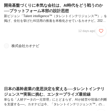
開発基盤づくりに本気な会社は、AI時代をどう戦うのか
──プラットフォーム本部の設計思想
新ビジョン「Talent intelligence™（タレントインテリジェンス™）」を
掲げ、全社を挙げたAI活用の推進を本格化させているカオナビ。2026
年現在、その最前線で「AI前提の働き方」を支え、事業の成長スピード
を加速させるための基盤を構築しているのがプラットフォーム本部で
12 days ago
す。急速な技術進化によって、エンジニアに求められる役割が「実装」
から「本質的な設計」へと変化する今、プラットフォーム本部では「自
由な挑戦」と「強固なセキュリティ」を高度に両立させる仕組みづくり
株式会社カオナビ
を進めています。今回お話を伺ったのは、そのプラットフォーム本部を
率いる本部長の太田さんです。変化の激しいAI時代における...
日本の基幹産業の意思決定を変える──タレントインテリ
ジェンス™実装に挑む、エンタープライズ最前線
単なる「人材データの一元管理」にとどまらず、AIが経営や現場の判断
を支援する──。カオナビは今、「タレントインテリジェンス™」の実
装を通じて、新たな価値提供に挑戦しています。第二創業期とも言える