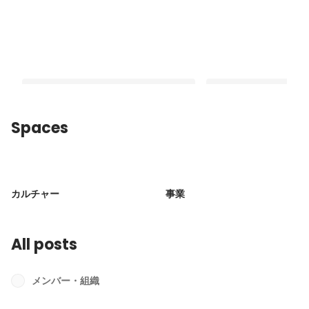
Spaces
創業から4年をかけてたどりついた、ク
顧客を巻き込み、プロ
ラウド人材管理ツール「カオナビ」誕
する。カオナビCSが体
カルチャー
事業
生秘話
伴走」
Pinned
Latest
All posts
メンバー・組織