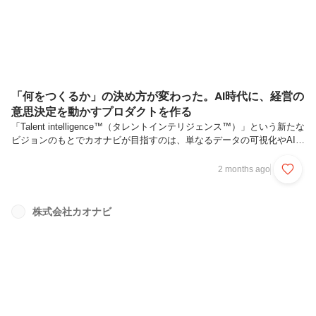
期ならではの面白...
「何をつくるか」の決め方が変わった。AI時代に、経営の
意思決定を動かすプロダクトを作る
「Talent intelligence™（タレントインテリジェンス™）」という新たな
ビジョンのもとでカオナビが目指すのは、単なるデータの可視化やAI機
能の実装ではありません。「データを集める」「AI機能を実装する」と
いった従来の延長線上にある枠を越え、経営の意思決定そのものを変え
2 months ago
るプロダクト価値の創出。カオナビは今、その難題に正面から向き合っ
ています。このミッションにおいて重要な役割を担うのが、2025年10
月に新設されたプロダクトプランニング本部です。プロダクト戦略を立
株式会社カオナビ
案・推進し、市場に受け入れられる価値へと昇華させる——。そこに
は、単なる機能改善にとどまらない、事業開発としてのPd...