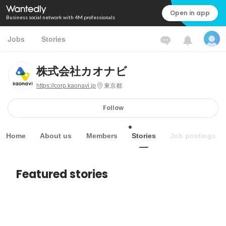
Open in app
Business social network with 4M professionals
Jobs
Stories
株式会社カオナビ
https://corp.kaonavi.jp
東京都
Follow
Home
About us
Members
Stories
Job postings
Featured stories