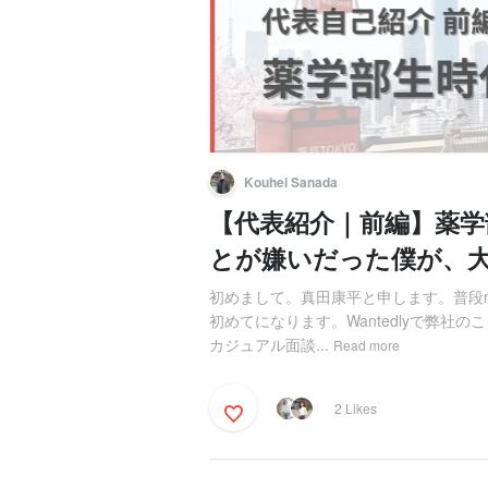
Kouhei Sanada
【代表紹介｜前編】薬
とが嫌いだった僕が、
初めまして。真田康平と申します。普段n
初めてになります。Wantedlyで弊
カジュアル面談...
Read more
2 Likes