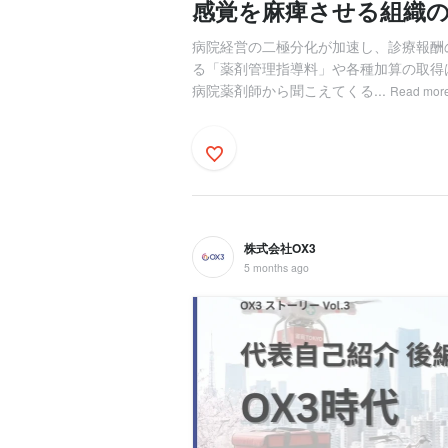
感覚を麻痺させる組織
病院経営の二極分化が加速し、診療報酬
る「薬剤管理指導料」や各種加算の取得
病院薬剤師から聞こえてくる...
Read mor
株式会社OX3
5 months ago