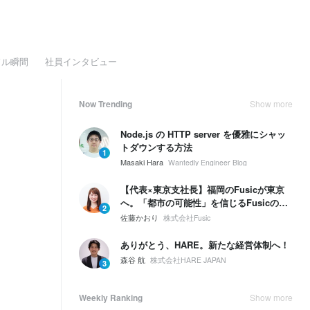
ドル瞬間
社員インタビュー
Now Trending
Show more
Node.js の HTTP server を優雅にシャッ
トダウンする方法
1
Masaki Hara
Wantedly Engineer Blog
【代表×東京支社長】福岡のFusicが東京
へ。「都市の可能性」を信じるFusicの、
2
次の一手とは。
佐藤かおり
株式会社Fusic
ありがとう、HARE。新たな経営体制へ！
森谷 航
株式会社HARE JAPAN
3
Weekly Ranking
Show more