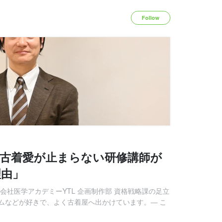
Follow
！古着愛が止まらない研修講師が
理由」
会社医学アカデミーYTL 企画制作部 資格戦略課の足立
ムなどが好きで、よく古着屋へ出かけています。― こ