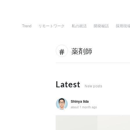
Trend
リモートワーク
私の就活
開発秘話
採用現
薬剤師
Latest
New posts
Shinya Iida
about 1 month ago