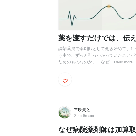
薬を渡すだけでは、伝
調剤薬局で薬剤師として働き始めて、1
う中で、ずっと引っかかっていたことが
ためのものなのか」「なぜ...
Read more
三砂 貴之
2 months ago
なぜ病院薬剤師は加算