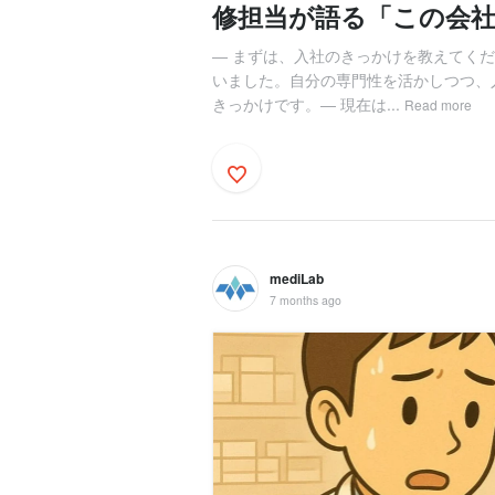
修担当が語る「この会
― まずは、入社のきっかけを教えてく
いました。自分の専門性を活かしつつ、
きっかけです。― 現在は...
Read more
mediLab
7 months ago