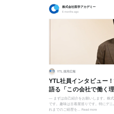
株式会社医学アカデミー
6 months ago
YTL 採用広報
YTL社員インタビュー
語る「この会社で働く
― まずは自己紹介をお願いします。株式
です。趣味は古着屋巡りです。特にデニ
れまでのご経歴を...
Read more