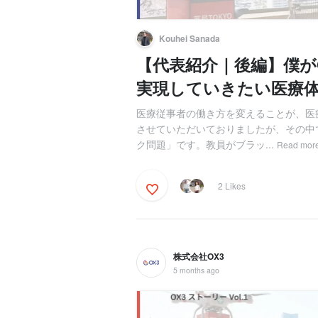
Kouhei Sanada
【代表紹介｜後編】僕が
実現していきたい医療
医療従事者の働き方を変えることが、医
させていただいておりましたが、その中
ク問題」です。教員がブラッ...
Read mor
2 Likes
株式会社OX3
5 months ago