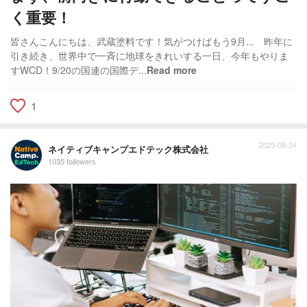
く重要！
皆さんこんにちは、武蔵塗料です！気がつけばもう9月... 昨年に
引き続き、世界中で一斉に地球をきれいする一日、今年もやりま
すWCD！9/20の国連の国際デ...
Read more
1
2025-08-24
ネイティブキャンプエドテック株式会社
1035 followers