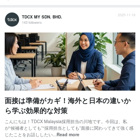
2025-11-19
TDCX MY SDN. BHD.
143 followers
面接は準備がカギ！海外と日本の違いか
ら学ぶ効果的な対策
こんにちは！TDCX Malaysia採用担当の川地です。今回は、私
が“候補者としても”“採用担当としても”面接に関わってきて強く感
じたことをお話ししたい...
Read more