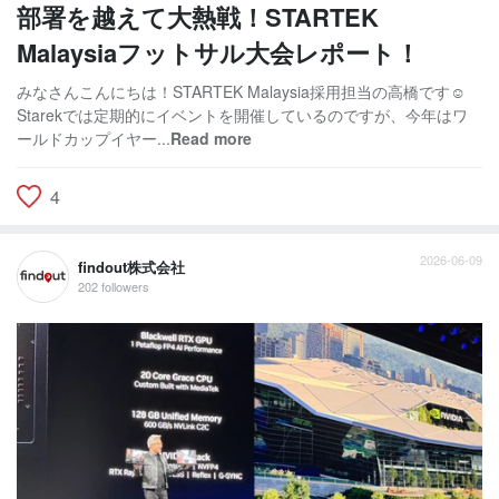
部署を越えて大熱戦！STARTEK
Malaysiaフットサル大会レポート！
みなさんこんにちは！STARTEK Malaysia採用担当の高橋です☺
Starekでは定期的にイベントを開催しているのですが、今年はワ
ールドカップイヤー...
Read more
4
2026-06-09
findout株式会社
202 followers