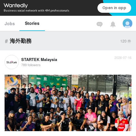
Open in app
Business social network with 4M professionals
Stories
Jobs
#
海外勤務
120
件
2026-07-16
STARTEK Malaysia
789 followers