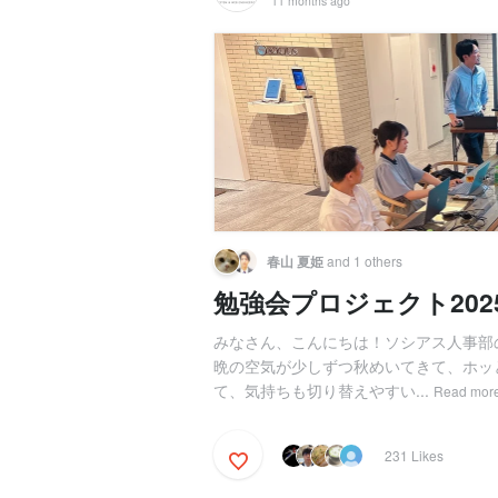
11 months ago
春山 夏姫
and 1 others
勉強会プロジェクト2025
みなさん、こんにちは！ソシアス人事部
晩の空気が少しずつ秋めいてきて、ホッ
て、気持ちも切り替えやすい...
Read mor
231 Likes