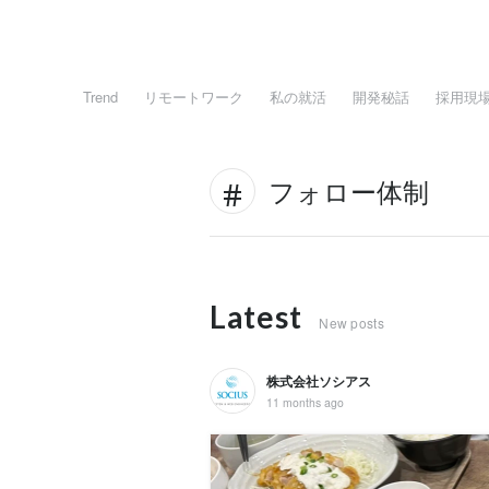
Trend
リモートワーク
私の就活
開発秘話
採用現
フォロー体制
Latest
New posts
株式会社ソシアス
11 months ago