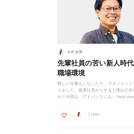
今井 友美
先輩社員の苦い新人時
職場環境
難しい仕事もこなしたり、マネジメント
りました。後輩社員からすると憧れの先
か？今回は、アドバンスに入...
Read mor
1 Likes