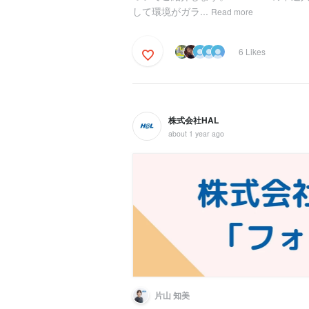
して環境がガラ...
Read more
6 Likes
株式会社HAL
about 1 year ago
片山 知美