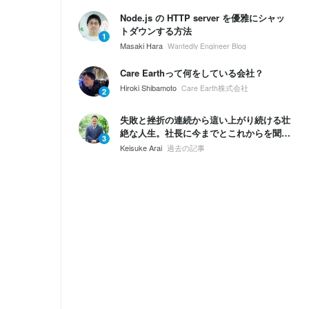
Node.js の HTTP server を優雅にシャッ
トダウンする方法
1
Masaki Hara
Wantedly Engineer Blog
Care Earthって何をしている会社？
Hiroki Shibamoto
Care Earth株式会社
2
失敗と挫折の連続から這い上がり続ける壮
絶な人生。社長に今までとこれからを聞い
3
てみた。
Keisuke Arai
過去の記事