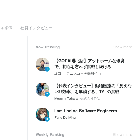
ドル瞬間
社員インタビュー
Now Trending
Show more
【GODAI港北店】アットホームな環境
で、初心を忘れず挑戦し続ける
1
坂口 ｜ テニスコーチ採用担当
【代表インタビュー】動物医療の「見えな
い非効率」を解消する、TYLの挑戦
2
Megumi Tahara
株式会社TYL
I am finding Software Engineers.
Fang De Ming
3
Weekly Ranking
Show more