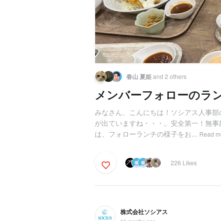
春山 夏姫
and 2 others
メンバーフォローのラ
みなさん、こんにちは！ソシアス人事部
が出ていますね・・・。安全第一！無事
は、フォローランチの様子をお...
Read m
226 Likes
株式会社ソシアス