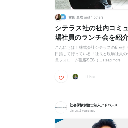
富田 真衣
and 1 others
シテラス社の社内コミ
場社員のランチ会を紹
こんにちは！株式会社シテラスの広報担
目指して行っている「社長と現場社員の
員フォローが重要SES（...
Read more
1 Likes
社会保険労務士法人アドバンス
almost 2 years ago