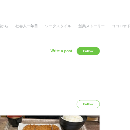
場から
社会人一年目
ワークスタイル
創業ストーリー
ココロオ
Write a post
Follow
Follow