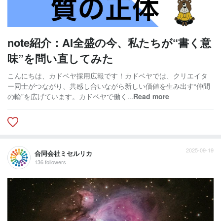
note紹介：AI全盛の今、私たちが“書く意
味”を問い直してみた
こんにちは、カドベヤ採用広報です！カドベヤでは、クリエイタ
ー同士がつながり、共感し合いながら新しい価値を生み出す“仲間
の輪”を広げています。カドベヤで働く...
Read more
2025-09-19
合同会社ミセルリカ
136 followers