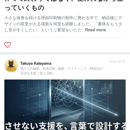
っていくもの
小さな改善を続ける理由印刷物の制作に携わる中で、納品後にデ
ザインの変更が入る場面を何度も経験しました。「書体をもう少
し見やすくしたい」というご要望をいただ...
Read more
2026-02-05
Takuya Katayama
個人での編集・執筆活動 / 編集・ライティング｜構造設計・
言語化支援（個人活動）