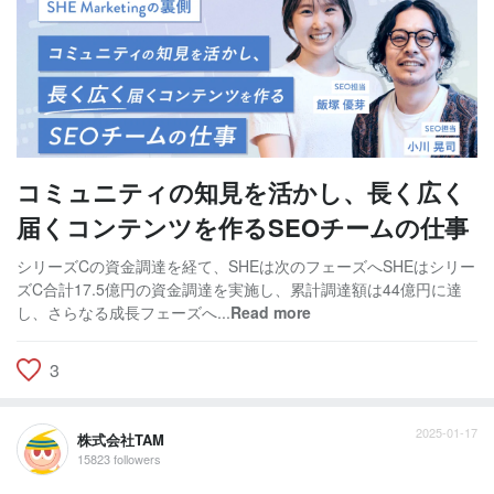
コミュニティの知見を活かし、長く広く
届くコンテンツを作るSEOチームの仕事
シリーズCの資金調達を経て、SHEは次のフェーズへSHEはシリー
ズC合計17.5億円の資金調達を実施し、累計調達額は44億円に達
し、さらなる成長フェーズへ...
Read more
3
2025-01-17
株式会社TAM
15823 followers