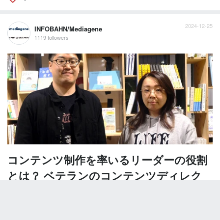
2024-12-25
INFOBAHN/Mediagene
1119 followers
コンテンツ制作を率いるリーダーの役割
とは？ ベテランのコンテンツディレク
ターが語る業務内容
インフォバーンは「We are the Storytellers.」をスローガンに、企
業のマーケティング支援／デザイン支援を行う会社です。社内で