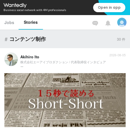
Open in app
Business social network with 4M professionals
Stories
Jobs
#
コンテンツ制作
30
件
2026-08-05
Akihiro Ito
株式会社エーアイプロダクション / 代表取締役インタビュア
ー