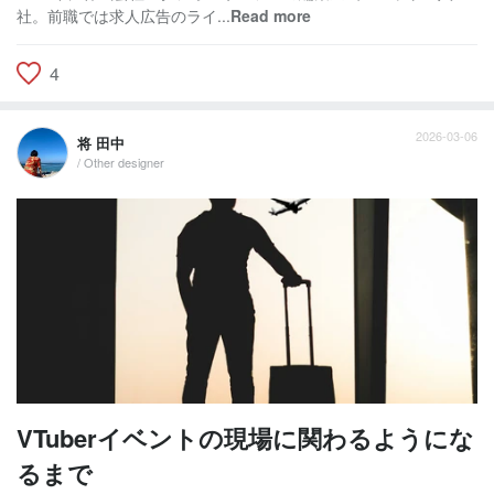
社。前職では求人広告のライ...
Read more
4
2026-03-06
将 田中
/ Other designer
VTuberイベントの現場に関わるようにな
るまで