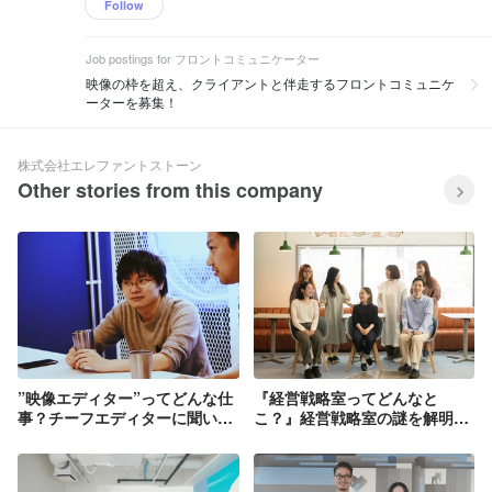
Follow
Job postings for フロントコミュニケーター
映像の枠を超え、クライアントと伴走するフロントコミュニケ
ーターを募集！
株式会社エレファントストーン
Other stories from this company
”映像エディター”ってどんな仕
『経営戦略室ってどんなと
事？チーフエディターに聞いて
こ？』経営戦略室の謎を解明し
みた【社員インタビュー#1 横
ます！
山勇樹】