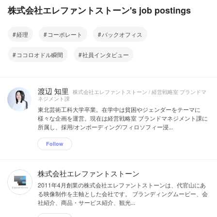
株式会社エレファントストーン's job postings
経理
コーポレート
バックオフィス
ココロオドル瞬間
社員インタビュー
渡辺 知里
株式会社エレファントストーン / 経営戦略室 ブランドマ
ネジメント課
東北芸術工科大学卒業。在学中は貧困やジェンダーをテーマに
様々な企画を運営。現在は経営戦略室 ブランドマネジメント課に
所属し、採用/オンボーディング/フィロソフィー浸...
Follow
株式会社エレファントストーン
2011年4月創業の株式会社エレファントストーンは、代官山にあ
る映像制作を主軸とした会社です。 ブランディングムービー、会
社紹介、商品・サービス紹介、観光...