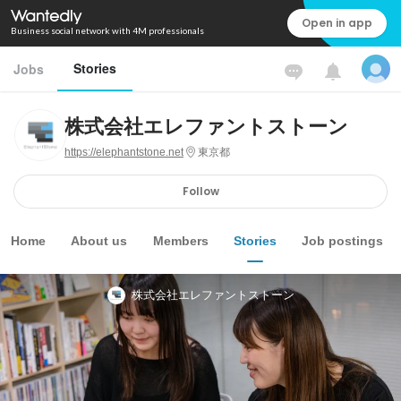
Open in app
Business social network with 4M professionals
Stories
Jobs
株式会社エレファントストーン
https://elephantstone.net
東京都
Follow
Home
About us
Members
Stories
Job postings
株式会社エレファントストーン