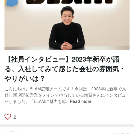
【社員インタビュー】2023年新卒が語
る、入社してみて感じた会社の雰囲気・
やりがいは？
こんにちは、BLAM広報チームです！今回は、2023年に新卒で入
社し新規開拓営業をメインで担当している雑賀さんにインタビュ
ーしました。「BLAMに魅力を感...
Read more
2
2024-03-01