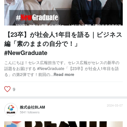
【23卒】が社会人1年目を語る｜ビジネス
編「素のままの自分で！」
#NewGraduate
こんにちは！セレス広報担当です。セレス広報がセレスの新卒の
話題をお届けする #NewGraduate「【23卒】が社会人1年目を語
る」の第2弾です！前回の...
Read more
9
2024-03-07
株式会社BLAM
5841 followers