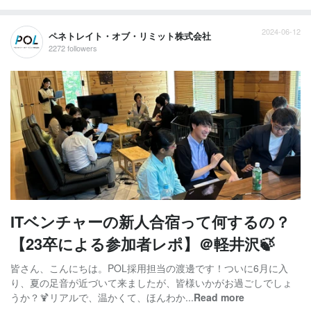
2024-06-12
ペネトレイト・オブ・リミット株式会社
2272 followers
ITベンチャーの新人合宿って何するの？
【23卒による参加者レポ】＠軽井沢🍃
皆さん、こんにちは。POL採用担当の渡邊です！ついに6月に入
り、夏の足音が近づいて来ましたが、皆様いかがお過ごしでしょ
うか？🍹リアルで、温かくて、ほんわか...
Read more