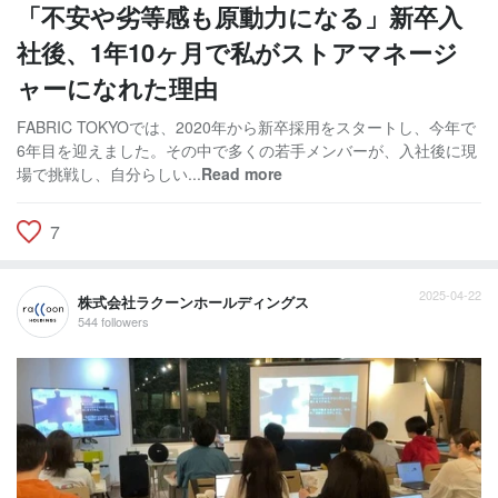
「不安や劣等感も原動力になる」新卒入
社後、1年10ヶ月で私がストアマネージ
ャーになれた理由
FABRIC TOKYOでは、2020年から新卒採用をスタートし、今年で
6年目を迎えました。その中で多くの若手メンバーが、入社後に現
場で挑戦し、自分らしい...
Read more
7
2025-04-22
株式会社ラクーンホールディングス
544 followers