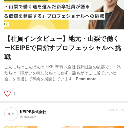
【社員インタビュー】地元・山梨で働く
ーKEIPEで目指すプロフェッシャルへ挑
戦
こんにちはこんばんは！KEIPE株式会社 採用担当の後藤です！私
たちは「障がいを特別なものにせず、誰もがそこに居ていい社
会」を目指して事業を展開しています...
Read more
1
2024-10-15
KEIPE株式会社
91 followers