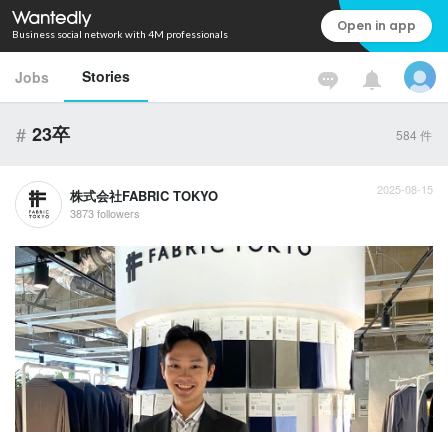
Open in app
Business social network with 4M professionals
Stories
Jobs
#
23卒
584
件
2025-08-15
株式会社FABRIC TOKYO
3873 followers