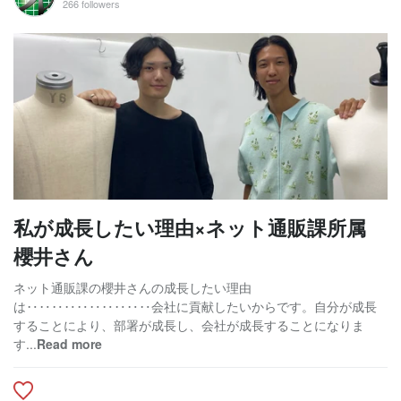
266 followers
私が成長したい理由×ネット通販課所属
櫻井さん
ネット通販課の櫻井さんの成長したい理由
は‥‥‥‥‥‥‥‥‥‥会社に貢献したいからです。自分が成長
することにより、部署が成長し、会社が成長することになりま
す...
Read more