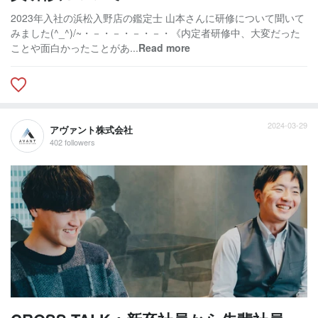
2023年入社の浜松入野店の鑑定士 山本さんに研修について聞いて
みました(^_^)/~・－・－・－・－・《内定者研修中、大変だった
ことや面白かったことがあ...
Read more
2024-03-29
アヴァント株式会社
402 followers