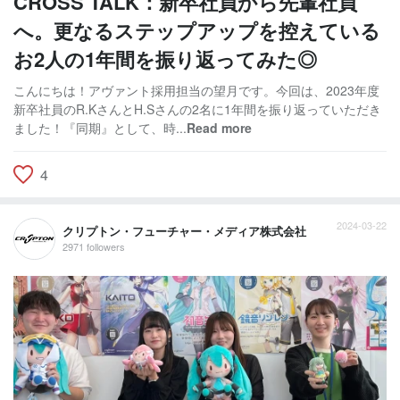
CROSS TALK：新卒社員から先輩社員
へ。更なるステップアップを控えている
お2人の1年間を振り返ってみた◎
こんにちは！アヴァント採用担当の望月です。今回は、2023年度
新卒社員のR.KさんとH.Sさんの2名に1年間を振り返っていただき
ました！『同期』として、時...
Read more
4
2024-03-22
クリプトン・フューチャー・メディア株式会社
2971 followers