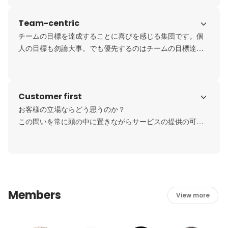
わかりやすい比喩としては、「家族」です。

Team-centric
メンバーの意見は尊重され、合意形成が重視される傾向に
あります。

チームの目標を達成することに喜びを感じる集団です。個
1on1面談等の面談機会の数が多く、食事会や社員旅行、全
人の目標も勿論大事。でも優先するのはチームの目標達成
社員が参加するイベント等が用意されています。

です。

この良さを残しつつ、コロナ過でも2期連続増益で事業成長
そもそも、チームで掲げている状態目標や事業計画予算は
を遂げています。
経営陣によるトップダウンではありません。各チーム毎に
Customer first
成し遂げたいことを定性目標と定量目標を掲げています。

月初には全部署が参加する「成果発表会」も開催していま
お客様の立場ならどう思うのか？

す。一体感を醸成しながら高いモチベーションで仕事をす
この問いを常に頭の中に置きながらサービスの提供の可否
る風土があります。
をジャッジしています。

どの会社でもお客様を「いかに呼ぶか」に注力してしまい
がちですが、代表の若森がよく言う言葉ですが「いかに帰
すか」を大切にお客様やクライアントとの接点を大切にし
ています。

Members
組織やチームにカスタマーファーストの姿勢があってこ
View more
そ、経営陣も従業員を高く評価することができます。権限
移譲は役割と責任だけではなく、結果に対する正当な評価