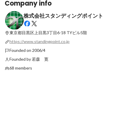
Company info
株式会社スタンディングポイント
社員に聞いてみた、会社の魅力～横浜元町
福利厚生｜リユース業界
店 責任者 金成さん～
制度
東京都目黒区上目黒3丁目6-18
TYビル5階
Latest
Latest
https://www.standingpoint.co.jp
Founded on 2006/4
Founded by 若森 寛
68 members