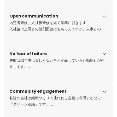
変わらぬ経営者である若森の想いが強く反映されていると
思います。エクセレントカンパニーでもビックカンパニー
Open communication
でもないエモーショナルカンパニーを目指しています。
内定者研修、入社後研修を経て業務に就きます。

入社後は上司との個別面談はもちろんですが、人事との個
別面談も設けています。

その他、先輩との食事会や距離の近い経営陣との食事会、
毎月開催される社内勉強会（社長塾や専務塾等）など、学
No fear of failure
びの機会もコミュニケーションの機会も多い会社です。コ
ミュニケーションに特化した研修も実施しているため、先
失敗は隠す事は美しくない事と定義している行動指針が存
輩だからとか、後輩だからとか、忖度せずに、自分の意見
在します。

はハッキリと伝えられる社風が存在しています。
誰でも必ず失敗をするし、繰り返す事もあるはずです。失
敗を許す事が出来る環境を創り上げる事＝創造的な社風を
創り出す事だと信じて経営しています。
Community engagement
私達の会社は組織づくりで使われる言葉で表現するなら
「グリーン組織」です。

より個人個人の価値観と多様性、人間らしさが重視されて
います。
