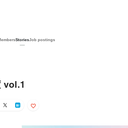
Members
Stories
Job postings
ol.1