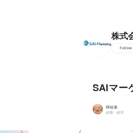
株式
Follow
SAIマー
阿佐美
総務・経理