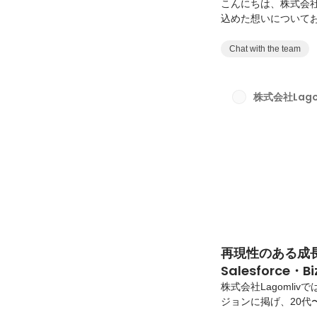
こんにちは、株式会社L
込めた想いについて
「自分の手でオールを
ビジョン・ミッショ
Chat with the team
わるのか。なぜ、「
まで読んでいただけ
オールを握る世界へ
株式会社Lago
￣￣￣￣￣￣￣￣￣￣￣￣
再現性のある成
Salesforc
Lagomlivで挑
株式会社Lagoml
ジョンに掲げ、20代
回お話を伺ったのは、