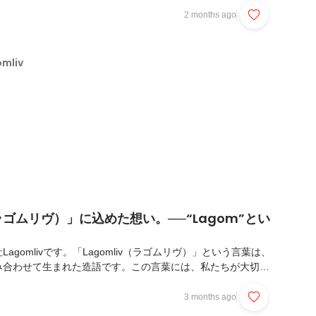
入社した企業では、現場経験を経て、CRM導入や業務設計・
2 months ago
など、事業成長を支える仕組みづくりを一貫して推進してきま
にわたり事業基盤の構築に携わった後、30代という節目で新
つて共に事業を成長させた仲間との再会をきっかけに、
mliv
画を選びました。これまで歩んできたキャリア...
（ラゴムリヴ）」に込めた想い。──“Lagom”とい
agomlivです。「Lagomliv（ラゴムリヴ）」という言葉は、
み合わせて生まれた造語です。この言葉には、私たちが大切に
がたくさん詰まっています。今回は、Lagomlivという社名に
に秘めたストーリーについてお話ししたいと思います。記事を
3 months ago
ivという会社を少しでも身近に感じていただけたら嬉しいです。ぜ