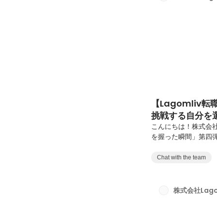
選んだ、意思のある再
【Lagomliv
挑戦する自分を
こんにちは！株式会社L
を握った瞬間」第四弾
「今」に着目。転職
回お話を伺ったのは、現
Chat with the team
されている金子さん
る。異業種への転職
だきました。◼︎「価
株式会社Lago
広げたい」今しかない