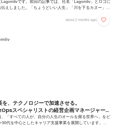
agomlivです。前回の記事では、社名「Lagomliv」とロゴに
お伝えしました。「ちょうどいい人生」「川を下るカヌー」
握ること」今回は、その世界観の根っこにある、Lagomlivの
ンについてお話しします。私たちはなぜ、「きっかけ」にこだ
about 2 months ago
どう生きるか」という問いを大切にしているのか。ぜひ、最後
たら嬉しいです。■ビジョン──「すべての人が、自分の人生の
。」￣￣￣￣￣￣￣￣￣￣￣￣￣￣￣￣￣￣￣￣￣￣￣￣￣￣
mliv
￣￣Lagomlivのビジョ...
長を、テクノロジーで加速させる。
e・BizOpsスペシャリストの経営企画マネージャーが
む「HR×AIOps」の未来
ivでは、「すべての人が、自分の人生のオールを握る世界へ」をビ
〜30代を中心としたキャリア支援事業を展開しています。今
経営企画マネージャーとして社内DXやBizOpsの構築を担う