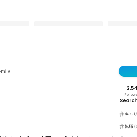
者インタビュー企
「すべての人が、自分の人生のオー
再現性のある
チャレンジングな
ルを握る世界へ。」── Lagomliv
で加速させる。Sa
mliv
らしさ”を問い続
のMVV
BizOpsス
Latest
Latest
0代最後の挑戦
マネージャーがL
「HR×AIOp
2,54
Follow
Search
キャ
転職
(