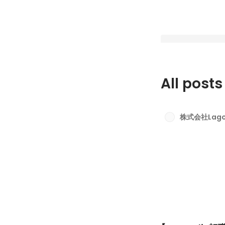
All posts
【Lagomliv転職
画vol.5】さらに
株式会社Lago
環境へ。── “自分
Latest
けた先にあった、2