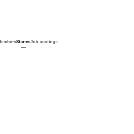
Members
Stories
Job postings