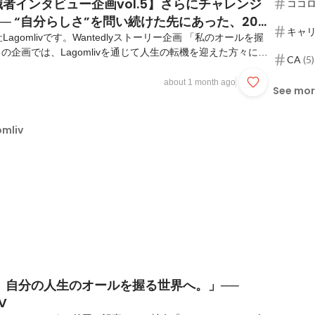
転職者インタビュー企画vol.5】さらにチャレンジ
ココ
─ “自分らしさ”を問い続けた先にあった、20
キャ
agomlivです。Wantedlyストーリー企画 「私のオールを握
ー
の企画では、Lagomlivを通じて人生の転機を迎えた方々に、
CA
(
5
)
したのかそしてその先にどんな変化があったのかを伺っていま
のは、AI×データを活用し採用・営業領域の課題解決に挑む
about 1 month ago
See mo
会社XAION DATAで関西拠点の立ち上げとフィールドセール
いる福原さん。内定者時代のインターンから経験を積み、
立ち上げなどを経験しながら、まざまな領域で高い成果を出し
mliv
そんな福原さんが、転職...
、自分の人生のオールを握る世界へ。」──
V