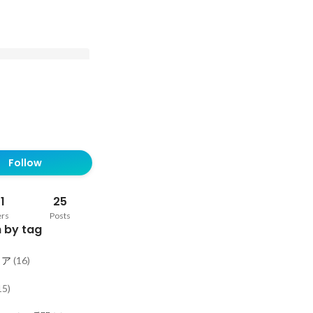
成長を、テクノロジー
lesforce・
Follow
ペシャリストの経営企画
agomlivで挑む
s」の未来
1
25
ers
Posts
 by tag
リア
(
16
)
15
)