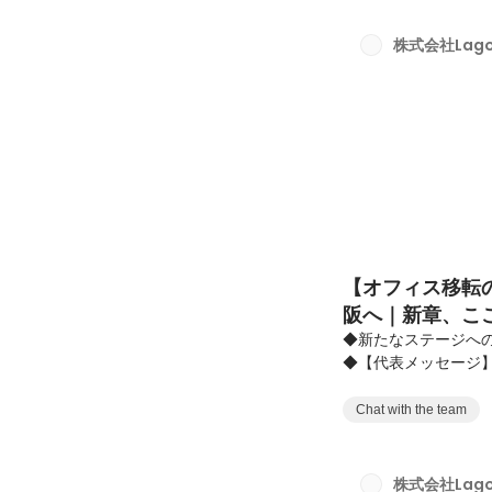
ひ最後までご覧ください
￣￣￣￣￣￣￣￣￣
株式会社Lago
流のなかでカヌーを乗
【オフィス移転の
阪へ｜新章、こ
◆新たなステージへの
◆【代表メッセージ
緒に創る仲間へ◆新
￣￣￣￣￣￣￣￣￣￣
Chat with the team
の新たなランドマー
人員増加に伴う単な
択でした。私たちが
株式会社Lago