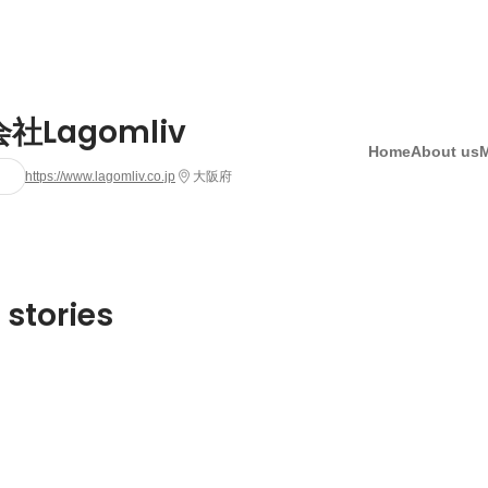
社Lagomliv
Home
About us
https://www.lagomliv.co.jp
大阪府
 stories