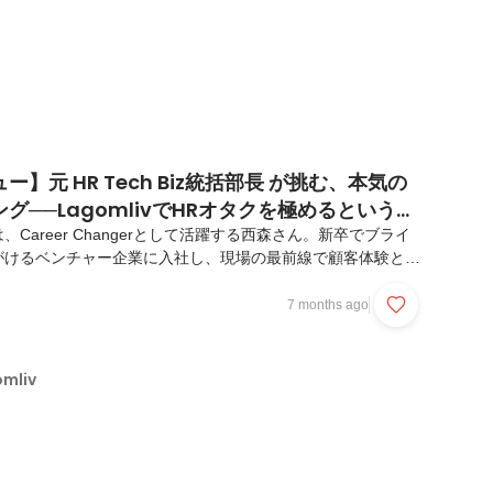
】元 HR Tech Biz統括部長 が挑む、本気の
グ──LagomlivでHRオタクを極めるという選
Career Changerとして活躍する西森さん。新卒でブライ
がけるベンチャー企業に入社し、現場の最前線で顧客体験と組
てきました。周囲からの反対を押し切って選んだファーストキ
は、次第に「人と組織はどうすれば成長できるのか」という問
7 months ago
ます。その後、SaaSスタートアップでの挑戦を経て、現在
、候補者一人ひとりの人生の意思決定に向き合っています。今回は、
キャリアの軌跡と、Lagomlivで大切にしている価値観、そし
mliv
ついてお話を伺いました。周...