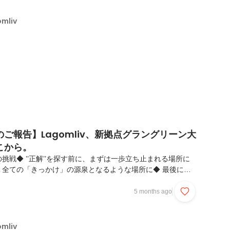
。■ Lagomlivが描く、人生のイメージ。￣￣￣￣￣￣￣￣
￣￣￣￣￣￣￣￣￣￣￣￣￣￣￣￣￣￣￣￣￣￣￣人生は、激
mliv
りこなすことに...
ご報告】Lagomliv、新拠点グラングリーン大
こから。
挑戦◆ ’’正解’’を探す前に、まずは一歩立ち止まれる場所に
】全ての「きっかけ」の源泉となるような場所に◆ 最後に：一
たなステージへの挑戦￣￣￣￣￣￣￣￣￣￣￣￣￣￣￣￣￣￣
￣￣￣￣￣￣￣￣￣￣￣￣株式会社Lagomlivはこの度、大阪
5 months ago
ク「グラングリーン大阪」へとオフィスを移転いたしました。
る規模拡大ではなく、これからの在り方を見据えたうえでの選
これから、より多くのみなさんの「一歩」を支えていくために
mliv