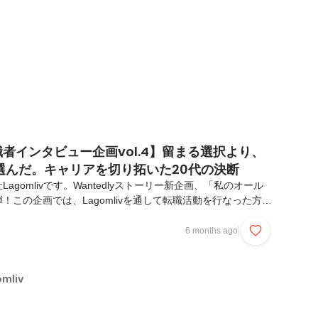
スタートです。なぜ私たちがこの場所を選ん...
転職者インタビュー企画vol.4】留まる選択より、
選んだ。キャリアを切り拓いた20代の決断
agomlivです。Wantedlyストーリー新企画、「私のオール
！この企画では、Lagomlivを通して転職活動を行なった方の
の前と後を通した1人1人のライフストーリーに密着します。今
在 JAPAN SELECT株式会社 にて運用ディレクターを担当
6 months ago
。周りの声を振り切り自分が本当に挑戦したいことに挑戦す
を通して見えた新たなキャリア感についてお話を聞かせていた
値観やマインドセットを変える仕事がしたい」◼︎ 「自分の幅を
mliv
と思った、異業種...