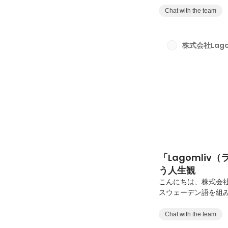
小漆間さん。新卒で
Chat with the team
開発組織の立ち上げ
した。そして約8年間
たな挑戦を決意。か
株式会社Lago
Lagomlivへの参
「Lagomliv
う人生観
こんにちは、株式会社L
スウェーデン語を組
している価値観や想い
込めた想いと、ロゴ
Chat with the team
通して、Lagoml