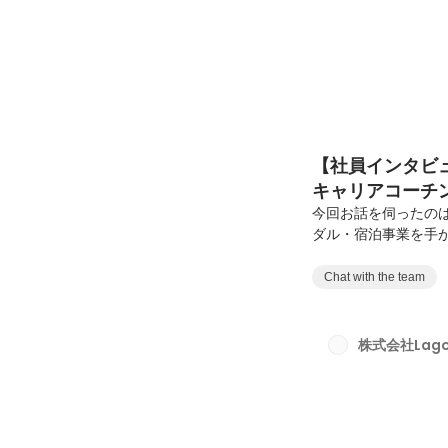
【社員インタビュー
キャリアコーチン
択
今回お話を伺ったのは、
ダル・宿泊事業を手
織づくりに向き合っ
ャリアで培った経験
Chat with the team
いへとつながっていき
はLagomlivで
西森さんが歩んできた
株式会社Lago
てこれから描く未来に