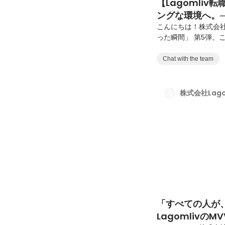
【Lagomliv
ングな環境へ。─
代最後の挑戦
こんにちは！株式会社L
った瞬間」 第5弾。こ
なぜその意思決定を
す。今回お話を伺った
Chat with the team
スタートアップ、株式
スとして活躍されて
CA・RA・新規事業
株式会社Lago
続けてきた福原さん。
「すべての人が
LagomlivのMV