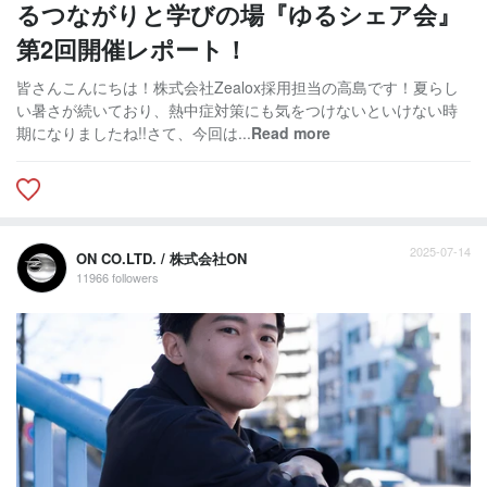
るつながりと学びの場『ゆるシェア会』
第2回開催レポート！
皆さんこんにちは！株式会社Zealox採用担当の高島です！夏らし
い暑さが続いており、熱中症対策にも気をつけないといけない時
期になりましたね!!さて、今回は...
Read more
2025-07-14
ON CO.LTD. / 株式会社ON
11966 followers