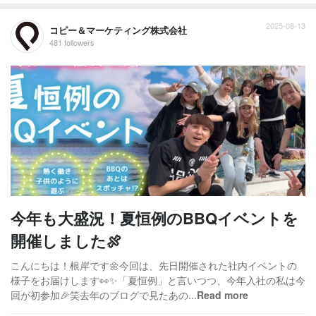
2025-08-13
コピー＆マーケティング株式会社
481 followers
今年も大盛況！夏恒例のBBQイベントを
開催しました🍖
こんにちは！根岸です🌼今回は、先日開催された社内イベントの
様子をお届けします👀✨「夏恒例」と言いつつ、今年入社の私は今
回が初参加🎉笑去年のブログで見たあの...
Read more