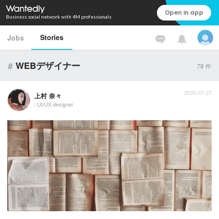
Open in app
Business social network with 4M professionals
Stories
Jobs
#
WEBデザイナー
78
件
2026-07-27
上村 奈々
/ UI/UX designer