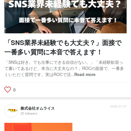
「SNS業界未経験でも大丈夫？」面接で
一番多い質問に本音で答えます！
「SNSは好き。でも仕事にできる自信がない。」「未経験歓迎っ
て書いてあるけど、本当に大丈夫なの？」ROCの面接で、一番多
くいただく質問です。実はROCで活...
Read more
8
2026-07-27
株式会社オムライス
25 followers