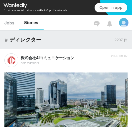
Open in app
Business social network with 4M professionals
Stories
Jobs
#
ディレクター
2297
件
2026-08-07
株式会社AIコミュニケーション
552 followers