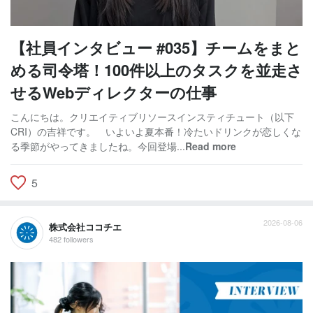
【社員インタビュー #035】チームをまと
める司令塔！100件以上のタスクを並走さ
せるWebディレクターの仕事
こんにちは。クリエイティブリソースインスティチュート（以下
CRI）の吉祥です。 いよいよ夏本番！冷たいドリンクが恋しくな
る季節がやってきましたね。今回登場...
Read more
5
2026-08-06
株式会社ココチエ
482 followers