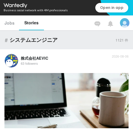
Open in app
Business social network with 4M professionals
Stories
Jobs
#
システムエンジニア
1121
件
2026-08-06
株式会社AEVIC
63 followers