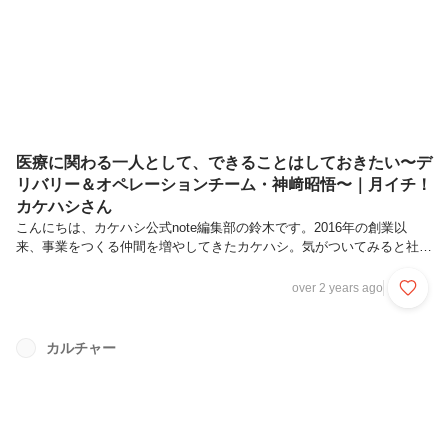
っかくなので「月イチ！カケハシさん」をnoteでもおすそわけする運び
となりました。ラジオパーソナリティは、ブランディングチームの上田
恭平...
医療に関わる一人として、できることはしておきたい〜デ
リバリー＆オペレーションチーム・神﨑昭悟〜｜月イチ！
カケハシさん
こんにちは、カケハシ公式note編集部の鈴木です。2016年の創業以
来、事業をつくる仲間を増やしてきたカケハシ。気がついてみると社員
数は300名を超えており、プロダクト数もチーム数も昔とは比べ物にな
らないほどに拡大しました。そこでカケハシでは、社内Podcastとして
over 2 years ago
「カケハシラジオ」を公開。ブランディングチームの上田恭平さん、鈴
木啓祐さんの二名をラジオパーソナリティとして、日々さまざまな配信
を行っています。そのなかでのメインコンテンツの一つが、一人のメン
カルチャー
バーをゲストに迎えてお送りする「月イチ！カケハシさん」。カケハシ
との出会いや仕事を進めるうえで大切にしているスタンスなど、メンバ
ーの人...