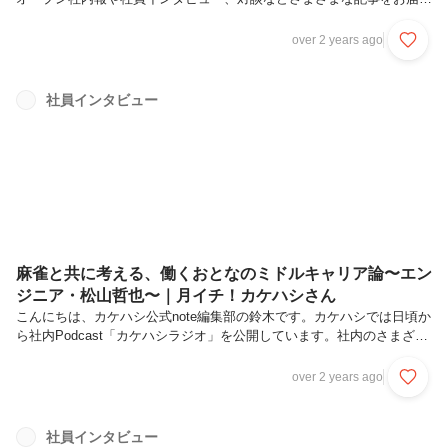
していますが、新連載として「カケハシずかん」も続々と公開を開始し
ています。この連載は、カケハシで働く人々を気軽に知る、身近に感じ
over 2 years ago
るための取り組み。編集部がこしらえたいくつかの質問をメンバーに尋
ねていくことで、メンバーの新しい一面を知ってもらえたらと思ってい
ます。それではさっそく、ご覧ください！山﨑友樹（プロダクトマーケ
社員インタビュー
ティングマネージャー/ 薬剤師）16personalities - ENFJ-AQ1 . カケハシ
でのお仕事は？主にPocket Musu...
麻雀と共に考える、働くおとなのミドルキャリア論〜エン
ジニア・松山哲也〜｜月イチ！カケハシさん
こんにちは、カケハシ公式note編集部の鈴木です。カケハシでは日頃か
ら社内Podcast「カケハシラジオ」を公開しています。社内のさまざま
なできごとやトピックスをお送りしていますが、メインコンテンツの一
つとして配信を行っているのが、一人のメンバーをゲストに迎えてお送
over 2 years ago
りする「月イチ！カケハシさん」。カケハシとの出会いや仕事を進める
うえで大切にしているスタンスなど、メンバーの人柄を紐解くための企
画です。これまでは社内だけで公開していたカケハシラジオですが、せ
社員インタビュー