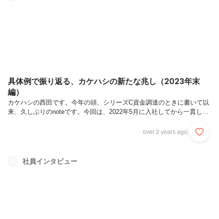
で毎月お送りしているカケハシのオープン社内報。2023年ラストの配
信となる今号では、2023年11月のカケハシをご紹介します。毎度おな
じみの...
具体例で振り返る、カケハシの新たな兆し（2023年末
編）
カケハシの西田です。今年の頭、シリーズC資金調達のときに書いて以
来、久しぶりのnoteです。今回は、2022年5月に入社してから一貫して
取り組んでいる、カケハシの調剤薬局向けプラットフォームをもとにし
た新規事業の立ち上げについて、現在の思いをまとめてみたいと思いま
over 2 years ago
す。クリスマスイブにこんな真面目なエントリーはいかがなものかと思
いつつも、ぜひお付き合いいただけると幸いです。そもそもヘルステッ
クベンチャーの存在意義とは？以前のエントリーに記したとおり、私は
社員インタビュー
コンサルティングファームからカケハシへと移ってきたベンチャー初心
者ではありますが、そんな私も、ベンチャーの存在意義は「既存プレイ
ヤーにはで...