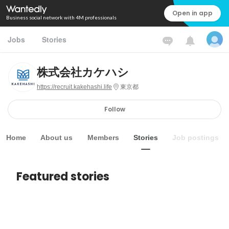
Open in app
Business social network with 4M professionals
Jobs
Stories
株式会社カケハシ
https://recruit.kakehashi.life
東京都
Follow
Home
About us
Members
Stories
Job postings
Featured stories