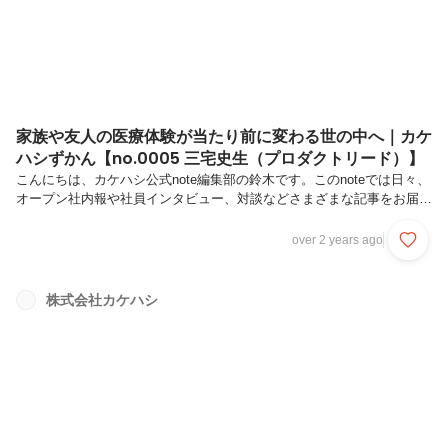
家族や友人の医療体験が当たり前に変わる世の中へ｜カケ
ハシずかん【no.0005 三宅史生（プロダクトリード）】
こんにちは、カケハシ公式note編集部の鈴木です。このnoteでは日々、
オープン社内報や社員インタビュー、対談などさまざまな記事をお届け
していますが、新連載として「カケハシずかん」も続々と公開を開始し
ています。この連載は、カケハシで働く人々を気軽に知る、身近に感じ
over 2 years ago
るための取り組み。編集部がこしらえたいくつかの質問をメンバーに尋
ねていくことで、メンバーの新しい一面を知ってもらえたらと思ってい
ます。それではさっそく、ご覧ください！三宅史生（プロダクトリー
株式会社カケハシ
ド）16personalities - ISTP-AQ1 . カケハシでのお仕事は？患者さん向
けプロダクト「Pocket Musubi」のプ...