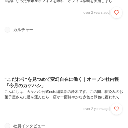
世話になった東銀座オフィスを離れ、オフィス移転を実施しまし
た！！！👏いろいろとこだわりを詰め込んで生まれた新しいオフィス。
今回はそのお披露目を兼ねて、新オフィスの様子を練り歩きながらご紹
over 2 years ago
介したいと思います！新オフィスコンセプトは「ターミナル- terminal
-」新しいオフィスを検討するにあたって考えられたのは、オフィスに
求めるもの、すなわち“コンセプト”。カケハシのような働く場所、時間
カルチャー
に縛りを設けていない組織にとってのオフィスとは、どういった空間で
あるべきなのか。そういった観点を検討した結果「ターミナル」という
コンセ...
”こだわり”を見つめて変幻自在に働く｜オープン社内報
「今月のカケハシ」
こんにちは、カケハシ公式note編集部の鈴木です。この間、馴染みのお
菓子屋さんに足を運んだら、店が一面鮮やかな赤色と緑色に覆われてお
り、そこではじめてクリスマスがそろそろ到来することに気づきまし
た。あっという間に2023年も終わりということですね。年を追うごと
over 2 years ago
に一年間の過ぎ去るスピードが早くなっているように感じるのは、わた
しだけなのでしょうか。2023年の残りの時間も、有意義だったと胸を
張っていえるように、精進していきたいものです。さて、そんなこんな
社員インタビュー