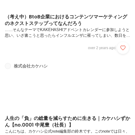
（考え中）BtoB企業におけるコンテンツマーケティング
のネクストステップってなんだろう
……そんなテーマでKAKEHASHIアドベントカレンダーに参加しようと
思い、いざ書こうと思ったらインフルエンザに罹ってしまい、数日を棒
に振った。齢36歳、4年ぶり3回目。妻も同時に罹患したので、この数
日の家庭内は控えめにいってカオスだった。38度6分のわたしが、39度
over 2 years ago
超えの妻の寝衣を交換する丑三つ時のことは、思い出すだけで妙に関節
が痛くなる。これを書いている現在は薬を飲んですっかり快方を向かえ
ており、医療のありがたみを改めて知る機会となった。この原稿を掲載
株式会社カケハシ
前日に慌てて書けるのも、医療システムがもたらす恩恵である。ありが
とう、発熱外来。ありがとう、カロナール。お前は何者だ？わたしは
36歳の...
人生の「負」の総量を減らすために生きる｜カケハシずか
ん【no.0001 中尾豊（社長）】
こんにちは、カケハシ公式note編集部の鈴木です。このnoteでは日々、