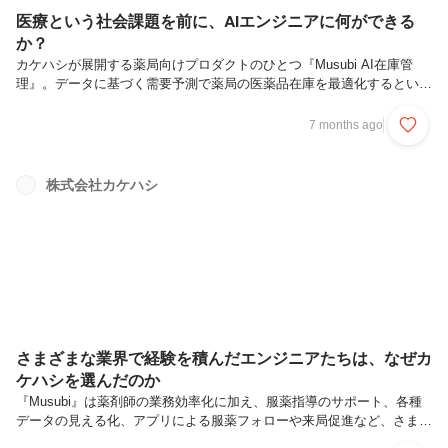
医療という社会課題を前に、AIエンジニアに何ができる
か？
カケハシが展開する薬局向けプロダクトのひとつ『Musubi AI在庫管
理』。データに基づく需要予測で薬局の医薬品在庫を最適化するという
このシステムの機械学習まわりをはじめ、新規事業にまつわるデータ活
用や機械学習プロダクト開発を一手に担っているのが、私たち
7 months ago
mirAI（ミライ）チームです。カケハシでも、機能開発やプロダクト企
画におけるAI活用の検討が、日を追うごとにどんどん進んでいます。ユ
ーザーである薬局の皆さまからの期待の大きさも同様です。私たちとし
株式会社カケハシ
ても、医療領域におけるAI活用の実例や、その開発を担うmirAIチーム
の最新情報など、発信の機会を増やしてAIの社会実装に少しでも貢献で
きれば...
さまざまな業界で経験を積んだエンジニアたちは、なぜカ
ケハシを選んだのか
『Musubi』は薬剤師の業務効率化に加え、服薬指導のサポート、各種
データの見える化、アプリによる服薬フォローや来局促進など、さまざ
まなアプローチで薬局のDXを推進している電子薬歴システムで、カケ