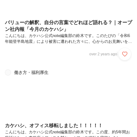
バリューの解釈、自分の言葉でどれほど語れる？｜オープ
ン社内報「今月のカケハシ」
こんにちは、カケハシ公式note編集部の鈴木です。このたびの「令和6
年能登半島地震」により被害に遭われた方々に、心からのお見舞いを申
し上げますとともに、犠牲となられた方々に謹んでお悔やみを申し上げ
ます。さて、毎月、本noteで公開しているカケハシのオープン社内報。
over 2 years ago
今号では、昨年12月のカケハシの様子を振り返りながらご紹介をした
いと思います。毎度おなじみの本記事で、今月もカケハシの一ヶ月を一
緒に追いかけていただけるとうれしいです。【“今月のカケハシ”と
働き方・福利厚生
は？】カケハシ社内では月に一度「メンバーのなかにある“MVV（ミッ
ション・ビジョン・バリュー）”を充電する時間」として、全メンバー
が集まる“...
カケハシ、オフィス移転しました！！！！！
こんにちは、カケハシ公式note編集部の鈴木です。この度、約5年間お