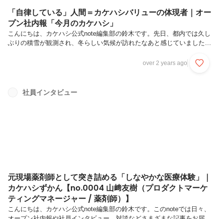
「自律している」人間＝カケハシバリューの体現者｜オー
プン社内報「今月のカケハシ」
こんにちは、カケハシ公式note編集部の鈴木です。先日、都内では久し
ぶりの積雪が観測され、冬らしい気候が訪れたなあと感じていました。
ところが、数日経ってみるとすでに穏やかな気温が戻り、もはやそろそ
ろ花粉シーズンも迎えるよう……😭「季節の流れがあまりに早い！」
over 2 years ago
と嘆いているばかりの最近ですが、過ぎゆく日々を丁寧に過ごせるよ
う、そして後悔することのないよう、仕事にプライベートにと思いっき
り奔走していきたいと意気込んでいるところです。さて、毎月、本note
社員インタビュー
で公開しているカケハシのオープン社内報。今号では、2024年1月のカ
ケハシの様子を振り返りながらご紹介をしたいと思います。毎度おなじ
みの本記事...
元現場薬剤師として突き詰める「しなやかな医療体験」｜
カケハシずかん【no.0004 山﨑友樹（プロダクトマーケ
ティングマネージャー / 薬剤師）】
こんにちは、カケハシ公式note編集部の鈴木です。このnoteでは日々、
オープン社内報や社員インタビュー、対談などさまざまな記事をお届け