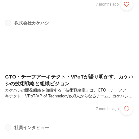
ハシの主力サービスです。今回はMusubi開発チームのメンバーが「な
7 months ago
ぜ医療、薬局・薬剤師という専門領域へ飛び込んだのか」「エンジニア
がどのような点にやりがいを感じているのか」といった話題から、入社
後の苦労まで赤裸々に語りました。ぜひ最後までご覧ください！（文中
株式会社カケハシ
に登場する久保田はリモートでの参加となりました）カケハシで活躍す
るエンジニアたちのバックグラウンドは？エンジニアたちは専門知識を
どのように...
CTO・チーフアーキテクト・VPoTが語り明かす、カケハ
シの技術戦略と組織ビジョン
カケハシの開発組織を俯瞰する「技術戦略室」は、CTO・チーフアー
キテクト・VPoT(VP of Technology)の3人からなるチーム。カケハシの
今後を占う技術戦略と、その実現のための組織ビジョンについてそれぞ
れの観点から語り尽くしてもらいました。抽象と具体、事業と技術をつ
7 months ago
なぐためのチームCTO、チーフアーキテクト、VPoTの役割分担よりク
リアに見えてきた技術課題と組織課題テックカンパニーとしてのカケハ
シSaaSの最前線、AIの社会的活用…解くべき問いこそがカケハシの武
社員インタビュー
器一点突破のスペシャリストが活躍できる技術組織を目指して抽象と具
体、事業と技術をつなぐためのチーム執行役員CTO 湯...