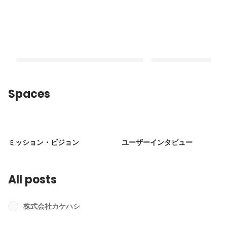
Spaces
「入社するなら今がベストタイミン
疲弊を生む成長にはN
グ」薬局も患者さんも喜ぶプロダクト
した成長をめざす次代
ミッション・ビジョン
ユーザーインタビュー
を新たなフェーズへ導くエンジニアた
Latest
Pinned
ち
All posts
株式会社カケハシ