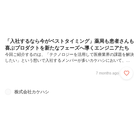
「入社するなら今がベストタイミング」薬局も患者さんも
喜ぶプロダクトを新たなフェーズへ導くエンジニアたち
今回ご紹介するのは、「テクノロジーを活用して医療業界の課題を解決
したい」という想いで入社するメンバーが多いカケハシにおいて、
BtoB / BtoC 両方の要素を兼ね備えるアプリケーション、患者さんと薬
局をつなぐ『Pocket Musubi』の開発チームです。エンジニアリングマ
7 months ago
ネージャーの窪内、“あるプロジェクト”の開発ディレクターの松本とリ
ードエンジニアの加藤が登場。「ジョインするなら、今がまたとない絶
好のタイミングです」と明かしてくれました。活躍しているエンジニア
株式会社カケハシ
たちの入社理由、業務内容、一緒に働きたいエンジニア像なども聞きつ
つ、彼らの言葉の真意に迫ってみたいと思います。テクノロジーの...