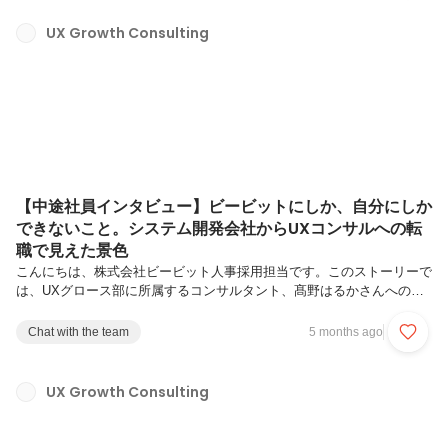
する事で、UX起点でのビジネス変革を実現しています。今回は、UX
＆ビジネスストラテジーにてマネージャとして活躍する小林 大輔さん
UX Growth Consulting
をご紹介します。実際の業務内容やそのやりがいについて聞きました。
小林 大輔（こばやし だいすけ）/ UX&ビジネスストラテジー / マネ
ー...
【中途社員インタビュー】ビービットにしか、自分にしか
できないこと。システム開発会社からUXコンサルへの転
職で見えた景色
こんにちは、株式会社ビービット人事採用担当です。このストーリーで
は、UXグロース部に所属するコンサルタント、髙野はるかさんへのイ
ンタビューをお届けします。ビービットへの転職後、クライアント企業
への中長期的な伴走支援を通じて、成果創出だけでなく「UX業務・UX
Chat with the team
5 months ago
カルチャーの浸透」にも貢献してきた髙野さん。働く中で感じたビービ
ットならではのやりがい、UXグロース支援が持つ意義、仕事への熱い
思いを語ってもらいました。ぜひご覧ください。髙野 はるか / UXグロ
UX Growth Consulting
ース部 / リーダー青山学院大学法学部卒。ウェブシステム・スマホアプ
リの開発企業で営業としてキャリアをスタート。制作ディレクター・
CRMデ...