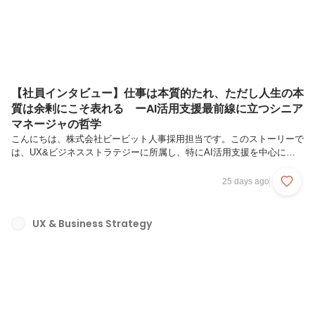
【社員インタビュー】仕事は本質的たれ、ただし人生の本
質は余剰にこそ表れる ーAI活用支援最前線に立つシニア
マネージャの哲学
こんにちは、株式会社ビービット人事採用担当です。このストーリーで
は、UX&ビジネスストラテジーに所属し、特にAI活用支援を中心に活
躍しているシニアマネージャ、淺野恵介さんへのインタビューをお届け
します。AIの華やかな最先端を走る仕事をしているように見える淺野さ
25 days ago
んですが、話が進むにつれ、実は一貫した静かで強い信念を持っている
ことが明らかになっていきます。キャリアを考えること以上に、ひとつ
の哲学として興味深い内容です。ぜひ、ご覧ください。淺野 恵介（あ
UX & Business Strategy
さの けいすけ） / UXインテリジェンス事業本部/コンサルティング営業
部/UX&ビジネスストラテジー / シニアマネージャ京都大学経済学部
を...