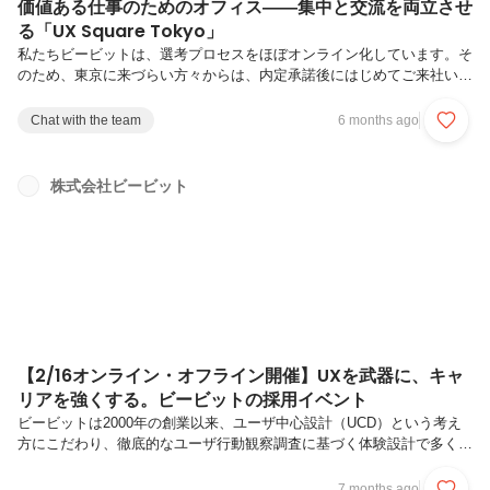
価値ある仕事のためのオフィス――集中と交流を両立させ
る「UX Square Tokyo」
私たちビービットは、選考プロセスをほぼオンライン化しています。そ
のため、東京に来づらい方々からは、内定承諾後にはじめてご来社いた
だいて「こんなオフィスだったんですね」というお声をいただくことも
あります。せっかくなら、もう少し早い段階で雰囲気を伝えられない
Chat with the team
6 months ago
か。そう考え、この記事では日々の働き方をイメージしていただけるよ
う、オフィスをご紹介していければと思います。◤オフィスに行くまで
◤執務エリア：それぞれのスタイルで集中して働ける環境▍集中ブース
株式会社ビービット
▍デスクスペース▍カフェスペース◤来客エリア：社内外との交流に適
した環境▍受付エリア、会議室▍インタビューエリア▍セミナールーム
◤おわりに◤オフィス...
【2/16オンライン・オフライン開催】UXを武器に、キャ
リアを強くする。ビービットの採用イベント
ビービットは2000年の創業以来、ユーザ中心設計（UCD）という考え
方にこだわり、徹底的なユーザ行動観察調査に基づく体験設計で多くの
価値を創出してきました。近年ではDXやAIという大きな潮流の中で
「人の体験を考える＝UX」の重要性が増していることから、さらに多
7 months ago