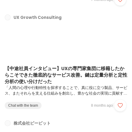
くのクライアントから幅広いご依頼をいただくようになっています。中
でも、クライアント企業が自ら絶え間なくUXを改善し、サービスを持
続的に成長できるよう、業務プロセスを整え、必要なスキルやマインド
UX Growth Consulting
を定着させるUXグロースコンサルティングの案件が特に増えており、
ユーザ観点を持って事業を推進させられる人材のニーズの高まりを感じ
ています。そこ...
【中途社員インタビュー】UXの専門家集団に移籍したか
らこそできた徹底的なサービス改善。鍵は定量分析と定性
分析の使い分けだった
「人間の心理や行動特性を探求することで、真に役に立つ製品、サービ
ス、またそれらを支える仕組みを創出し、豊かな社会の実現に貢献す
る」を理念に掲げるビービット。UXグロースコンサルタントは、UXチ
ームクラウド「USERGRAM」を活用しつつ、UXの改善・更新をサポ
Chat with the team
8 months ago
ートします。一過性の改善提案にとどまらず、クライアント企業が自ら
絶え間なくUXを改善し、サービスを持続的に成長できるよう、業務プ
ロセスを整え、必要なスキルやマインドを定着させることがミッション
株式会社ビービット
です。今回は、UXグロースコンサルティングにてマネージャとして活