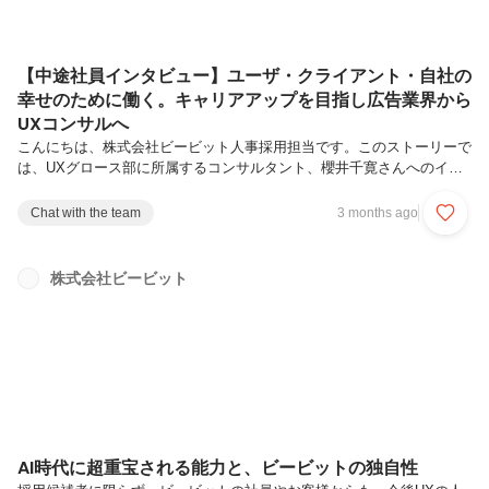
【中途社員インタビュー】ユーザ・クライアント・自社の
幸せのために働く。キャリアアップを目指し広告業界から
UXコンサルへ
こんにちは、株式会社ビービット人事採用担当です。このストーリーで
は、UXグロース部に所属するコンサルタント、櫻井千寛さんへのイン
タビューをお届けします。新卒で入社した広告代理店から、さらなるキ
ャリアアップを目指してビービットに転職したと語る櫻井さん。クライ
Chat with the team
3 months ago
アント組織をユーザ中心文化へ変革していく面白さや、成長を支えてく
れるマネージャの存在についても語ってもらいました。ぜひご覧くださ
い。櫻井 千寛 / UXグロース部 / リーダー島根大学大学院物理・マテリ
株式会社ビービット
アル工学専攻修了。広告代理店の営業としてキャリアをスタート。デー
タアナリスト・CRMコンサルタントを経てビービットへ転職。現在は
UX起点...
AI時代に超重宝される能力と、ビービットの独自性