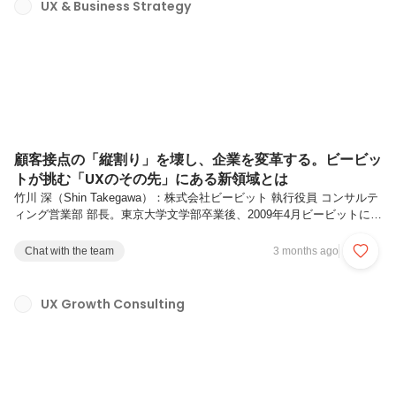
ンバーのキャリアでどう活かされているかをお伝えします。ビービット
UX & Business Strategy
におけるUXの仕事とは何か、その先に何があるのか、イメージの助け
になれば幸いです。ビービットの強み：ユーザ憑依のスキルユーザ憑依
でビジネスを動かす...
顧客接点の「縦割り」を壊し、企業を変革する。ビービッ
トが挑む「UXのその先」にある新領域とは
竹川 深（Shin Takegawa）：株式会社ビービット 執行役員 コンサルテ
ィング営業部 部長。東京大学文学部卒業後、2009年4月ビービットに新
卒入社。UXコンサルタント、マネージャ、営業/マーケ部門の責任者等
を経験。現在は営業部門をリードするとともに、多数の大手クライアン
Chat with the team
3 months ago
トのUX/CX/デジタル変革を支援。新たに立ち上がった「UBS（UX &
Business Strategy）」チームにおいて、市場の期待に応えるためのソ
リューション強化と組織づくりに奔走している。――今日は「最近のビ
UX Growth Consulting
ービットの仕事が、以前とは随分変わってきている」というお話を聞き
に来ました。竹川： はい。今日は...