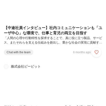
【中途社員インタビュー】社内コミュニケーションも「ユ
ーザ中心」な環境で、仕事と育児の両立を目指す
「人間の心理や行動特性を探求することで、真に役に立つ製品、サービ
ス、またそれらを支える仕組みを創出し、豊かな社会の実現に貢献す
る」を理念に掲げるビービット。UXグロースコンサルタントは、
WEB・アプリのユーザ体験の継続改善によるビジネス成長をサポート
Chat with the team
6 months ago
します。一過性の改善提案にとどまらず、クライアント企業が自ら絶え
間なくUXを改善し、サービスを持続的に成長できるよう、業務プロセ
スを整え、必要なスキルやマインドを定着させることがミッションで
株式会社ビービット
す。今回は、UXグロース部にてコンサルタントとして活躍する田中 楓
子さんをご紹介します。実際の業務内容やそのやりがいについて聞きま
した。田中 楓子（たなか...