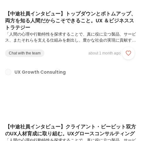
【中途社員インタビュー】トップダウンとボトムアップ、
両方を知る人間だからこそできること。UX ＆ビジネスス
トラテジー
「人間の心理や行動特性を探求することで、真に役に立つ製品、サービ
ス、またそれらを支える仕組みを創出し、豊かな社会の実現に貢献す
る」を理念に掲げるビービット。UX ＆ビジネスストラテジーに所属す
るコンサルタントは、ビービットが強みとするUXケイパビリティに基
Chat with the team
about 1 month ago
づくソリューションとお客様の事業課題との橋渡しを行い、統合的な解
を提供する事で、UX起点でのビジネス変革を実現しています。今回
は、UX ＆ビジネスストラテジーにてコンサルタントとして活躍する木
UX Growth Consulting
倉 悠太朗さんをご紹介します。木倉 悠太朗（きくら ゆうたろう）/ UX
& ビジネスストラテジー/ コンサルタント大学卒業後、ITスタートアッ
プ...
【中途社員インタビュー】クライアント・ビービット双方
のUX人材育成に取り組む。UXグロースコンサルティング
「人間の心理や行動特性を探求することで、真に役に立つ製品、サービ