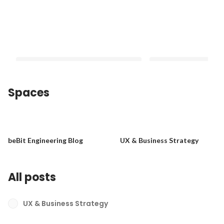
Spaces
【中途社員インタビュー】ビービット
【中途社員インタビュ
にしか、自分にしかできないこと。シ
値を提供するために何
beBit Engineering Blog
UX & Business Strategy
ステム開発会社からUXコンサルへの転
していくか。UX ＆ビ
Pinned
Pinned
職で見えた景色
ーコンサルティング
All posts
UX & Business Strategy