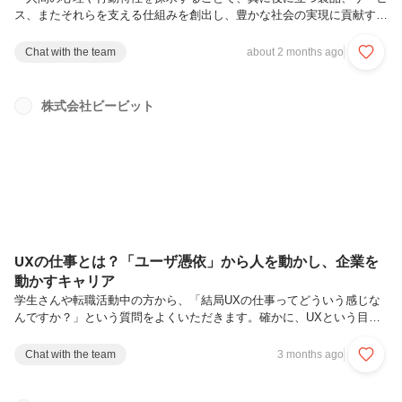
ス、またそれらを支える仕組みを創出し、豊かな社会の実現に貢献す
る」を理念に掲げるビービット。UXグロースコンサルタントは、デジ
タルを起点とした顧客接点の継続改善によるビジネス成長をサポートし
Chat with the team
about 2 months ago
ます。一過性の改善提案にとどまらず、クライアント企業が自ら絶え間
なくUXを改善し、サービスを持続的に成長できるよう、業務プロセス
を整え、必要なスキルやマインドを定着させることがミッションです。
株式会社ビービット
今回は、UXグロース部にてシニアマネージャとして活躍する田中 伸雄
さんをご紹介します。実際の業務内容やそのやりがいについて聞きまし
た。田中 伸雄（た...
UXの仕事とは？「ユーザ憑依」から人を動かし、企業を
動かすキャリア
学生さんや転職活動中の方から、「結局UXの仕事ってどういう感じな
んですか？」という質問をよくいただきます。確かに、UXという目に
する機会の少ない言葉からは 、どういう業務やキャリアが待ち受けて
いるのかを想像するのは難しいかもしれません。こうした疑問にお答え
Chat with the team
3 months ago
するため、この記事ではビービットがUXの仕事において強みとしてい
る「ユーザ憑依」のスキルをまず説明し、そのスキルがビービットのメ