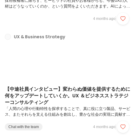
採用候補者に限らず、ビービットの社員やお客様からも、今後UXの人
材はどうなっていくのか、という質問をよくいただきます。AIによって
デザイン業務、アプリ・ウェブサイトなどのコーディングがかなり自動
化されていく流れもあり、加えてインタビューにおいてもAIでペルソナ
4 months ago
を生成して実施すれば、ある程度それで十分なのではないか、といった
声もあります。そうした状況の中で、顧客体験やサービスを生み出す仕
事、UXデザインの仕事やビービットの強みは今後どうなっていくの
UX & Business Strategy
か、なくなってしまうのではないか、という疑問や不安を持たれる方も
少なくありません。一方でAI専門家の中には、私の知人も含めて、「藤
井さんはUXを...
【中途社員インタビュー】変わらぬ価値を提供するために
何をアップデートしていくか。UX ＆ビジネスストラテジ
ーコンサルティング
「人間の心理や行動特性を探求することで、真に役に立つ製品、サービ
ス、またそれらを支える仕組みを創出し、豊かな社会の実現に貢献す
る」を理念に掲げるビービット。UX ＆ビジネスストラテジーに所属す
るコンサルタントは、beBitが強みとするUXケイパビリティに基づくソ
Chat with the team
4 months ago
リューションとお客様の事業課題との橋渡しを行い、統合的な解を提供