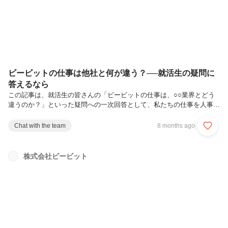
躍する村石 怜菜さんをご紹介します。実際の業務内容やそのやりがい
について聞きま...
ビービットの仕事は他社と何が違う？──就活生の疑問に
答えるなら
この記事は、就活生の皆さんの「ビービットの仕事は、○○業界とどう
違うのか？」といった疑問への一次回答として、私たちの仕事を人事目
線から端的にお伝えするものです。◤ビービットの仕事とは何かA. ユ
ーザが違和感を持っている状況を発見するB. 違和感が解決された「幸
Chat with the team
8 months ago
せな状況」を描くC. 幸せな状況を実現するための「鍵となる体験」を
設計するまとめ：ビービットの「UXコンサル」という仕事とは◤ビー
ビットの仕事は他社と何が違うか①「SIer」と対比したビービット
株式会社ビービット
②「広告」と対比したビービット③「エンタメにおけるUXデザイン」
と対比したビービット④「他のUXコンサル」と対比したビービット◤
結び：結局、...