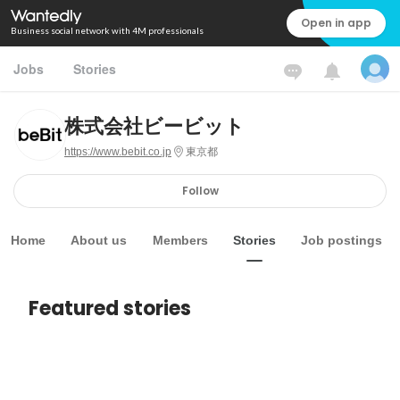
Open in app
Business social network with 4M professionals
Jobs
Stories
株式会社ビービット
https://www.bebit.co.jp
東京都
Follow
Home
About us
Members
Stories
Job postings
Featured stories