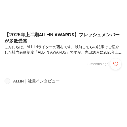
【2025年上半期ALL-IN AWARDS】フレッシュメンバー
が多数受賞
こんにちは。ALL-INライターの西村です。以前こちらの記事でご紹介
した社内表彰制度「ALL-IN AWARDS」ですが、先日10月に2025年上半
期の結果が発表されました。今回は、その受賞内容をみなさまにもご紹
介したいと思います。今回のAWARDSで特に印象的だったのは、入社
8 months ago
間もないメンバーや、初めて表彰されるメンバーが多く受賞しているこ
と。フレッシュな顔ぶれが活躍している様子が、結果にも色濃く表れま
した。それでは早速、各賞の受賞者とその活躍をご紹介していきます！
ALLIN｜社員インタビュー
1.｜クリエイティブアワード【最優秀賞】小林（ライター）／古屋（デ
ザイナー）戦国企画／狙うは天下一若手向けに“重さ”を感じさ...