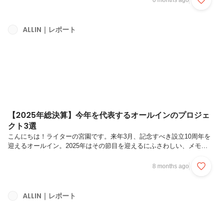
6 months ago
合ううえで大切にしている考え方や、日々意識していることについて取
材してみました。ALL-INの仕事やカルチャーに少しでも興味を持って
くださっている方は、ぜひご覧ください！井澤 真人（いざわ まさ
ALLIN｜レポート
と） HR戦略コンサルタントデザインや求人ライター、ディレクター
など、さまざまな立場から採用の現場を経験し、2025年5月にALL-I...
【2025年総決算】今年を代表するオールインのプロジェ
クト3選
こんにちは！ライターの宮園です。来年3月、記念すべき設立10周年を
迎えるオールイン。2025年はその節目を迎えるにふさわしい、メモリ
アルな取り組みが数多くありました！今回もまた皆さんの頑張りに思い
を馳せながら、特に印象的だったプロジェクト3選をご紹介したいと思
8 months ago
います。相変わらず外は寒いですが、本記事からほとばしる弊社メンバ
ーの“熱”でぽかぽかに温まってくださいね！1.｜サイト刷新による大規
模ブランディングで『銀座品質』の世界観を体現CASE01：株式会社
ALLIN｜レポート
Curio Tech様（コーポレート・リクルートサイトのフルリブランディン
グ）古物買取店「おたから金太」や高級時計専門店「ロレパテ」を展...