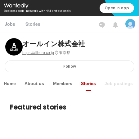
Open in app
Business social network with 4M professionals
Jobs
Stories
オールイン株式会社
https://allhero.co.jp
東京都
Follow
Home
About us
Members
Stories
Job postings
Featured stories