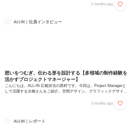
CD）の採用も本格的に再開することになりました。しかし、巷では
2 months ago
「オールインの選考は、通過率が1％を切ることもあるらしい……」な
んて噂も。「そんなに厳しいんですか？」「一体何を見ているの？」と
いう求職者の方々の不安に答えるべく、今回は代表の前田に、私たちの
ALLIN｜社員インタビュー
選考の裏側にある「思想」を根掘り葉掘り聞いてみました！1.｜採用の
プロが、あえて選考ハードルを上げる理由──前田さん、単刀直入に聞
きます。オール...
想いをつむぎ、伝わる形を設計する【多領域の制作経験を
活かすプロジェクトマネージャー】
こんにちは。ALL-IN 広報担当の西村です。今回は、Project Managerと
して活躍する古橋さんをご紹介。空間デザイン、グラフィックデザイ
ン、エディトリアル、Web、ディレクションなど、さまざまな制作領域
を経験し、2026年1月にALL-INへジョインされた古橋さん。ものづくり
3 months ago
に向き合ううえで大切にしている考え方や、PMとして意識しているこ
とについて取材してみました。ALL-INの仕事やカルチャーに少しでも
興味を持ってくださっている方は、ぜひご覧ください！古橋 清美（ふ
ALLIN｜レポート
るはし きよみ） プロジェクトマネージャー空間デザインやグラフィ
ックデザイン、Web制作、ディレクションなど、...