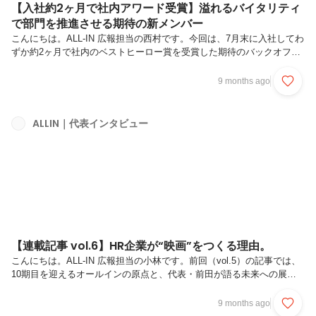
【入社約2ヶ月で社内アワード受賞】溢れるバイタリティ
で部門を推進させる期待の新メンバー
こんにちは。ALL-IN 広報担当の西村です。今回は、7月末に入社してわ
ずか約2ヶ月で社内のベストヒーロー賞を受賞した期待のバックオフィ
ス・鷹羽さんをご紹介します。上半期・下半期の2回開催されるALL-IN
AWARDSでは、価値ある挑戦を称える表彰式を実施しています。鷹羽
9 months ago
さんは入社後まもなくから幅広い領域の業務にも積極的に取り組む姿勢
を評価され、「バリューアワード」を受賞しました。本記事では、入社
早々から大活躍中の鷹羽さんに突撃。これまでのキャリアやお人柄を深
ALLIN｜代表インタビュー
堀していきたいと思います！鷹羽 法美（たかば ）／バックオフィス
2025年7月末からオールインにジョインし、経理・労務管理などを...
【連載記事 vol.6】HR企業が“映画”をつくる理由。
こんにちは。ALL-IN 広報担当の小林です。前回（vol.5）の記事では、
10期目を迎えるオールインの原点と、代表・前田が語る未来への展望
についてお伝えしました。その中で前田が「可能性を感じている」と語
った、「エンタメとHRの掛け合わせ」。 今回は、その構想の最も具体
9 months ago
的かつ大きな挑戦である「映画事業」について、詳しく話を聞いてみま