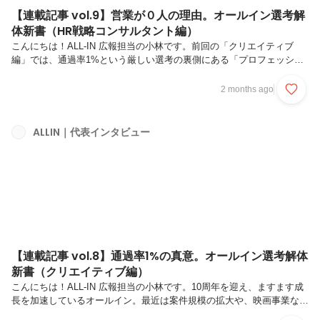
【連載記事 vol.9】営業が０人の理由。オールイン選考解
体新書（HR戦略コンサルタント編）
こんにちは！ALL-IN 広報担当の小林です。前回の「クリエイティブ
編」では、通過率1%という厳しい選考の裏側にある「プロフェッショ
ナルへのこだわり」をお伝えしました。今回はその続編として、オール
インの根幹を担うHR戦略コンサルタントの選考について、代表の前田
2 months ago
に深く切り込んでみました。1.｜「営業職」の採用をやめた理由——
2023年頃から、オールインは「営業」という職種がなくなり、「HR戦
略コンサルタント」のみの採用になりましたよね。これにはどんな意図
ALLIN｜代表インタビュー
があるんでしょうか？前田：はい。あえて「営業」という言葉を使わな
いようにしています。理由はシンプルで、「売ること」をゴールにして
ほしくない...
【連載記事 vol.8】通過率1%の真意。オールイン選考解体
新書（クリエイティブ編）
こんにちは！ALL-IN 広報担当の小林です。10周年を迎え、ますます成
長を加速しているオールイン。最近は案件規模の拡大や、映画事業など
新領域への進出もあり、クリエイター職（ライター・デザイナー・