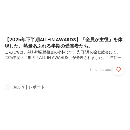
【2025年下半期ALL-IN AWARDS】「全員が主役」を体
現した、熱量あふれる半期の受賞者たち。
こんにちは。ALL-IN広報担当の小林です。先日3月の全社総会にて、
2025年度下半期の「ALL-IN AWARDS」が発表されました。半年に一度
のこのイベント、受賞者を讃えるのはもちろん、普段なかなか見えにく
い他チームの仕事ぶりを知れる場でもあって、個人的にとても好きな時
3 months ago
間です。今期は、クリエイティブ・AI・バリューの3部門を制覇したメ
ンバーもいらっしゃいます！それでは早速、各賞の受賞者とその活躍を
ご紹介していきます。前回アワードの記事はこちら1.｜クリエイティブ
ALLIN｜レポート
アワード【最優秀賞】西村（ライター）／竹内（デザイナー）株式会社
CurioTech／コーポレート・採用サイトリブランディング...