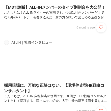
【MBTI診断】ALL-INメンバーのタイプ別割合を大公開！
こんにちは！ALL-INライターの宮園です。今回は社内メンバーだけで
なく外部パートナーも巻き込んだ、肩の力を抜いて楽しめる企画をお届
け。皆さん気になっているであろう（？）ALL-INメンバーのMBTIタイ
プ別割合を、一挙公開いたします！採用や組織づくりの文脈でも、何か
6 months ago
と話題の絶えないMBTI診断。個性豊かな当社が実際はどんなタイプの
人々で構成されているのかが、今回の記事でなんとなくイメージしてい
ただけるかもしれません。もちろん診断は任意なので全員分ではありま
ALLIN｜社員インタビュー
せんが、皆さんけっこう協力してくれました！…とはいっても、MBTI
診断はあくまで「優劣」ではなく「傾向」。 自己理解やチーム理解の
き...
採用現場に、万能な正解はない。【現場伴走型HR戦略コ
ンサルタント】
こんにちは。ALL-IN 広報担当の朝岡です。今回は、HR戦略コンサルタ
ントとして活躍する井澤さんをご紹介。大手企業の新卒採用支援をはじ
めとした複数のプロジェクトを担当し、2025年度上半期には社内アワ
ード「バリューアワード最特別賞」を受賞された井澤さん。仕事に向き