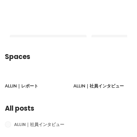
Spaces
【2024年度下半期ALL-IN AWARDS】
【連載記事 vol.5】1
オールインが誇るクリエイティブとヒ
てきた、新たな挑戦
ALLIN｜レポート
ALLIN｜社員インタビュー
ーロー
Pinned
Pinned
All posts
ALLIN｜社員インタビュー