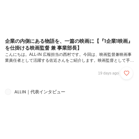
企業の内側にある物語を、一篇の映画に【『1企業1映画』
を仕掛ける映画監督 兼 事業部長】
こんにちは。ALL-IN 広報担当の西村です。今回は、映画監督兼映画事
業責任者として活躍する佐近さんをご紹介します。映画監督として手掛
けた作品において数々の受賞歴を持つ佐近さんは、2025年12月にALL-
INへジョイン。現在は「1企業1映画」を掲げ、企業の採用・PR・ブラ
19 days ago
ンディング映像を“広告”ではなく“作品”として制作する『ALLIN
STUDIO』の事業に注力しています。映画を作り続けるために、なぜ
ALL-INという場所を選んだのか。佐近さんが考えるヒーロー像や、映
ALLIN｜代表インタビュー
画事業を通じて実現したい未来について取材してみました。ALL-INの
新たな挑戦に興味を持ってくださっている方に、ぜひご...