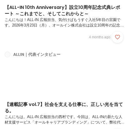
【ALL-IN 10th Anniversary】設立10周年記念式典レポ
ート ～これまでと、そしてこれからと～
こんにちは！ALL-IN 広報担当、気付けばもうすぐ入社5年目の宮園で
す。2026年3月23日（月）、オールイン株式会社は設立10周年の記念式
典を開催いたしました（News記事＆ダイジェストムービーはこち
ら）。2016年3月の創業から丸10年。私たちオールインはこれまでに
4 months ago
HR戦略コンサルティングやコーポレートブランディング、映画制作、
求人情報プラットフォーム『Umplex』の運営など、企業や組織の価値
を多面的に届けるための取り組みを積み重ねてきました。記念式典は、
ALLIN｜代表インタビュー
その特別な節目となるとってもメモリアルな一日。今回は当日の様子
を、数々の写真と共にたっぷりお届けいたします！第一部｜プレミア
映...
【連載記事 vol.7】社会を支える仕事に、正しい光を当て
る。
こんにちは。ALL-IN 広報担当の西村です。今回は、ALL-INの新たな人
材支援サービス「オールキャリアブランディング」について、弊社代
表・前田に話を聞きました。採用ブランディングやHR戦略の支援を通