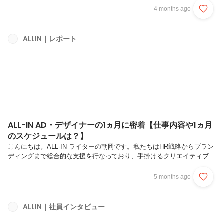
じて、これまで多くの企業の“選ばれる理由”を言語化してきたALL-IN。
4 months ago
その知見を活かし、企業が持つ本質的な価値を求職者に届け、より納得
度の高い採用・転職の実現を目指すサービスとして立ち上がったのが
「オールキャリアブランディング」です。社会に必要不可欠でありなが
ALLIN｜レポート
ら、十分に魅力が伝わっていない仕事に、どう光を当てていくのか。そ
して、企業と求職者の間にある情報のズレを、どう本質的な出会いへと
変...
ALL-IN AD・デザイナーの1ヵ月に密着【仕事内容や1ヵ月
のスケジュールは？】
こんにちは。ALL-IN ライターの朝岡です。私たちはHR戦略からブラン
ディングまで総合的な支援を行なっており、手掛けるクリエイティブは
Webサイト・ロゴ・広告・資料作成・ブランディングなど多岐にわたり
ます。その中でAD・デザイナーが担うのは、クライアントの意図や課
5 months ago
題をくみ取り、ビジュアルとして伝わる形にしていく役割。今回の記事
では、AD・デザイナーの1ヵ月に密着。実際の案件内容やスケジュール
をもとに、「ALL-INのデザイン業務」のリアルをご紹介します。1.｜
ALLIN｜社員インタビュー
ALL-IN AD・デザイナーの仕事内容2.｜ALL-IN AD・デザイナーの1ヵ月
に密着大手通信インフラ企業｜新卒採用LP制作...