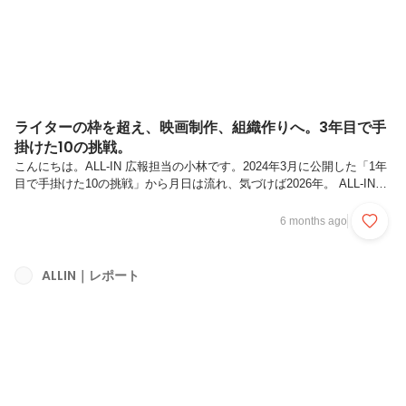
ライターの枠を超え、映画制作、組織作りへ。3年目で手
掛けた10の挑戦。
こんにちは。ALL-IN 広報担当の小林です。2024年3月に公開した「1年
目で手掛けた10の挑戦」から月日は流れ、気づけば2026年。 ALL-INに
入社して丸3年が経ちました。今の私が何をしているかと言うと……
「クリエイティブグループのマネージャーをしながら、映画を作り、周
6 months ago
年式典を運営し、他事業部を横断した組織の基盤づくり」をしていま
す。……自分でも、書いていて「？」となります（笑）。1年前の自分
に伝えたら、きっと驚くことでしょう。 もはやライターとしての仕事
ALLIN｜レポート
は全体の1〜2割程度。想像を遥かに超える、カオスで刺激的な毎日で
す！ALL-INでの3年間がいかに濃密で、キャリアを数倍速で進...