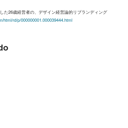
ain/html/rd/p/000000001.000039444.html
do