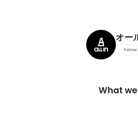
オー
Follow
What we