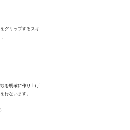
材をグリップするスキ
。

界観を明確に作り上げ
を行ないます。


