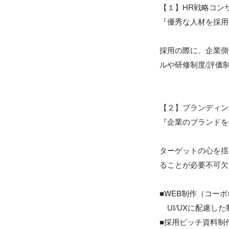
【１】HR戦略コンサ
『優秀な人材を採用
採用の際に、企業側
ルや研修制度/評価
【２】ブランディン
『企業のブランドを
ターゲットの心を揺
ることが必要不可欠
■WEB制作（コー
　UI/UXに配慮した制
■採用ピッチ資料制作