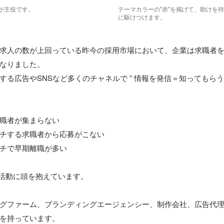
が主役です。
テーマカラーの"赤"を掲げて、助けを
に駆けつけます。
求人の数が上回っている昨今の採用市場において、企業は求職者
なりました。

る広告やSNSなど多くのチャネルで ” 情報を発信＝知ってもらう 
職者が集まらない

チする求職者から応募がこない

チで早期離職が多い

用活動に頭を抱えています。

グファーム、ブランディングエージェンシー、制作会社、広告代理店、
を持っています。
