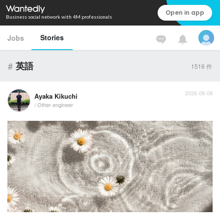
Open in app
Business social network with 4M professionals
Stories
Jobs
#
英語
1516
件
2026-08-08
Ayaka Kikuchi
/ Other engineer