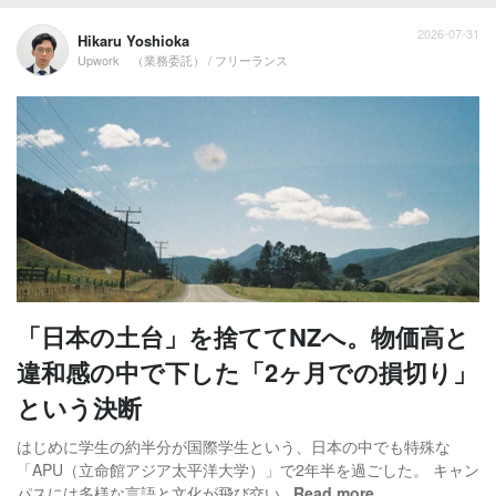
2026-07-31
Hikaru Yoshioka
Upwork （業務委託） / フリーランス
「日本の土台」を捨ててNZへ。物価高と
違和感の中で下した「2ヶ月での損切り」
という決断
はじめに学生の約半分が国際学生という、日本の中でも特殊な
「APU（立命館アジア太平洋大学）」で2年半を過ごした。 キャン
パスには多様な言語と文化が飛び交い...
Read more