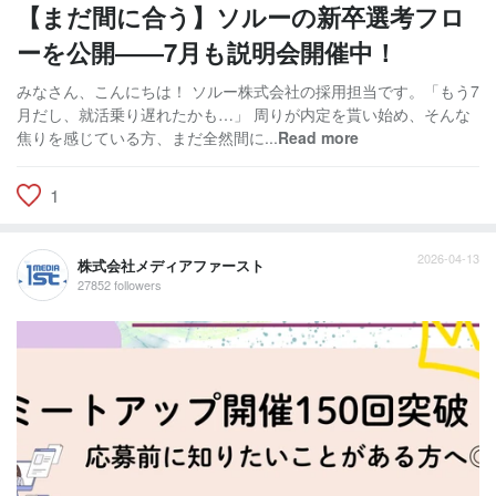
【まだ間に合う】ソルーの新卒選考フロ
ーを公開――7月も説明会開催中！
みなさん、こんにちは！ ソルー株式会社の採用担当です。「もう7
月だし、就活乗り遅れたかも…」 周りが内定を貰い始め、そんな
焦りを感じている方、まだ全然間に...
Read more
1
2026-04-13
株式会社メディアファースト
27852 followers