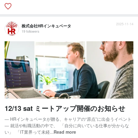
2025-11-14
株式会社HRインキュベータ
19 followers
12/13 sat ミートアップ開催のお知らせ
― HRインキュベータが贈る、キャリアの“原点”に出会うイベント
― 就活や転職活動の中で、 「自分に向いている仕事が分からな
い」 「IT業界って未経...
Read more