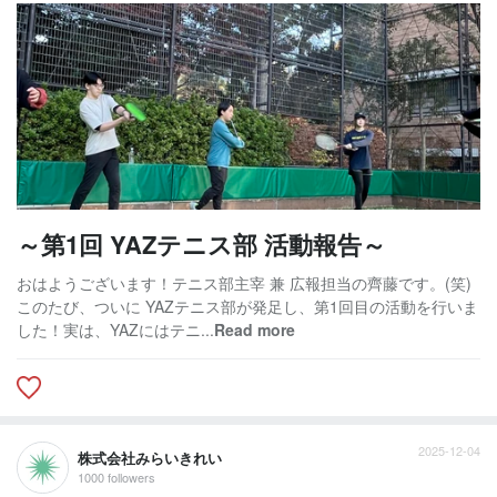
～第1回 YAZテニス部 活動報告～
おはようございます！テニス部主宰 兼 広報担当の齊藤です。(笑)
このたび、ついに YAZテニス部が発足し、第1回目の活動を行いま
した！実は、YAZにはテニ...
Read more
2025-12-04
株式会社みらいきれい
1000 followers