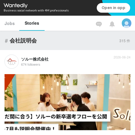
Open in app
Business social network with 4M professionals
Stories
Jobs
#
会社説明会
315
件
2026-06-24
ソルー株式会社
674 followers