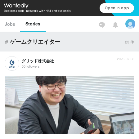
Open in app
Business social network with 4M professionals
Stories
Jobs
#
ゲームクリエイター
23
件
2026-07-08
グリッド株式会社
55 followers