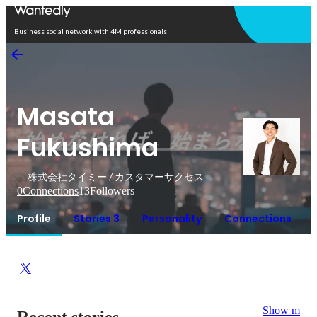
Open in app
Business social network with 4M professionals
Masata
Fukushima
株式会社タイミー / カスタマーサクセス
0
Connections
13
Followers
Profile
Stories 3
Personality
Connections
Show more
Recent stories