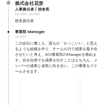
株式会社花形
人事責任者 / 校舎長
Dec 2023
-
Jan 2025
校舎責任者
事業部 Manager
Jan 2023
この会社に働く人、誰もが「かっこいい」と思え
るような組織を作り、チームの力で成果を最大化
させたいと考え、AOI事業部のManagerを務めま
す。自分自身でも成果を出すことはもちろん、メ
ンバーの成果と成長に向き合い、この事業をスケ
ールさせます。
追加売上 前年比
採用人数
Jan 2023
-
Dec 2023
Jan 2023
126
%