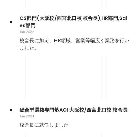
CS部門(大阪校/西宮北口校 校舎長),HR部門,Sal
es部門
Jan 2022
校舎長に加え、HR領域、営業等幅広く業務を行い
ました。
合格率 (3校併願)
採用人数
Jan 2022
-
Dec 2022
Jan 2022
-
Dec 
100
%
総合型選抜専門塾AOI 大阪校/西宮北口校 校舎長
Jan 2021
校舎長に就任しました。