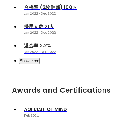
合格率 (3校併願) 100%
Jan 2022
-
Dec 2022
採用人数 21人
Jan 2022
-
Dec 2022
返金率 2.2%
Jan 2022
-
Dec 2022
Show more
Awards and Certifications
AOI BEST OF MIND
Feb 2021