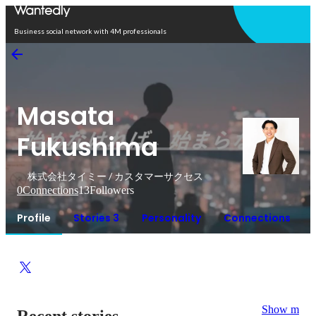
Open in app
Business social network with 4M professionals
Masata
Fukushima
株式会社タイミー / カスタマーサクセス
0
Connections
13
Followers
Profile
Stories 3
Personality
Connections
Show more
Recent stories