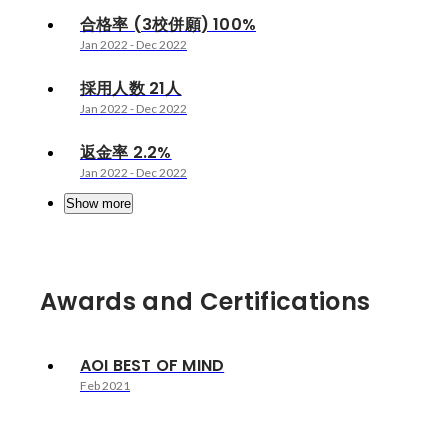
合格率 (3校併願) 100%
Jan 2022
-
Dec 2022
採用人数 21人
Jan 2022
-
Dec 2022
返金率 2.2%
Jan 2022
-
Dec 2022
Show more
Awards and Certifications
AOI BEST OF MIND
Feb 2021