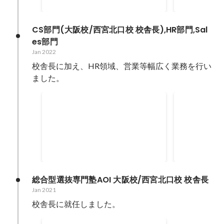
CS部門(大阪校/西宮北口校 校舎長),HR部門,Sal
es部門
Jan 2022
校舎長に加え、HR領域、営業等幅広く業務を行い
ました。
合格率 (3校併願)
採用人数
Jan 2022
-
Dec 2022
Jan 2022
-
Dec 
100
%
総合型選抜専門塾AOI 大阪校/西宮北口校 校舎長
Jan 2021
校舎長に就任しました。