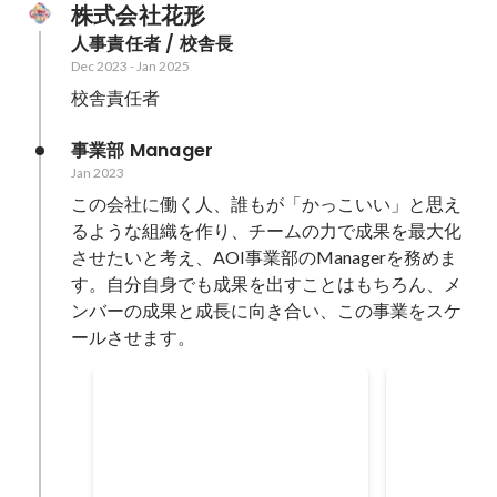
株式会社花形
人事責任者 / 校舎長
Dec 2023
-
Jan 2025
校舎責任者
事業部 Manager
Jan 2023
この会社に働く人、誰もが「かっこいい」と思え
るような組織を作り、チームの力で成果を最大化
させたいと考え、AOI事業部のManagerを務めま
す。自分自身でも成果を出すことはもちろん、メ
ンバーの成果と成長に向き合い、この事業をスケ
ールさせます。
追加売上 前年比
採用人数
Jan 2023
-
Dec 2023
Jan 2023
126
%