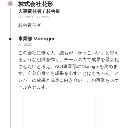
株式会社花形
人事責任者 / 校舎長
Dec 2023
-
Jan 2025
校舎責任者
事業部 Manager
Jan 2023
この会社に働く人、誰もが「かっこいい」と思え
るような組織を作り、チームの力で成果を最大化
させたいと考え、AOI事業部のManagerを務めま
す。自分自身でも成果を出すことはもちろん、メ
ンバーの成果と成長に向き合い、この事業をスケ
ールさせます。
追加売上 前年比
採用人数
Jan 2023
-
Dec 2023
Jan 2023
126
%