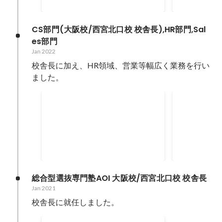
CS部門(大阪校/西宮北口校 校舎長),HR部門,Sal
es部門
Jan 2022
校舎長に加え、HR領域、営業等幅広く業務を行い
ました。
合格率 (3校併願)
採用人数
Jan 2022
-
Dec 2022
Jan 2022
-
Dec 
100
%
総合型選抜専門塾AOI 大阪校/西宮北口校 校舎長
Jan 2021
校舎長に就任しました。