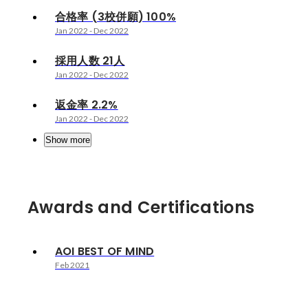
合格率 (3校併願) 100%
Jan 2022
-
Dec 2022
採用人数 21人
Jan 2022
-
Dec 2022
返金率 2.2%
Jan 2022
-
Dec 2022
Show more
Awards and Certifications
AOI BEST OF MIND
Feb 2021