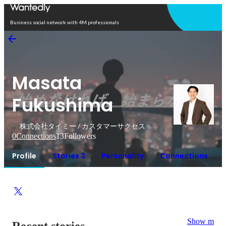
Open in app
Business social network with 4M professionals
Masata
Fukushima
株式会社タイミー / カスタマーサクセス
0
Connections
13
Followers
Profile
Stories 3
Personality
Connections
Show more
Recent stories