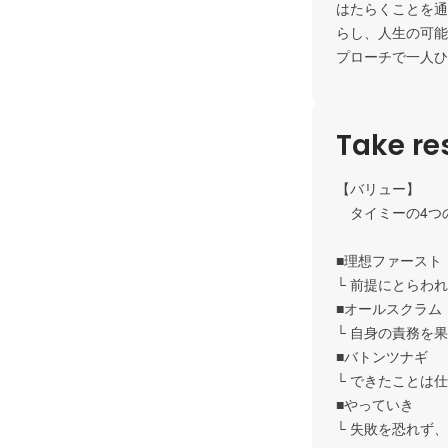
はたらくことを通
らし、人生の可能
プローチで一人ひ
Take res
【バリュー】

　タイミーの4つのV
■理想ファースト

└ 前提にとらわ
■オールスクラム

└ 自身の責務を
■バトンツナギ

└ できたことは
■やっていき

└ 失敗を恐れず