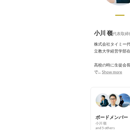
小川 嶺
代表取締
株式会社タイミー代
立教大学経営学部在
高校の時に生徒会長
で...
Show more
ボードメンバー
小川 嶺
and 5 others