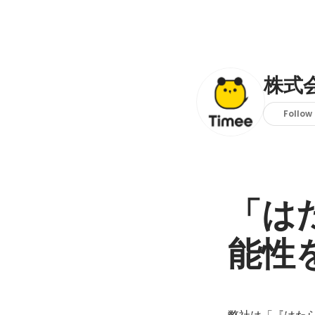
株式
Follow
「は
能性
弊社は「『はた