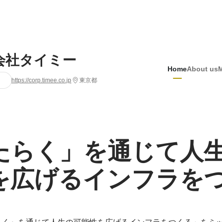
会社タイミー
Home
About us
https://corp.timee.co.jp
東京都
たらく」を通じて人
を広げるインフラを
らく』を通じて人生の可能性を広げるインフラをつくる」をミ