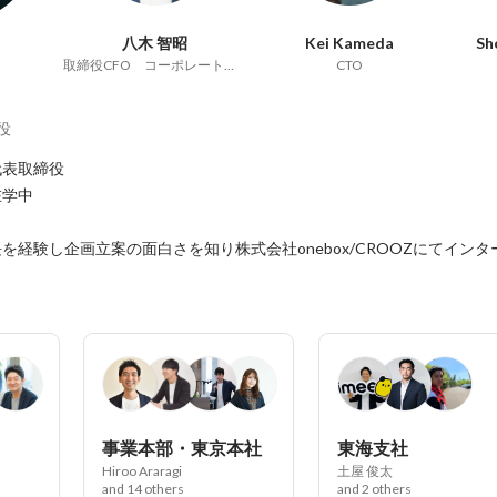
八木 智昭
Kei Kameda
Sh
取締役CFO コーポレート本部
CTO
役
表取締役

学中

を経験し企画立案の面白さを知り株式会社onebox/CROOZにてイン
事業本部・東京本社
東海支社
Hiroo Araragi
土屋 俊太
and 14 others
and 2 others