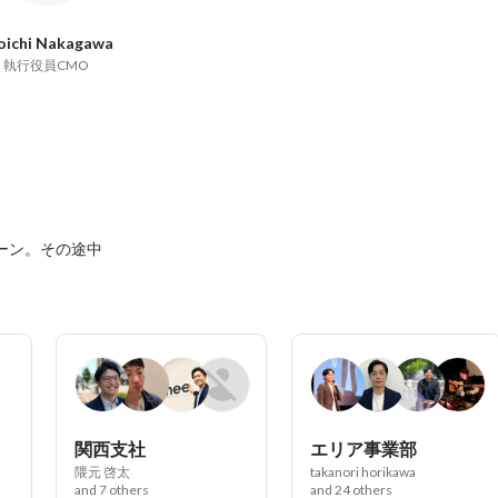
oichi Nakagawa
執行役員CMO
ターン。その途中
関西支社
エリア事業部
隈元 啓太
takanori horikawa
and 7 others
and 24 others