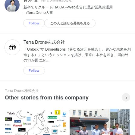
新卒でリクルート/RA,CA→Web広告代理店/営業兼運用
→TerraDrone人事
Follow
この人と話せる募集を見る
Terra Drone株式会社
「Unlock "X" Dimentisons（異なる次元を融合し、豊かな未来を創
造する）」というミッションを掲げ、東京に本社を置き、国内外
の11か国にお...
Follow
Terra Drone株式会社
Other stories from this company