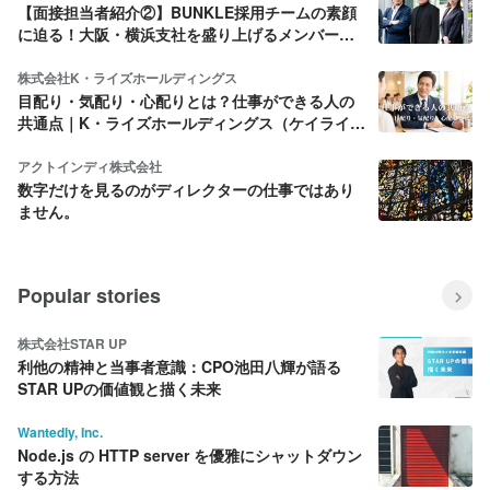
【面接担当者紹介②】BUNKLE採用チームの素顔
に迫る！大阪・横浜支社を盛り上げるメンバーを
ご紹介
株式会社K・ライズホールディングス
目配り・気配り・心配りとは？仕事ができる人の
共通点｜K・ライズホールディングス（ケイライ
ズ)
アクトインディ株式会社
数字だけを見るのがディレクターの仕事ではあり
ません。
Popular stories
株式会社STAR UP
利他の精神と当事者意識：CPO池田八輝が語る
STAR UPの価値観と描く未来
Wantedly, Inc.
Node.js の HTTP server を優雅にシャットダウン
する方法