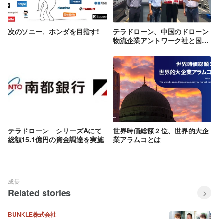
次のソニー、ホンダを目指す!
テラドローン、中国のドローン
物流企業アントワーク社と国内
独占代理店契約を締結 日本国
内にてドローン物流システムを
販売開始
テラドローン シリーズAにて
世界時価総額２位、世界的大企
総額15.1億円の資金調達を実施
業アラムコとは
成長
Related stories
BUNKLE株式会社