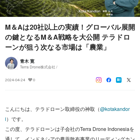
M＆Aは20社以上の実績！グローバル展開
の鍵となるM＆A戦略を大公開 テラドロ
ーンが狙う次なる市場は「農業」
青木 寛
Terra Drone株式会社 /
2024-04-24
0
こんにちは、テラドローン取締役の神取（
@kotakandor
i
）です。
この度、テラドローンは子会社のTerra Drone Indonesiaを
通して、インドネシアの農薬散布事業のリーディングカン