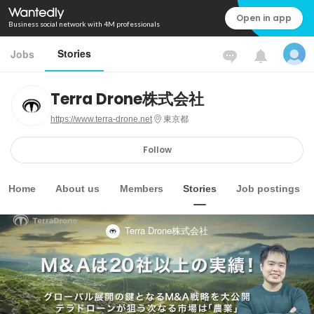
Open in app
Business social network with 4M professionals
Stories
Jobs
Terra Drone株式会社
https://www.terra-drone.net
東京都
Follow
Home
About us
Members
Stories
Job postings
Terra Drone株式会社