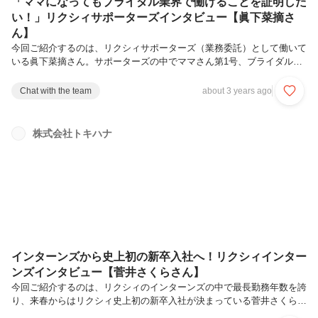
「ママになってもブライダル業界で働けることを証明した
い！」リクシィサポーターズインタビュー【眞下菜摘さ
ん】
今回ご紹介するのは、リクシィサポーターズ（業務委託）として働いて
いる眞下菜摘さん。サポーターズの中でママさん第1号、ブライダルの
お仕事が大好きな彼女の行動力溢れるお仕事ぶりや育児との両立への想
いなど伺いました。Q.リクシィでの働き方は？週に3.4回、朝の10時か
Chat with the team
about 3 years ago
ら3〜4時間程稼働しています。仕事内容は「トキハナLINE」の対応
で、式場探し中のプレ花嫁さまに一対一で些細な相談から式場決定まで
をサポートをしています。具体的には、前日の夜から溜まった問い合わ
株式会社トキハナ
せや各種診断への返信、会場への見学予約等の手配、会場提案が主な業
務内容です。Q.お仕事する上でのやりがい・意識していることは？ご
提案した会...
インターンズから史上初の新卒入社へ！リクシィインター
ンズインタビュー【菅井さくらさん】
今回ご紹介するのは、リクシィのインターンズの中で最長勤務年数を誇
り、来春からはリクシィ史上初の新卒入社が決まっている菅井さくらさ
ん。普段のおっとりとした雰囲気からは想像もできないリクシィへの熱