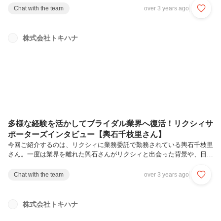
い思いや、将来像などたっぷりお話を伺いました。Q. ブライダル業界
Chat with the team
over 3 years ago
を志望したきっかけはなんですか？高校生の頃あたりまでは全くやりた
いことや夢がなく、将来自分がどんな人間になるのか想像することがで
きずにいました。そんな中でも、ウエディングドレスや結婚式の様子を
株式会社トキハナ
見ることは好きで、漠然としていましたがブライダル業界に少し興味が
ありました。大学生になって将来のことを考えたときに、結婚式への思
いが深まって、「...
多様な経験を活かしてブライダル業界へ復活！リクシィサ
ポーターズインタビュー【輿石千枝里さん】
今回ご紹介するのは、リクシィに業務委託で勤務されている輿石千枝里
さん。一度は業界を離れた輿石さんがリクシィと出会った背景や、日々
花嫁さまと関わる中でのやりがい、フルリモートの環境下などたっぷり
お話を伺いました。Q. リクシィではどんな仕事を担当していますか？
Chat with the team
over 3 years ago
お客様の好みに沿って会場提案をしたり気に入った式場へ見学のご案内
や予約手配、その後のヒアリングなどをして、式場決定までをお手伝い
しています。それに加えて、LINEサポーターズの副キャプテンとして
株式会社トキハナ
当日シフトに入っているメンバーの業務の振り分けや新人への業務に関
する質問対応なども任せていただいています。新人メンバーを含む全員