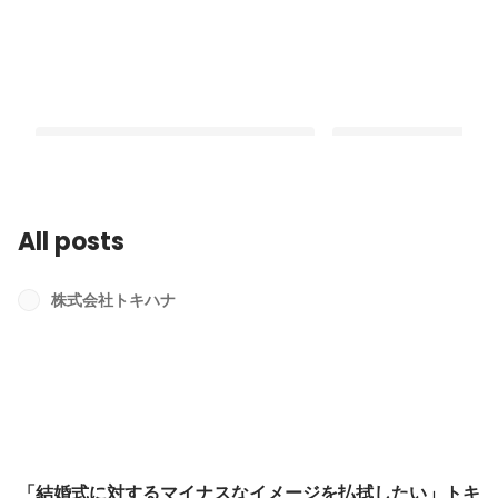
All posts
広報、ウエディングの経験から「トキ
インターンズから史上
ハナで色々な選択肢や可能性を見出し
へ！リクシィインター
株式会社トキハナ
たい」社員インタビュー【渡辺優子さ
ー【菅井さくらさん】
Pinned
Pinned
ん】
「結婚式に対するマイナスなイメージを払拭したい」トキ