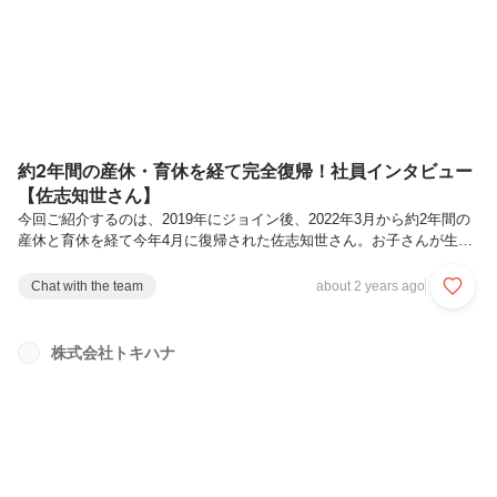
ナーとして働いていました。神奈川の式場で働いており、最初は会場の
サービスを行うバ...
約2年間の産休・育休を経て完全復帰！社員インタビュー
【佐志知世さん】
今回ご紹介するのは、2019年にジョイン後、2022年3月から約2年間の
産休と育休を経て今年4月に復帰された佐志知世さん。お子さんが生ま
れてからのワークライフバランスや、トキハナのサービス成長に長年携
わっている佐志さんから見たトキハナの変遷、今後の目標などたっぷり
Chat with the team
about 2 years ago
お話を伺いました。Q.佐志さんは復帰後どんなお仕事を担当している
のですか？以前のインタビューから仕事内容は変わり、現在は大きく分
けて2つの業務を担当しています。▼過去インタビュー『ウエディング
株式会社トキハナ
プランナー×大手IT企業の美容領域で企画営業の経験を生かして広報に
社員インタビュー 〜佐志さん編〜』1つ目が新サービス関連です。今年
5月...