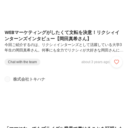
WEBマーケティングがしたくて文転を決意！リクシィイ
ンターンズインタビュー【岡田真希さん】
今回ご紹介するのは、リクシィインターンズとして活躍している大学3
年生の岡田真希さん。何事にも全力でリクシィが大好きな岡田さんに
日々のやりがいや将来について、たっぷりとお話を伺いました。Q.仕
事内容について教えてください。主にトキハナが運営している各種
Chat with the team
about 3 years ago
SNSの運用をしています。Instagramではドレスやブーケなど花嫁様に
役立つ結婚式のトレンドを届けたり、TikTokでは結婚式の演出や当日の
様子を発信したりしています。ただ投稿していくだけではなく、数値化
株式会社トキハナ
された投稿への反応を分析し、人気投稿の動向を勉強しています。感覚
的に運用していくのではなく、カテゴライズすることでよりニーズの高
い内容を...