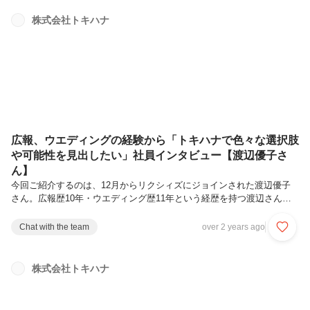
トキハナアドバイザーとして、Zoomによるウエディング相談会などの
お客様対応をメインで行っています。リクシィで唯一の「全国対応」の
株式会社トキハナ
アドバイザーとして、日々より良い提案ができるように心がけていま
す。加えて、シフト作成や面談などLINEサポーターズのマネジメント
業務も担当して...
広報、ウエディングの経験から「トキハナで色々な選択肢
や可能性を見出したい」社員インタビュー【渡辺優子さ
ん】
今回ご紹介するのは、12月からリクシィズにジョインされた渡辺優子
さん。広報歴10年・ウエディング歴11年という経歴を持つ渡辺さんに
「結婚式への想い」と、今後リクシィで実現したい目標などたっぷりお
話を伺いました。Q.渡辺さんはリクシィでどんなお仕事を担当してい
Chat with the team
over 2 years ago
るのですか？現在は、トキハナアドバイザーとして、Zoomによるオン
ライン相談会、LINE相談などのお客様対応をメインで行なっていま
す。加えて今後はSNSに関する業務、業界イベントへの参加、会場取
株式会社トキハナ
材やその記事化など、広報領域としての業務も担当する予定です。 お
客様のことを一番近くで知ることのできる接客に常に関わりつつ、広報
領域でトキハナ...