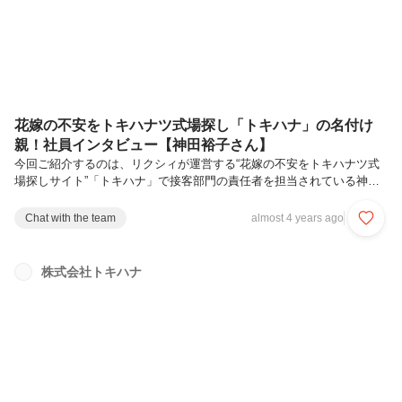
がよりお客様と...
花嫁の不安をトキハナツ式場探し「トキハナ」の名付け
親！社員インタビュー【神田裕子さん】
今回ご紹介するのは、リクシィが運営する“花嫁の不安をトキハナツ式
場探しサイト”「トキハナ」で接客部門の責任者を担当されている神田
裕子さん。創業メンバーかつ「トキハナ」の名付け親である神田さん
に、トキハナが大切にしている“結婚式のリアル”や一緒に働いてほしい
Chat with the team
almost 4 years ago
方の理想像など、たっぷりお話を伺いました。Q.神田さんはリクシィ
でどんなお仕事を担当しているのですか？トキハナ接客部門の責任者を
しています。具体的には、トキハナをお手伝いしてくださっているサポ
株式会社トキハナ
ーターズの育成や統括、結婚式場との関係づくり、花嫁さま向けサービ
スの指揮・管理などの業務を担当しています。例えば、新しい企画が生
まれた時にどのよう...