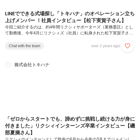
LINEでできる式場探し「トキハナ」のオペレーション立ち
上げメンバー ！社員インタビュー【松下実賀子さん】
今回ご紹介するのは、約4年間リクシィサポーターズ（業務委託）とし
て勤務後、今年4月にリクシィズ（社員）に転身された松下実賀子さ
ん。長年リクシィサポーターズとして、LINEでできる式場探し「トキ
ハナ」のオペレーションの礎を築いた松下さんに、リクシィにジョイン
Chat with the team
over 2 years ago
するまでの経緯や、今後の目標などたっぷりお話を伺いました。Q.リ
クシィに入る前はどんなお仕事をされていたのですか？最初は地元の長
野県で7年間ほど、結婚式場のドレススタイリストとして勤務していま
株式会社トキハナ
した。7年の間に兵庫県への異動もあったり、ドレスショップの店長も
2店舗ほど経験しました。また、衣装部門以外でも新規営業に出させて
いただく機会があり...
「ゼロからスタートでも、諦めずに挑戦し続ける力が身に
付きました」リクシィインターンズ卒業インタビュー【磯
部夏摘さん】
リクシィのインターンとして昨年の6月から今年の3月までジョインし