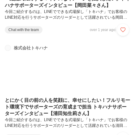
ハナサポーターズインタビュー【岡田菜々さん】
今回ご紹介するのは、LINEでできる式場探し「トキハナ」でお客様の
LINE対応を行うサポーターズのリーダーとして活躍されている岡田
菜々さん。子育てをされながら、トキハナのサポーターズとして働く岡
田さんにお話を伺いました。Q.トキハナで働くことになったきっかけ
Chat with the team
over 1 year ago
はなんですか？ もともと三
重県の式場でウエディングプランナーとして働いていましたが、プロポ
ーズを受けたことをきっかけに、結婚後は実家のある滋賀県に戻りたい
株式会社トキハナ
という思いが強くあり、滋賀へ戻ることにしました。しかし、プランナ
ーという仕事への情熱は捨てきれず、まずは産休と育休を取得しまし
た。子どもが生まれ...
とにかく目の前の人を笑顔に、幸せにしたい！フルリモー
ト環境下でサポーターズの育成まで担当 トキハナサポー
ターズインタビュー【清田知生莉さん】
今回ご紹介するのは、LINEでできる式場探し「トキハナ」でお客様の
LINE対応を行うサポーターズのリーダーとして活躍されている清田知
生莉さん。メンバーから絶大な信頼を誇る清田さんに、トキハナの魅力