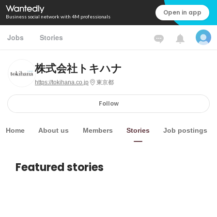
Open in app
Business social network with 4M professionals
Jobs
Stories
株式会社トキハナ
https://tokihana.co.jp
東京都
Follow
Home
About us
Members
Stories
Job postings
Featured stories