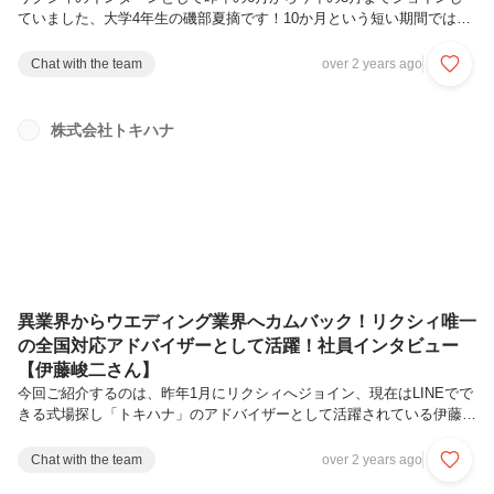
ていました、大学4年生の磯部夏摘です！10か月という短い期間ではあ
りましたが、多くのことを学び成長させてくれたリクシィに感謝の気持
ちを込めて、インタビューにお答えします。Q.リクシィでの業務内容
Chat with the team
over 2 years ago
を教えてください「トキハナ」のwebマーケティング（SEOライティン
グ・分析）領域に関する業務で、記事のリライトや新規記事の作成を行
っていました。リライト業務については、「トキハナ」の記事がより多
株式会社トキハナ
くのユーザーに届けられるよう、記事の改善を行っていました。記事の
スコアリングを分析し、記事の検索順位が上下している理由と解決策を
考えながら、...
異業界からウエディング業界へカムバック！リクシィ唯一
の全国対応アドバイザーとして活躍！社員インタビュー
【伊藤峻二さん】
今回ご紹介するのは、昨年1月にリクシィへジョイン、現在はLINEでで
きる式場探し「トキハナ」のアドバイザーとして活躍されている伊藤峻
二さん。北海道から全国の花嫁様の式場探しをサポートする伊藤さん
に、リクシィの魅力や将来像についてたっぷりお話を伺いました。Q.
Chat with the team
over 2 years ago
伊藤さんはリクシィでどんなお仕事を担当しているのですか？現在は、