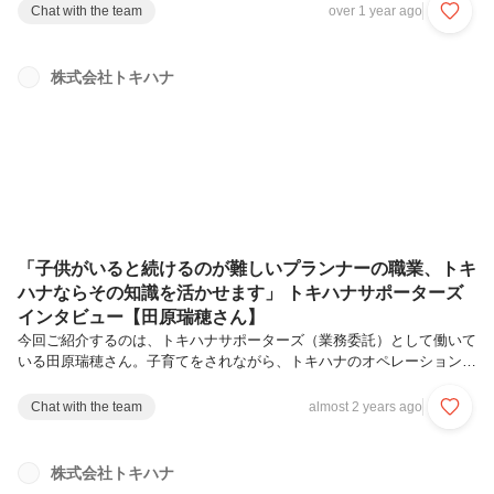
や将来像についてたっぷりお話を伺いました。Q.清田さんはトキハナ
Chat with the team
over 1 year ago
でどんなお仕事を担当しているのですか？主にLINEでのお客様対応、
そしてリーダーズとしてサポーターズの皆さんのサポート、アサイン業
務、新人の方に向けたレクチャー等を担当させていただいています。ま
株式会社トキハナ
た、新しく加わった業務として、「ふたりごとムービー」というご結婚
されるおふたりの出会いから現在までを振り返り、自分やパートナーの
ことを見つめ...
「子供がいると続けるのが難しいプランナーの職業、トキ
ハナならその知識を活かせます」 トキハナサポーターズ
インタビュー【田原瑞穂さん】
今回ご紹介するのは、トキハナサポーターズ（業務委託）として働いて
いる田原瑞穂さん。子育てをされながら、トキハナのオペレーションチ
ームのリーダーとして活躍する田原さんにお話を伺いました。Q.トキ
ハナで働くことになったきっかけはなんですか？子供を出産し、家で出
Chat with the team
almost 2 years ago
来る仕事を探し始めたのがきっかけです。探してみるとITやWEB関係
が多い中、自分が今まで培ってきたプランナーの経験を活かせる仕事を
探している中でトキハナに出会いました。Q.トキハナに入る前はどん
株式会社トキハナ
なお仕事をされていたのですか？新卒で入社して、ウエディングプラン