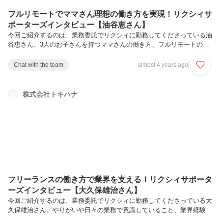
フルリモートでママさん理想の働き方を実現！リクシィサ
ポーターズインタビュー【油谷恵さん】
今回ご紹介するのは、業務委託でリクシィに勤務してくださっている油
谷恵さん。3人のお子さんを持つママさんの働き方、フルリモートの環
境下などたっぷりお話を伺いました。Q.リクシィではどんな仕事を担
当していますか？平日昼間の約3時間ほど、トキハナLINEでのやり取り
Chat with the team
almost 4 years ago
や診断を終えて返信のない方に、その方々にあったメッセージでアクシ
ョンを起こす作業をしています。その他に診断や会場提案、相談の対応
も人手が足りていない時には手伝っています。Q.業務を行う上での所
株式会社トキハナ
感、やりがいを感じる場面は？10年ほどブライダル業界から離れてい
たため、初めはタイピングやLINE上での伝え方などお客様とのやり取
りに時間がか...
フリーランスの働き方で業界を支える！リクシィサポータ
ーズインタビュー【大久保雄治さん】
今回ご紹介するのは、業務委託でリクシィに勤務してくださっている大
久保雄治さん。やりがいや日々の業務で意識していること、業界経験者
から見るトキハナの魅了など、たっぷりお話を伺いました！Q.大久保