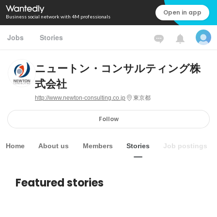
Open in app
Business social network with 4M professionals
Jobs
Stories
ニュートン・コンサルティング株
式会社
http://www.newton-consulting.co.jp
東京都
Follow
Home
About us
Members
Stories
Job postings
Featured stories