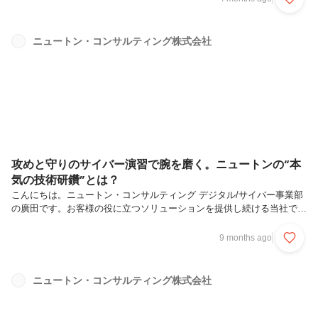
人しか受け付けない」というイメージを持っているかもしれません。た
だ、私はむしろ文系学生だからこその強みもあると感じています。今回
は私自身の経験を踏まえ、文系学生がIT・セキュリティ分野のコンサル
ニュートン・コンサルティング株式会社
タントとして働く理由や現在についてお伝えできればと思います。私が
IT・セキュリティのコンサルを選んだ理由私は大学では商学部に在籍
し、特にマー...
攻めと守りのサイバー演習で腕を磨く。ニュートンの“本
気の技術研鑽”とは？
こんにちは。ニュートン・コンサルティング デジタル/サイバー事業部
の廣田です。お客様の役に立つソリューションを提供し続ける当社で
は、社員のコンサルティング能力を向上させるためのユニークな取り組
みがあります。その一つが、毎年実施している「レッドチーム演習」で
9 months ago
す。今回はその刺激的な演習の様子を、企画設計や当日の運営に携わっ
た立場からご紹介します。この記事を通して、ニュートンで技術研鑽が
活発に行われている雰囲気や、成長できる環境について少しでも知って
ニュートン・コンサルティング株式会社
いただけると嬉しいです。レッドチーム演習とは？実践的なサイバー防
災演習「レッドチーム演習」とは、企業のセキュリティを強化する手法
の一つです。「レッ...