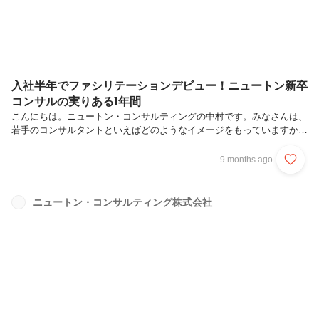
入社半年でファシリテーションデビュー！ニュートン新卒
コンサルの実りある1年間
こんにちは。ニュートン・コンサルティングの中村です。みなさんは、
若手のコンサルタントといえばどのようなイメージをもっていますか？
「独り立ちまでに時間がかかりそう」と思う方も多いのではないでしょ
うか。若手が多く活躍するニュートン・コンサルティングでは、2カ月
9 months ago
間の社内研修を受けた上で、先輩のサポートのもと、入社1年目からコ
ンサルティング現場に関わることができます。今回は新卒2年目の私が
1年目を振り返りながら、印象に残っている新人研修や、初めて体験し
ニュートン・コンサルティング株式会社
たファシリテーション経験についてお話ししたいと思います。私がニュ
ートンに入社した理由私はもともと、聞き手として相手の話にじっくり
と耳を傾けることが...