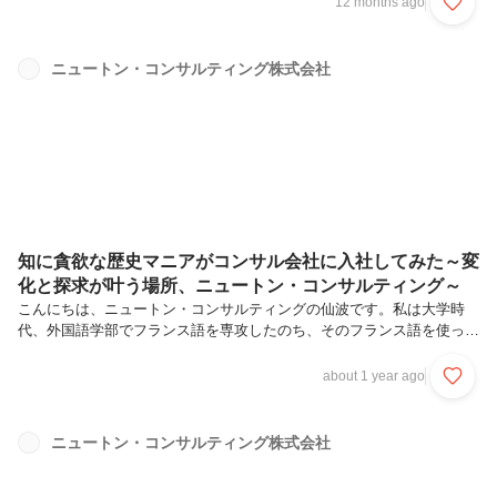
12 months ago
職後にも社会課題に関わりたいが、どう仕事に繋がるかイメージがつか
ない「防災」を軸に活動した大学生時代地震や火山について学ぶべく東
北大学へ進学私が災害に興味を持つようになったきっかけは、東日本大
ニュートン・コンサルティング株式会社
震災です。私は震災当時、茨城県に住んでいました。実家に大きな被害
はなく、生活もすぐに元に戻りましたが、自分が住む隣の県の街並みが
丸ごと失われている...
知に貪欲な歴史マニアがコンサル会社に入社してみた～変
化と探求が叶う場所、ニュートン・コンサルティング～
こんにちは、ニュートン・コンサルティングの仙波です。私は大学時
代、外国語学部でフランス語を専攻したのち、そのフランス語を使っ
て、大学院でより深い興味の対象であったフランス植民地の歴史につい
て研究していました。就活では「このようなキャリアを歩みたい」と緻
about 1 year ago
密に計画するのではなく、ただただ自分の性格・好みに正直になって会
社や業界を選びました。その結果ニュートン・コンサルティングという
就職先を選んだことは、結果的に間違っていなかったと思っています。
ニュートン・コンサルティング株式会社
今回は、新卒2年目になった私が就活当時を振り返り、なぜニュート
ン・コンサルティングに入社したのかまとめたいと思います。好みと性