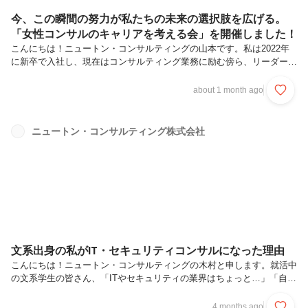
今、この瞬間の努力が私たちの未来の選択肢を広げる。
「女性コンサルのキャリアを考える会」を開催しました！
こんにちは！ニュートン・コンサルティングの山本です。私は2022年
に新卒で入社し、現在はコンサルティング業務に励む傍ら、リーダーと
してチームマネジメントにも携わっています。社会人としての経験を積
み重ねる中で、最近は「女性コンサルタントとして、いかにキャリアと
about 1 month ago
ライフプランを両立させていくべきか」という問いに向き合うようにな
りました。これは当社に限らず、出産や育児、そしてさらなるキャリア
アップを志す全ての女性にとって、避けては通れない大切な課題ではな
ニュートン・コンサルティング株式会社
いでしょうか。現在、当社に在籍する女性コンサルタントの多くが20
代です。今後のキャリアとライフプランを具体的に描く場として、先
日、人事主催のイベ...
文系出身の私がIT・セキュリティコンサルになった理由
こんにちは！ニュートン・コンサルティングの木村と申します。就活中
の文系学生の皆さん、「ITやセキュリティの業界はちょっと…」「自分
の専攻に関連していない分野で働くのは難しそう」と可能性を狭めてし
まっていませんか？IT・セキュリティというと、「専門的に学んできた
4 months ago