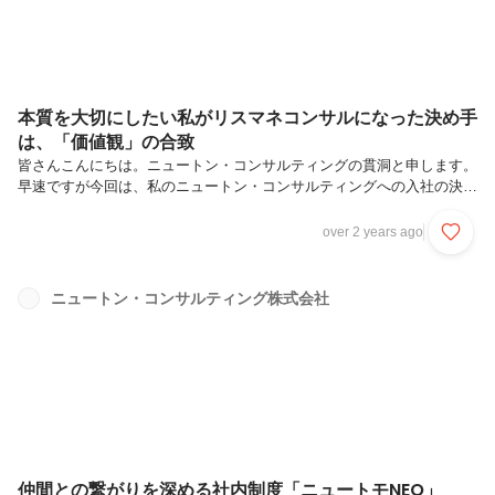
本質を大切にしたい私がリスマネコンサルになった決め手
は、「価値観」の合致
皆さんこんにちは。ニュートン・コンサルティングの貫洞と申します。
早速ですが今回は、私のニュートン・コンサルティングへの入社の決め
手をお伝えさせていただきます。それはズバリ、「会社の事業や価値観
が、私の価値観と合致したため」です。本記事では入社の決め手につい
over 2 years ago
てお伝えすることで、皆様の就活での会社選びの一助となり、加えてニ
ュートン・コンサルティングの魅力をお伝えすることができれば幸いで
す！まずは私が学生時代どのような人物であったか、またどのような考
ニュートン・コンサルティング株式会社
えを持っていたかをお伝えします。学生時代の私高校時代から将来は平
和への貢献や紛争解決、人々の生活をより良くする職業に就きたいと考
えていた私は、大学...
仲間との繋がりを深める社内制度「ニュートモNEO」