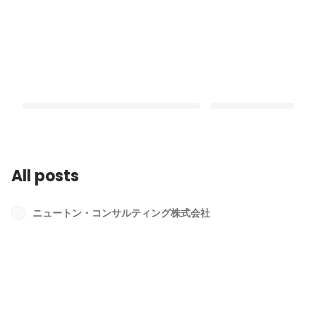
All posts
今、この瞬間の努力が私たちの未来の
文系出身の私がIT・セ
選択肢を広げる。「女性コンサルのキ
サルになった理由
ニュートン・コンサルティング株式会社
ャリアを考える会」を開催しました！
Latest
Latest