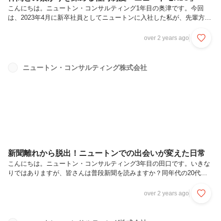
こんにちは。ニュートン・コンサルティング1年目の奥津です。今回
は、2023年4月に新卒社員としてニュートンに入社した私が、先輩方と
のコミュニケーションをとる上でお世話になっている、「ニュートモ
NEO」という制度についてご紹介します。ニュートモNEOとはニュー
over 2 years ago
トンでは、在宅勤務がとても浸透しています。そんな普段はあまり対面
で会う機会の少ない社内の結束を強化するために、「ニュートモ
NEO」が存在します。では、一体「ニュートモNEO」とはどんな内容
ニュートン・コンサルティング株式会社
の制度なのでしょうか。この制度は、社員なら誰でも年に12回まで社
内の仲間とランチやディナーに行く際に利用できる制度で、同僚や先輩
方との交流促進を目的...
新聞離れから脱出！ニュートンでの出会いが変えた日常
こんにちは。ニュートン・コンサルティング3年目の田口です。いきな
りではありますが、皆さんは普段新聞を読みますか？同年代の20代の
方々は特に活字離れが多いと言われております。2022年11月に新聞通
信調査会が発表した「メディアに関する世論調査」によると、新聞を毎
over 2 years ago
日読む人の割合は年々減少傾向で4割程度、20代ではわずか5％だそう
です。例に漏れず、私も学生時代は月に数回気になったニュースだけを
読む程度でした。しかし、ニュートンでは全社員に日経新聞の購読アカ