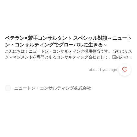
格に沿って就活の軸を設定...
ベテラン×若手コンサルタント スペシャル対談～ニュート
ン・コンサルティングでグローバルに生きる～
こんにちは！ニュートン・コンサルティング採用担当です。当社はリス
クマネジメントを専門とするコンサルティング会社として、国内外のさ
まざまなお客様をご支援しています。また、若手コンサルタントも早い
段階から現場の最前線に立ち、経験豊富な先輩たちの姿を間近で見なが
about 1 year ago
ら成長することができます。今回は、グローバルな経歴を活かしながら
海外案件で活躍するベテラン×若手コンサルタントが対談を実施。ニュ
ートンに入社した決め手や、お互いの仕事ぶりを見て思うこと、そして
ニュートン・コンサルティング株式会社
今後の夢などについて語り合いました。今回対談したのはこの二人！◆
久野 陽一郎／エグゼクティブコンサルタント（写真左）2008年、中途
入社。東京都出...