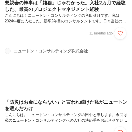
懇親会の幹事は「雑務」じゃなかった。入社2カ月で経験
した、最高のプロジェクトマネジメント経験
こんにちは！ニュートン・コンサルティングの角田菜月です。私は
2024年度に入社した、新卒2年目のコンサルタントです。日々当社のミ
ッションである「お客様の役に立つ」を目標にERM、BCP、サステナ
ビリティの分野でご支援をさせていただいています。本記事では、私が
11 months ago
新卒2カ月で経験したニュートンの社内イベントでの幹事業務について
ご紹介します。この記事を通して次のようなことをお伝えできたらと思
います。ニュートンの社風に触れて、「イベントの幹事」への印象が良
ニュートン・コンサルティング株式会社
い意味で変わったこと懇親会の幹事で得た学びが、現在のコンサル業務
にも生きていること新入社員が任される「幹事」という大役ニュート
ン・コンサルティン...
「防災はお金にならない」と言われ続けた私がニュートン
を選んだわけ
こんにちは。ニュートン・コンサルティングの田中と申します。今回は
私のニュートン・コンサルティングへの入社の決め手をお話させていた
だきます。この記事は、以下にあてはまる方にぜひ読んでいただきたい
と思います。防災、環境問題や国際協力などの社会課題に興味がある就