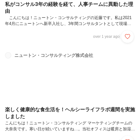
私がコンサル3年の経験を経て、人事チームに異動した理
由
こんにちは！ニュートン・コンサルティングの近藤です。私は2021
年4月にニュートンへ新卒入社し、3年間コンサルタントとして現場で
経験を積んだ後、2024年4月に管理チーム（人事担当）へ異動しまし
た。現在は新卒採用担当として、主に会社説明会や一次面接等の業務を
over 1 year ago
行っています。 本記事では、コンサルタント職から人事に移動した私
の経験から、ニュートンで実現する多様なキャリアについてお話いたし
ます。私のこれまで：コンサルとしての3年間 2021年4月にコンサル
ニュートン・コンサルティング株式会社
タント職として新卒入社した私は、BCPやERMのサービスを中心に提
供するチームに配属されました。BCPとは事業継続計画のことで、有
事の際に...
楽しく健康的な食生活を！ヘルシーライフラボ週間を実施
しました
こんにちは！ニュートン・コンサルティング マーケティングチームの
大奈良です。寒い日が続いていますね…。当社オフィスは暖房と加湿器
の二刀流で、あたたかく＆乾燥を防ぎながら新年を迎えました。健康経