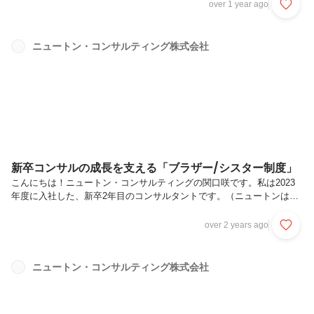
営の取り組みに力を入れている当社では、昨年11月末～12月初めにか
over 1 year ago
けて、心も体もほっこりと温かくなるような社内イベントが行われまし
たので、今回の投稿でシェアしたいと思います。気軽に、楽しく食生活
を見直そう今回行われたイベントは、健康的な食事を意識するきっかけ
ニュートン・コンサルティング株式会社
作りを目的とした「ヘルシーライフラボ週間」です。健康な体づくりを
支えるのは、日々の食事です。ただ、一人暮らしの社員などからは特
に、「栄養バランス...
新卒コンサルの成長を支える「ブラザー/シスター制度」
こんにちは！ニュートン・コンサルティングの関口咲です。私は2023
年度に入社した、新卒2年目のコンサルタントです。（ニュートンは決
算期が12月なので、1月から既に2年目と呼ばれます。）新卒にとって
社会人になるというのは、とても緊張するものです。特にリスクマネジ
over 2 years ago
メントコンサルタントという専門知識や経験を必要とする難易度の高い
業務を行うとなると不安を感じる方も多いと思います。実際、私も入社
前は入社後の自分の姿を思い描くことができず漠然とした不安を感じて
ニュートン・コンサルティング株式会社
おりました。しかし、ニュートンでは配属直後から多種多様なプロジェ
クトに関わり、先輩の姿を横で見ながら成長できる環境が整っていま
す。それを可能に...