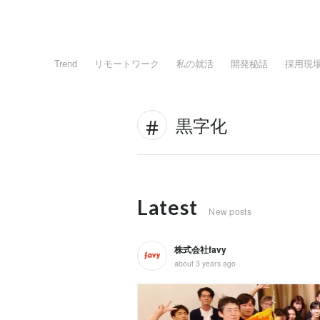
Trend
リモートワーク
私の就活
開発秘話
採用現
黒字化
Latest
New posts
株式会社favy
about 3 years ago