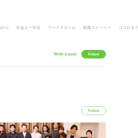
場から
社会人一年目
ワークスタイル
創業ストーリー
ココロオ
Write a post
Follow
Follow