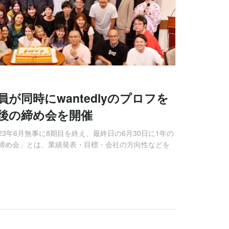
員が同時にwantedlyのプロフを
後の締め会を開催
23年6月無事に8期目を終え、最終日の6月30日に1年の
締め会」とは、業績発表・目標・会社の方向性などを