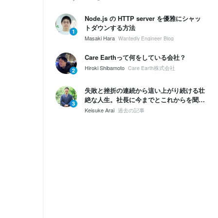
Node.js の HTTP server を優雅にシャッ
トダウンする方法
1
Masaki Hara
Wantedly Engineer Blog
Care Earthって何をしている会社？
Hiroki Shibamoto
Care Earth株式会社
2
失敗と挫折の連続から這い上がり続ける壮
絶な人生。社長に今までとこれからを聞い
3
てみた。
Keisuke Arai
過去の記事