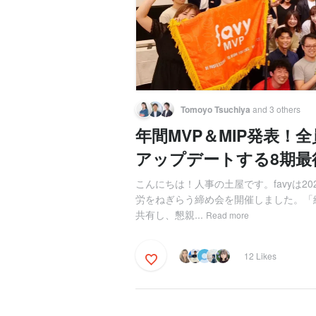
Tomoyo Tsuchiya
and 3 others
年間MVP＆MIP発表！全
アップデートする8期最
こんにちは！人事の土屋です。favyは20
労をねぎらう締め会を開催しました。「
共有し、懇親...
Read more
12 Likes