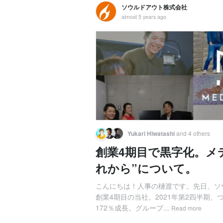
ソウルドアウト株式会社
almost 5 years ago
Yukari Hiwatashi
and 4 others
創業4期目で黒字化。メ
れから”について。
こんにちは！人事の樋渡です。先日、ソ
創業4期目の当社。2021年第2四半期
172％成長。グループ...
Read more