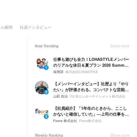
ドル瞬間
社員インタビュー
Now Trending
Show more
仕事も遊びも全力！LOHASTYLEメンバー
のリアルな休日＆夏プラン 2026 Summer
1
🌴☀️
採用課
株式会社LOHASTYLE
【メンバーインタビュー】社歴より「やり
たい」が評価される。コンパクトな芸能事
2
務所で、20代マネージャーに起きたこと
山田 昌治
YU-Mエンターテインメント株式会社
【社員紹介】「1年生のときから、ここし
かないと確信していた」—上司の仕事を奪
3
う勢いで、自分の領域を広げていく。
Foonz 株式会社
Foonz株式会社
Weekly Ranking
Show more