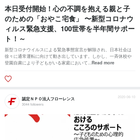
本日受付開始！心の不調を抱える親と子
のための「おやこ宅食」 〜新型コロナウ
ィルス緊急支援、100世帯を半年間サポー
ト！～
新型コロナウイルスによる緊急事態宣言が解除され、日本社会は
徐々に通常運転に向けて動き出しています。しかし、一斉休校や
登園自粛により子どもがいる家庭において...
Read more
2020-06-10
認定ＮＰＯ法人フローレンス
3044 followers