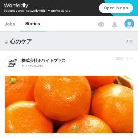
Open in app
Business social network with 4M professionals
Stories
Jobs
#
心のケア
3
件
2021-12-14
株式会社ホワイトプラス
1977 followers