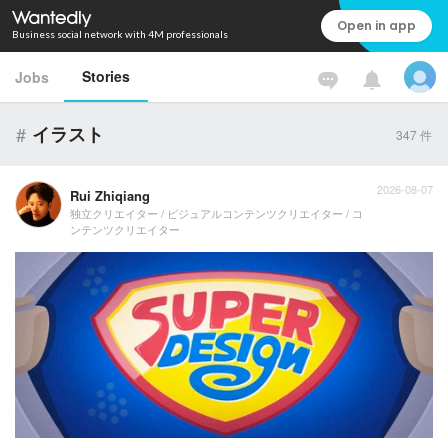
Open in app
Business social network with 4M professionals
Stories
Jobs
#
イラスト
347
件
2026-08-07
Rui Zhiqiang
独立クリエイター / ビジュアルコンテンツクリエイター / コ
ンテンツクリエイター