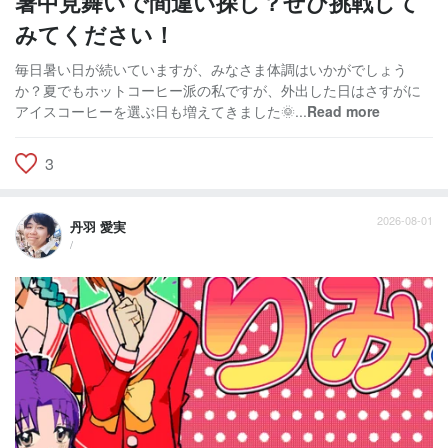
暑中見舞いで間違い探し？ぜひ挑戦して
みてください！
毎日暑い日が続いていますが、みなさま体調はいかがでしょう
か？夏でもホットコーヒー派の私ですが、外出した日はさすがに
アイスコーヒーを選ぶ日も増えてきました🌞...
Read more
3
2026-08-01
丹羽 愛実
/