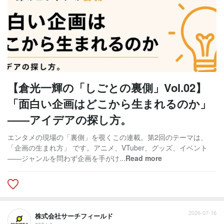
【倉光一輝の「しごとの裏側」Vol.02】
「面白い企画はどこから生まれるのか」
——アイデアの探し方。
エンタメの現場の「裏側」を覗くこの連載。第2回のテーマは、
「企画の生まれ方」 です。アニメ、VTuber、グッズ、イベント
——ジャンルを問わず企画を手がけ...
Read more
2026-07-16
株式会社サーチフィールド