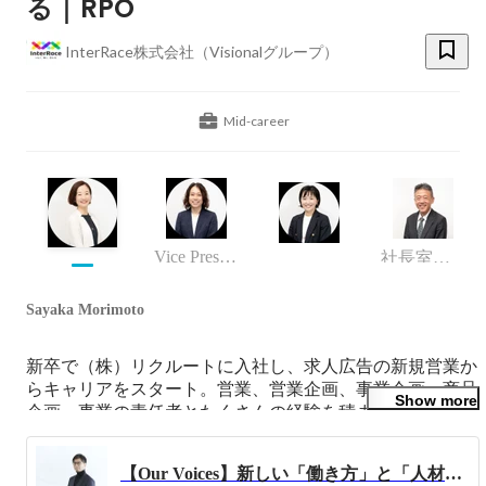
る｜RPO
InterRace株式会社（Visionalグループ）
Mid-career
Vice President of Solutions
社長室 ディレクター
Sayaka Morimoto
新卒で（株）リクルートに入社し、求人広告の新規営業か
らキャリアをスタート。営業、営業企画、事業企画、商品
Show more
企画、事業の責任者とたくさんの経験を積ませてもらいま
した。

ここまで多くの経験を積ませてもらった人材業界で、次の
【Our Voices】新しい「働き方」と「人材調達のかたち」づくりに挑戦する
当たり前を作る仕事をするため、2021年から、InterRace株