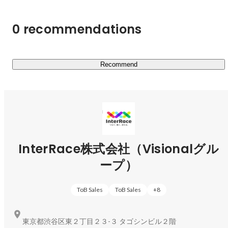
配置の最適化が必要であり、その為には、需要側（企業）
の調達手法を変えていかなければなりません。

0 recommendations
私たちは、事業変革現場で必要とされる、あるべき人材の
調達・獲得手法を「タレントアクイジションモデル」とし
て確立。

Recommend
未来の日本社会に「新しい働き方を作る」こと、企業の待
ちの姿勢を戦略的かつ高付加価値な存在である
「TAMgr（Talent Acquisition Manager）」へと進化させ
ること、そしてその進化を支える絶対的なインフラとなる
ことを目指しております。

＜絶対的なインフラとなるために＞

InterRace株式会社（Visionalグル
提供価値：変革基盤としての機能（案件の絶対供給と評価
ープ）
制度・体制を保持）

InterRaceが提供する「変革基盤」の核は、プロフェッシ
ToB Sales
ToB Sales
+
8
ョナルが能動的に挑戦できる、途切れることのない案件
（仕事）の供給＝企業側の変革です。

東京都渋谷区東２丁目２３-３ タゴシンビル２階