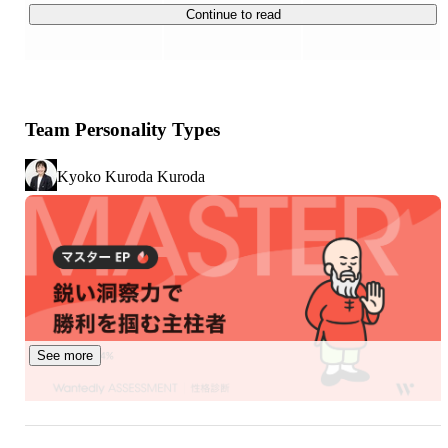
Continue to read
■InterRaceのビジョン：

『人材の最適配置により、日本の生産性を底上げする』

＜立ち向かう課題＞

Team Personality Types
人口の減少に伴い労働人口も不足、更にAIの進化と労働市
場の流動化によって採用が高度化し、従来の受動的な採用
Kyoko Kuroda Kuroda
活動では限界を迎えている昨今。これまで人材業界の多く
が担ってきたマッチング機能だけでは解決できないことが
今後更に増え、プロフェッショナルは仕事の安定を失い、
企業は事業を駆動させる人材を見つける・採用することが
できなくなる。このような状況が続くことで、多くの個人
のキャリアと企業の成長が停滞する未来が予測されていま
す。

See more
＜InterRaceのビジョンと存在意義＞

InterRaceは、採用における企業の「待ち」の姿勢を根本
から変革するために存在しています。

来る社会構造の変革に向けては労働供給の健全な流動化と