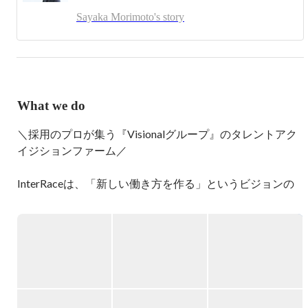
式会社で新しいチャレンジを初めています。

Sayaka Morimoto's story
まずは、人材業界で働く人が専門性を高めて自立キャリア
を歩む道を応援したい、その活躍の場をを作りたいと思っ
ています。
What we do
＼採用のプロが集う『Visionalグループ』のタレントアク
イジションファーム／

InterRaceは、「新しい働き方を作る」というビジョンの
下、創業いたしました。

新しい働き方の開発により日本の雇用問題の解決にチャレ
ンジしており、クライアントの事業成長を採用から支援す
る会社です。

2024年にはビズリーチ擁するVisionalグループにグループ
イン。売上成長昨は対比180%。

さらなる事業成長を目指し採用活動を強化しています。
