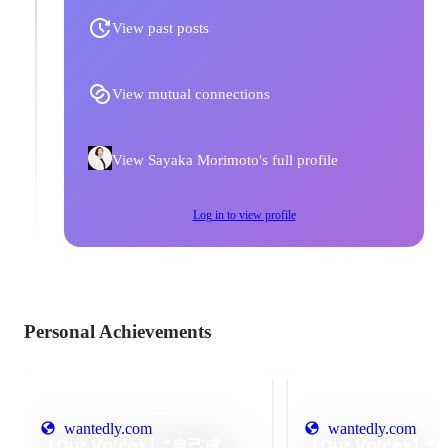
View past posts
View mutual connections
View Sayaka Morimoto's full profile
Log in to view profile
Personal Achievements
wantedly.com
wantedly.com
【Our Voices】“自己成
【Our Voices】