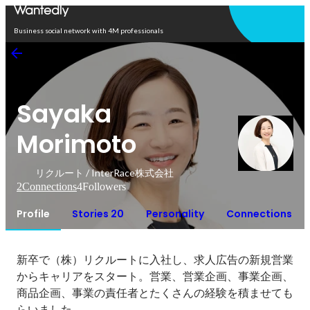
Open in app
Business social network with 4M professionals
Sayaka
Morimoto
リクルート / InterRace株式会社
2
Connections
4
Followers
Profile
Stories 20
Personality
Connections
新卒で（株）リクルートに入社し、求人広告の新規営業
からキャリアをスタート。営業、営業企画、事業企画、
商品企画、事業の責任者とたくさんの経験を積ませても
らいました。
