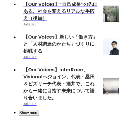
【Our Voices】“自己成長”の先に
ある、社会を変えるリアルな手応
え（後編）
Jul 2025
【Our Voices】新しい「働き方」
と「人材調達のかたち」づくりに
挑戦する
Jul 2025
【Our Voices】InterRace、
Visionalへジョイン。代表・桑田
＆ビズリーチ代表・酒井で、これ
から一緒に目指す未来について語
り合いました。
Jul 2025
Show more