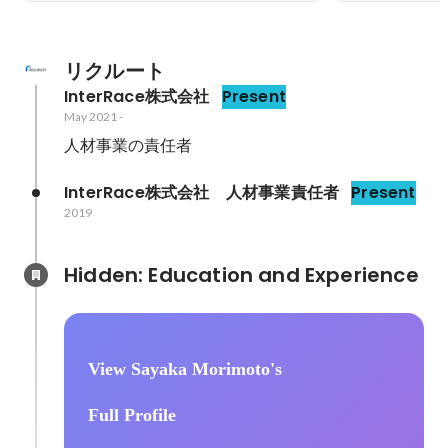
リクルート
InterRace株式会社
Present
May 2021
-
InterRace株式会社　人材事業責任者
Present
2019
Hidden: Education and Experience	
View Sayaka Morimoto's
Full Profile