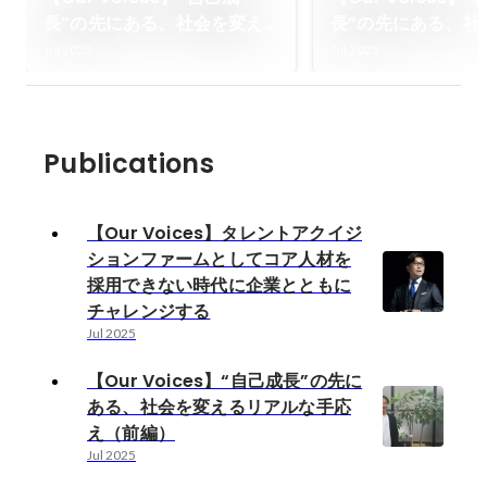
長”の先にある、社会を変え
長”の先にある、社
るリアルな手応え（後編）
るリアルな手応え
Jul 2025
Jul 2025
Publications
【Our Voices】タレントアクイジ
ションファームとしてコア人材を
採用できない時代に企業とともに
チャレンジする
Jul 2025
【Our Voices】“自己成長”の先に
ある、社会を変えるリアルな手応
え（前編）
Jul 2025